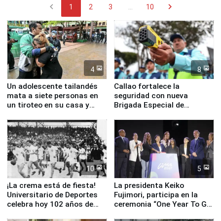
chevron_left
chevron_right
1
2
3
...
10
4
8
Un adolescente tailandés
Callao fortalece la
mata a siete personas en
seguridad con nueva
un tiroteo en su casa y
Brigada Especial de
escuela
Turismo y moderno
equipamiento para
Serenazgo
10
5
¡La crema está de fiesta!
La presidenta Keiko
Universitario de Deportes
Fujimori, participa en la
celebra hoy 102 años de
ceremonia “One Year To Go
fundación
de Lima 2027”