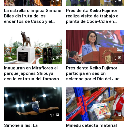
7
7
La estrella olímpica Simone
Presidenta Keiko Fujimori
Biles disfruta de los
realiza visita de trabajo a
encantos de Cusco y el
planta de Coca-Cola en
Valle Sagrado
Pucusana
12
5
Inauguran en Miraflores el
Presidenta Keiko Fujimori
parque japonés Shibuya
participa en sesión
con la estatua del famoso
solemne por el Día del Juez
perro Hachiko
y la Jueza
14
6
Simone Biles: La
Minedu detecta material