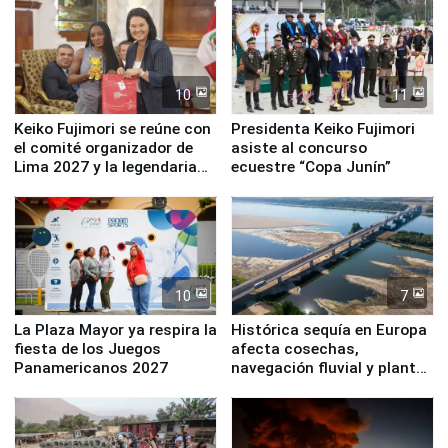
10
11
Keiko Fujimori se reúne con
Presidenta Keiko Fujimori
el comité organizador de
asiste al concurso
Lima 2027 y la legendaria
ecuestre “Copa Junín”
Simone Biles
10
7
La Plaza Mayor ya respira la
Histórica sequía en Europa
fiesta de los Juegos
afecta cosechas,
Panamericanos 2027
navegación fluvial y plantas
nucleares