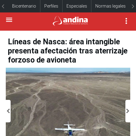
Bicentenario
Perfiles
Especiales
Normas legales
Líneas de Nasca: área intangible
presenta afectación tras aterrizaje
forzoso de avioneta