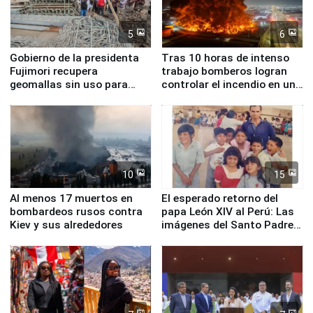
5
6
Gobierno de la presidenta
Tras 10 horas de intenso
Fujimori recupera
trabajo bomberos logran
geomallas sin uso para
controlar el incendio en una
proteger Santa Eulalia ante
planta química de Santiago
Fenómeno El Niño
de Chile
10
15
Al menos 17 muertos en
El esperado retorno del
bombardeos rusos contra
papa León XIV al Perú: Las
Kiev y sus alrededores
imágenes del Santo Padre
en su labor pastoral en
nuestro país