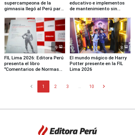
supercampeona de la
educativo e implementos
gimnasia llegó al Perú para
de mantenimiento sin
empezar cuenta regresiva a
distribuir en almacenes de
Panamericanos Lima 2027
la UGEL 2
9
8
FIL Lima 2026: Editora Perú
El mundo mágico de Harry
presenta el libro
Potter presente en la FIL
"Comentarios de Normas
Lima 2026
Legales: Laboral Vl .
Derecho Colectivo"
chevron_left
chevron_right
1
2
3
...
10