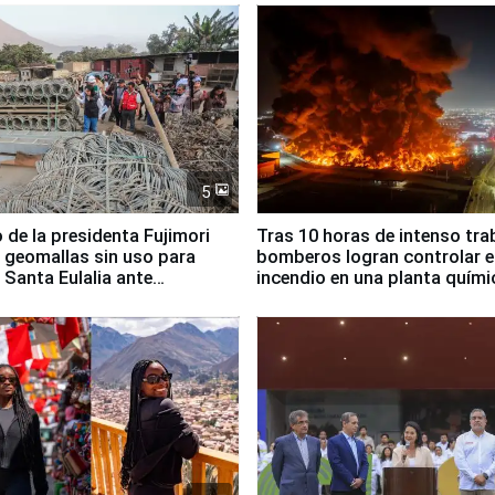
5
 de la presidenta Fujimori
Tras 10 horas de intenso tra
 geomallas sin uso para
bomberos logran controlar e
 Santa Eulalia ante
incendio en una planta quími
o El Niño
Santiago de Chile