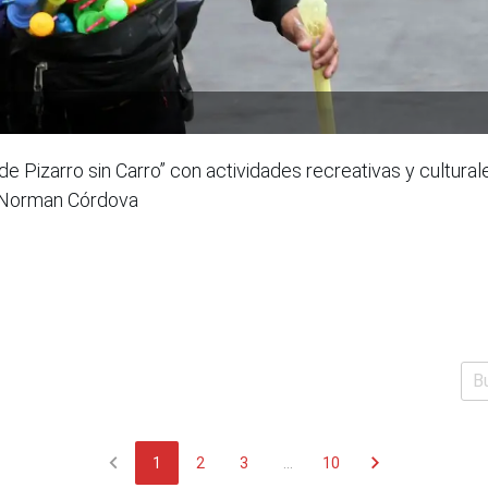
Pizarro sin Carro” con actividades recreativas y culturales
A/Norman Córdova
chevron_left
chevron_right
1
2
3
...
10