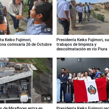
5
jimori,
Presidenta Keiko Fujimori, s
ona comisaría 26 de Octubre
trabajos de limpieza y
descolmatación en río Piura
6
co de Miraflores entra en
Presidenta Keiko Fujimori rec