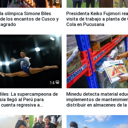
7
lla olímpica Simone Biles
Presidenta Keiko Fujimori rea
 de los encantos de Cusco y
visita de trabajo a planta de
 Sagrado
Cola en Pucusana
14
iles: La supercampeona de
Minedu detecta material edu
sia llegó al Perú para
implementos de mantenimien
cuenta regresiva a
distribuir en almacenes de l
icanos Lima 2027