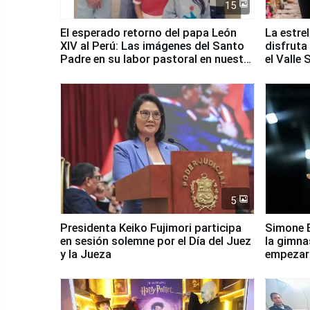
15
El esperado retorno del papa León
La estre
XIV al Perú: Las imágenes del Santo
disfruta
Padre en su labor pastoral en nuestro
el Valle
país
5
Presidenta Keiko Fujimori participa
Simone B
en sesión solemne por el Día del Juez
la gimna
y la Jueza
empezar 
Panamer