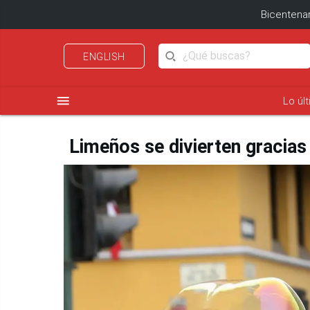
Bicentenar
ENGLISH
menu
Lo úl
Limeños se divierten gracias