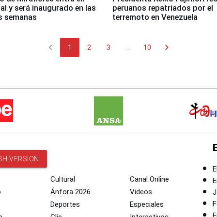
nal y será inaugurado en las
peruanos repatriados por el
s semanas
terremoto en Venezuela
chevron_left
chevron_right
1
2
3
...
10
SH VERSION
E
Cultural
Canal Online
E
o
Ánfora 2026
Videos
J
F
Deportes
Especiales
E
a
Clic
Interactivos