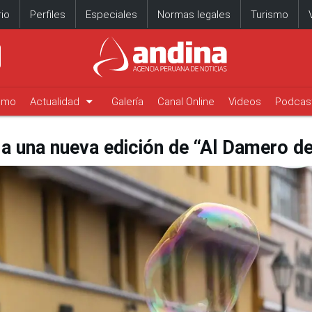
io
Perfiles
Especiales
Normas legales
Turismo
arrow_drop_down
timo
Actualidad
Galería
Canal Online
Videos
Podcas
 a una nueva edición de “Al Damero de