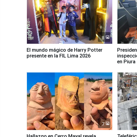
8
El mundo mágico de Harry Potter
Presidenta Keiko Fu
presente en la FIL Lima 2026
inspecci
en Piura
7
Hallazgo en Cerro Mayal revela
Teleféri