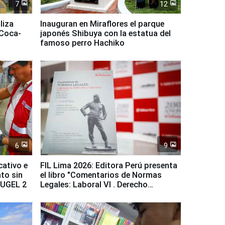
7
12
liza
Inauguran en Miraflores el parque
 Coca-
japonés Shibuya con la estatua del
famoso perro Hachiko
6
9
cativo e
FIL Lima 2026: Editora Perú presenta
to sin
el libro "Comentarios de Normas
a UGEL 2
Legales: Laboral Vl . Derecho
Colectivo"