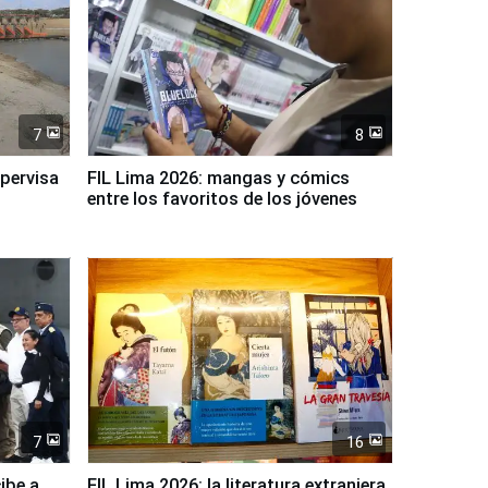
7
8
upervisa
FIL Lima 2026: mangas y cómics
entre los favoritos de los jóvenes
7
16
ibe a
FIL Lima 2026: la literatura extranjera