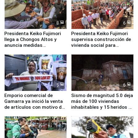
8
6
Presidenta Keiko Fujimori
Presidenta Keiko Fujimori
llega a Chongos Altos y
supervisa construcción de
anuncia medidas
vivienda social para
inmediatas en vivienda,
familias afectadas por
educación, salud y empleo
sismo en Junín
5
6
Emporio comercial de
Sismo de magnitud 5.0 deja
Gamarra ya inició la venta
más de 100 viviendas
de artículos con motivo de
inhabitables y 15 heridos en
la visita del papa León XIV
Junín