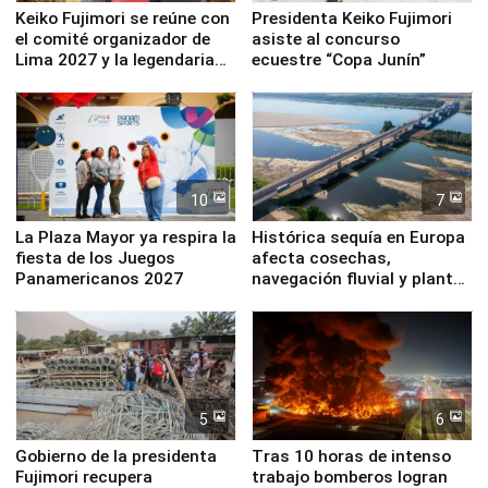
Keiko Fujimori se reúne con
Presidenta Keiko Fujimori
el comité organizador de
asiste al concurso
Lima 2027 y la legendaria
ecuestre “Copa Junín”
Simone Biles
10
7
La Plaza Mayor ya respira la
Histórica sequía en Europa
fiesta de los Juegos
afecta cosechas,
Panamericanos 2027
navegación fluvial y plantas
nucleares
5
6
Gobierno de la presidenta
Tras 10 horas de intenso
Fujimori recupera
trabajo bomberos logran