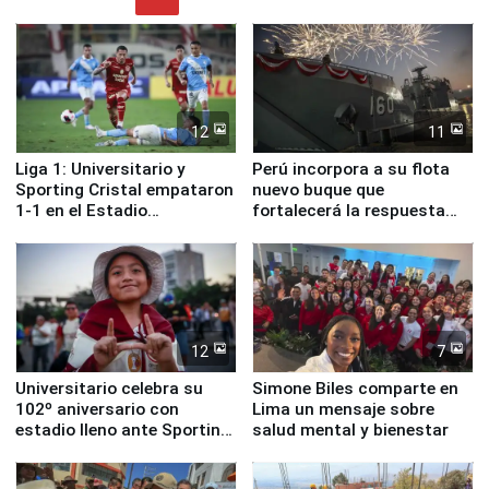
12
11
Liga 1: Universitario y
Perú incorpora a su flota
Sporting Cristal empataron
nuevo buque que
1-1 en el Estadio
fortalecerá la respuesta
Monumental
ante el fenómeno El Niño
12
7
Universitario celebra su
Simone Biles comparte en
102º aniversario con
Lima un mensaje sobre
estadio lleno ante Sporting
salud mental y bienestar
Cristal