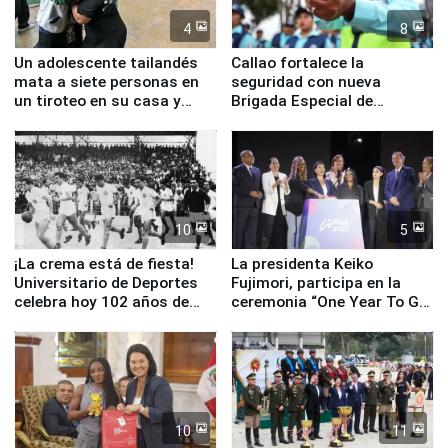
4
8
Un adolescente tailandés
Callao fortalece la
mata a siete personas en
seguridad con nueva
un tiroteo en su casa y
Brigada Especial de
escuela
Turismo y moderno
equipamiento para
Serenazgo
10
5
¡La crema está de fiesta!
La presidenta Keiko
Universitario de Deportes
Fujimori, participa en la
celebra hoy 102 años de
ceremonia “One Year To Go
fundación
de Lima 2027”
10
11