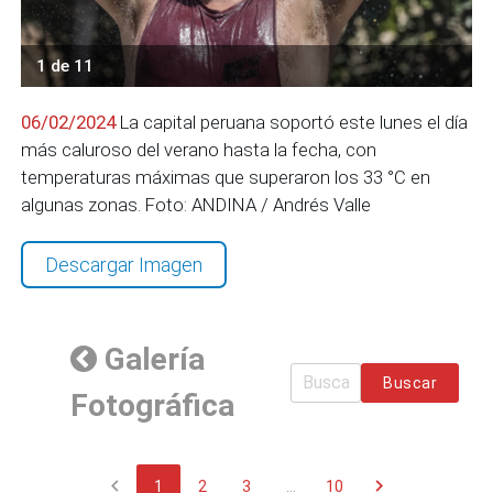
1 de 11
06/02/2024
La capital peruana soportó este lunes el día
más caluroso del verano hasta la fecha, con
temperaturas máximas que superaron los 33 °C en
algunas zonas. Foto: ANDINA / Andrés Valle
Descargar Imagen
Galería
Buscar
Fotográfica
chevron_left
chevron_right
1
2
3
...
10