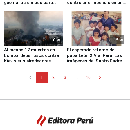
geomallas sin uso para
controlar el incendio en una
proteger Santa Eulalia ante
planta química de Santiago
Fenómeno El Niño
de Chile
10
15
Al menos 17 muertos en
El esperado retorno del
bombardeos rusos contra
papa León XIV al Perú: Las
Kiev y sus alrededores
imágenes del Santo Padre
en su labor pastoral en
nuestro país
chevron_left
chevron_right
1
2
3
...
10