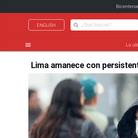
Bicentenar
ENGLISH
menu
Lo úl
Lima amanece con persistente