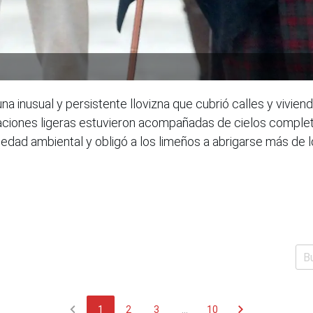
 inusual y persistente llovizna que cubrió calles y viviend
ipitaciones ligeras estuvieron acompañadas de cielos comp
medad ambiental y obligó a los limeños a abrigarse más de 
chevron_left
chevron_right
1
2
3
...
10