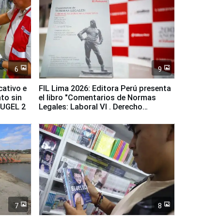
6
9
cativo e
FIL Lima 2026: Editora Perú presenta
to sin
el libro "Comentarios de Normas
a UGEL 2
Legales: Laboral Vl . Derecho
Colectivo"
7
8