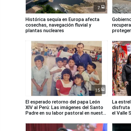
7
Histórica sequía en Europa afecta
Gobierno
cosechas, navegación fluvial y
recupera
plantas nucleares
proteger
Fenómen
15
El esperado retorno del papa León
La estre
XIV al Perú: Las imágenes del Santo
disfruta
Padre en su labor pastoral en nuestro
el Valle
país