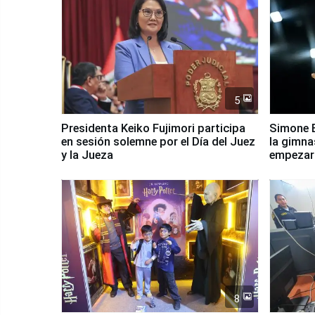
5
Presidenta Keiko Fujimori participa
Simone B
en sesión solemne por el Día del Juez
la gimna
y la Jueza
empezar 
Panamer
8