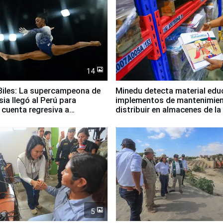
14
iles: La supercampeona de
Minedu detecta material edu
sia llegó al Perú para
implementos de mantenimien
cuenta regresiva a
distribuir en almacenes de l
icanos Lima 2027
5