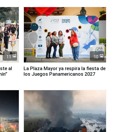
11
10
ste al
La Plaza Mayor ya respira la fiesta de
nín”
los Juegos Panamericanos 2027