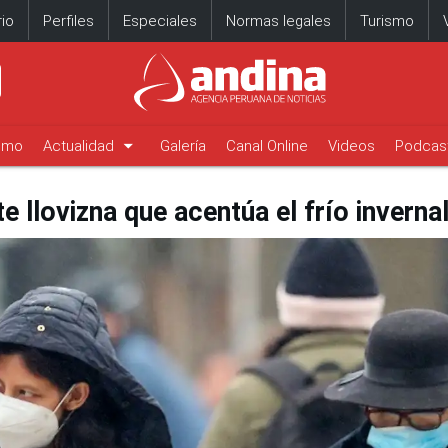
io
Perfiles
Especiales
Normas legales
Turismo
arrow_drop_down
timo
Actualidad
Galería
Canal Online
Videos
Podcas
 llovizna que acentúa el frío inverna