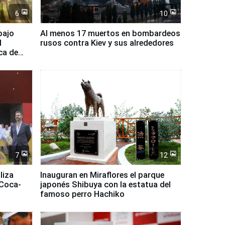
6
10
bajo
Al menos 17 muertos en bombardeos
l
rusos contra Kiev y sus alrededores
ca de
7
12
liza
Inauguran en Miraflores el parque
 Coca-
japonés Shibuya con la estatua del
famoso perro Hachiko