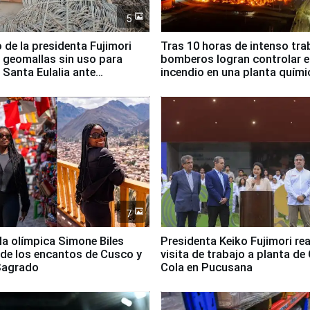
5
 de la presidenta Fujimori
Tras 10 horas de intenso tra
 geomallas sin uso para
bomberos logran controlar e
 Santa Eulalia ante
incendio en una planta quími
o El Niño
Santiago de Chile
7
lla olímpica Simone Biles
Presidenta Keiko Fujimori rea
 de los encantos de Cusco y
visita de trabajo a planta de
 Sagrado
Cola en Pucusana