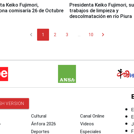
jimori,
Presidenta Keiko Fujimori, s
ona comisaría 26 de Octubre
trabajos de limpieza y
descolmatación en río Piura
chevron_left
chevron_right
1
2
3
...
10
SH VERSION
E
Cultural
Canal Online
E
o
Ánfora 2026
Videos
J
F
Deportes
Especiales