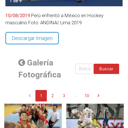
1 de 9
10/08/2019
Perú enfrentó a México en Hockey
masculino Foto: ANDINA/ Lima 2019
Descargar Imagen
Galería
Buscar
Fotográfica
chevron_left
chevron_right
1
2
3
...
10