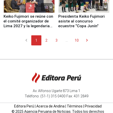
10
11
Keiko Fujimori se reúne con
Presidenta Keiko Fujimori
el comité organizador de
asiste al concurso
Lima 2027 y la legendaria
ecuestre “Copa Junín”
Simone Biles
chevron_left
chevron_right
1
2
3
...
10
Av. Alfonso Ugarte 873 Lima 1
Teléfono: (51-1) 315 0400 Fax: 431 2849
Editora Perú
|
Acerca de Andina
|
Términos
|
Privacidad
© 2025 Agencia Peruana de Noticias. Todos los derechos