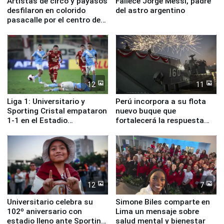
Artistas de circo y payasos
Fallece Jorge Messi, padre
desfilaron en colorido
del astro argentino
pasacalle por el centro de
Lima
12
11
Liga 1: Universitario y
Perú incorpora a su flota
Sporting Cristal empataron
nuevo buque que
1-1 en el Estadio
fortalecerá la respuesta
Monumental
ante el fenómeno El Niño
12
7
Universitario celebra su
Simone Biles comparte en
102º aniversario con
Lima un mensaje sobre
estadio lleno ante Sporting
salud mental y bienestar