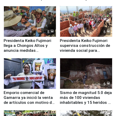
Cristal
8
6
Presidenta Keiko Fujimori
Presidenta Keiko Fujimori
llega a Chongos Altos y
supervisa construcción de
anuncia medidas
vivienda social para
inmediatas en vivienda,
familias afectadas por
educación, salud y empleo
sismo en Junín
5
6
Emporio comercial de
Sismo de magnitud 5.0 deja
Gamarra ya inició la venta
más de 100 viviendas
de artículos con motivo de
inhabitables y 15 heridos en
la visita del papa León XIV
Junín