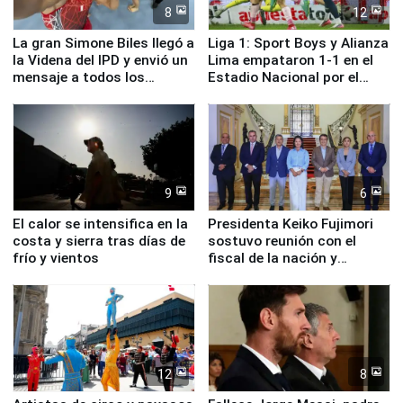
8
12
La gran Simone Biles llegó a
Liga 1: Sport Boys y Alianza
la Videna del IPD y envió un
Lima empataron 1-1 en el
mensaje a todos los
Estadio Nacional por el
deportistas del Perú
Torneo Clausura
9
6
El calor se intensifica en la
Presidenta Keiko Fujimori
costa y sierra tras días de
sostuvo reunión con el
frío y vientos
fiscal de la nación y
ministros de Estado
12
8