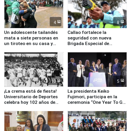
4
8
Un adolescente tailandés
Callao fortalece la
mata a siete personas en
seguridad con nueva
un tiroteo en su casa y
Brigada Especial de
escuela
Turismo y moderno
equipamiento para
Serenazgo
10
5
¡La crema está de fiesta!
La presidenta Keiko
Universitario de Deportes
Fujimori, participa en la
celebra hoy 102 años de
ceremonia “One Year To Go
fundación
de Lima 2027”