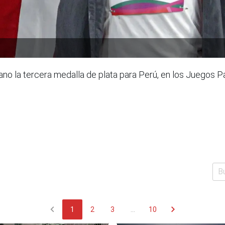
r gano la tercera medalla de plata para Perú, en los Juego
chevron_left
chevron_right
1
2
3
...
10