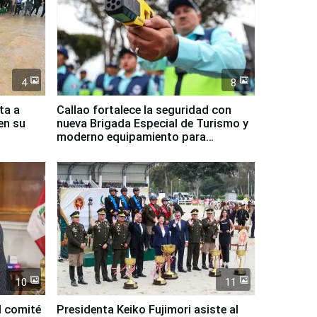
4
8
ta a
Callao fortalece la seguridad con
en su
nueva Brigada Especial de Turismo y
moderno equipamiento para
Serenazgo
10
11
l comité
Presidenta Keiko Fujimori asiste al