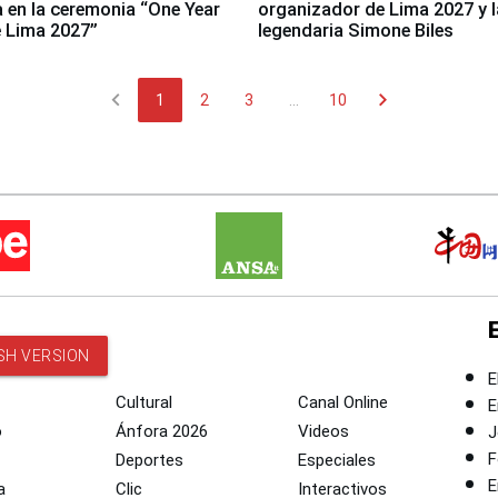
a en la ceremonia “One Year
organizador de Lima 2027 y l
 Lima 2027”
legendaria Simone Biles
chevron_left
chevron_right
1
2
3
...
10
SH VERSION
E
Cultural
Canal Online
E
o
Ánfora 2026
Videos
J
F
Deportes
Especiales
E
a
Clic
Interactivos