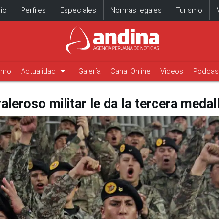
io
Perfiles
Especiales
Normas legales
Turismo
arrow_drop_down
timo
Actualidad
Galería
Canal Online
Videos
Podcas
aleroso militar le da la tercera medal