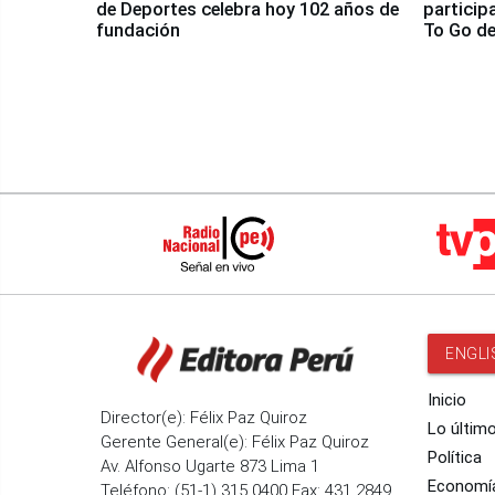
de Deportes celebra hoy 102 años de
particip
fundación
To Go de
ENGLI
Inicio
Director(e): Félix Paz Quiroz
Lo últim
Gerente General(e): Félix Paz Quiroz
Política
Av. Alfonso Ugarte 873 Lima 1
Economí
Teléfono: (51-1) 315 0400 Fax: 431 2849