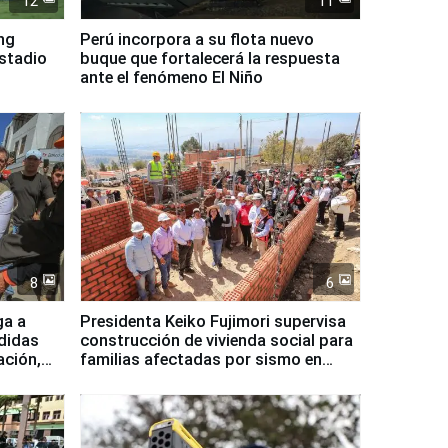
12
11
ing
Perú incorpora a su flota nuevo
Estadio
buque que fortalecerá la respuesta
ante el fenómeno El Niño
8
6
ga a
Presidenta Keiko Fujimori supervisa
didas
construcción de vivienda social para
ación,
familias afectadas por sismo en
Junín