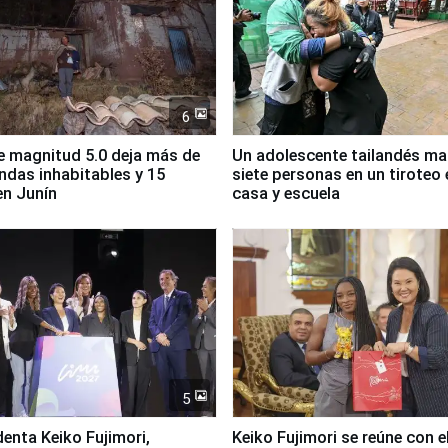
6
 magnitud 5.0 deja más de
Un adolescente tailandés ma
endas inhabitables y 15
siete personas en un tiroteo 
en Junín
casa y escuela
5
denta Keiko Fujimori,
Keiko Fujimori se reúne con e