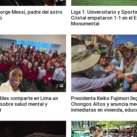
8
Jorge Messi, padre del astro
Liga 1: Universitario y Sport
o
Cristal empataron 1-1 en el 
Monumental
7
iles comparte en Lima un
Presidenta Keiko Fujimori lle
sobre salud mental y
Chongos Altos y anuncia me
r
inmediatas en vivienda, educ
salud y empleo