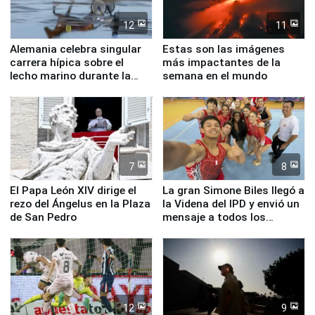
12
11
Alemania celebra singular
Estas son las imágenes
carrera hípica sobre el
más impactantes de la
lecho marino durante la
semana en el mundo
marea baja
7
8
El Papa León XIV dirige el
La gran Simone Biles llegó a
rezo del Ángelus en la Plaza
la Videna del IPD y envió un
de San Pedro
mensaje a todos los
deportistas del Perú
12
9