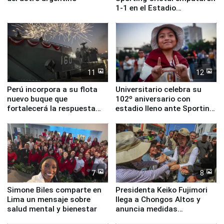
1-1 en el Estadio
Monumental
11
12
Perú incorpora a su flota
Universitario celebra su
nuevo buque que
102º aniversario con
fortalecerá la respuesta
estadio lleno ante Sporting
ante el fenómeno El Niño
Cristal
7
8
Simone Biles comparte en
Presidenta Keiko Fujimori
Lima un mensaje sobre
llega a Chongos Altos y
salud mental y bienestar
anuncia medidas
inmediatas en vivienda,