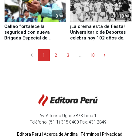
8
10
Callao fortalece la
¡La crema está de fiesta!
seguridad con nueva
Universitario de Deportes
Brigada Especial de
celebra hoy 102 años de
Turismo y moderno
fundación
equipamiento para
chevron_left
chevron_right
Serenazgo
1
2
3
...
10
Av. Alfonso Ugarte 873 Lima 1
Teléfono: (51-1) 315 0400 Fax: 431 2849
Editora Perú
|
Acerca de Andina
|
Términos
|
Privacidad