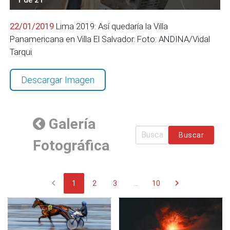
22/01/2019
Lima 2019: Así quedaría la Villa
Panamericana en Villa El Salvador. Foto: ANDINA/Vidal
Tarqui
Descargar Imagen
Galería
Buscar
Fotográfica
chevron_left
chevron_right
1
2
3
...
10