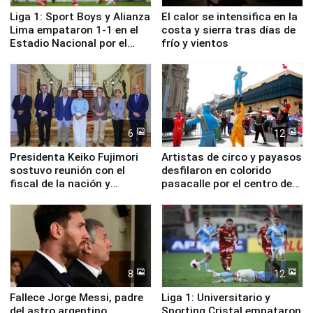
Liga 1: Sport Boys y Alianza
El calor se intensifica en la
Lima empataron 1-1 en el
costa y sierra tras días de
Estadio Nacional por el
frío y vientos
Torneo Clausura
6
12
Presidenta Keiko Fujimori
Artistas de circo y payasos
sostuvo reunión con el
desfilaron en colorido
fiscal de la nación y
pasacalle por el centro de
ministros de Estado
Lima
8
12
Fallece Jorge Messi, padre
Liga 1: Universitario y
del astro argentino
Sporting Cristal empataron