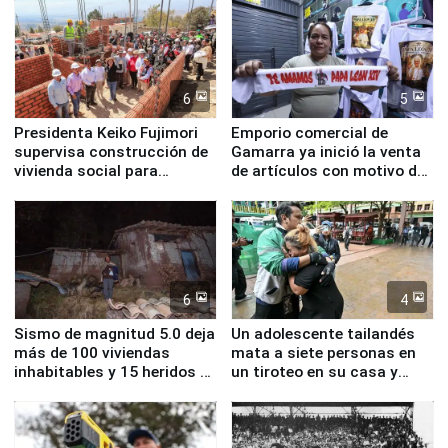
educación, salud y empleo
6
5
Presidenta Keiko Fujimori
Emporio comercial de
supervisa construcción de
Gamarra ya inició la venta
vivienda social para
de artículos con motivo de
familias afectadas por
la visita del papa León XIV
sismo en Junín
6
4
Sismo de magnitud 5.0 deja
Un adolescente tailandés
más de 100 viviendas
mata a siete personas en
inhabitables y 15 heridos en
un tiroteo en su casa y
Junín
escuela