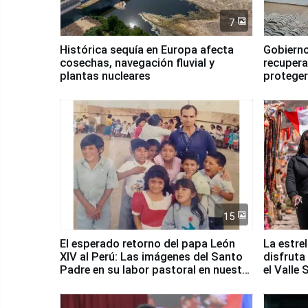
7
Histórica sequía en Europa afecta
Gobierno
cosechas, navegación fluvial y
recupera
plantas nucleares
proteger
Fenómen
15
El esperado retorno del papa León
La estre
XIV al Perú: Las imágenes del Santo
disfruta
Padre en su labor pastoral en nuestro
el Valle
país