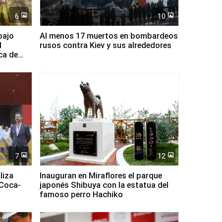
6
10
bajo
Al menos 17 muertos en bombardeos
l
rusos contra Kiev y sus alrededores
ca de
7
12
liza
Inauguran en Miraflores el parque
 Coca-
japonés Shibuya con la estatua del
famoso perro Hachiko