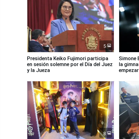
5
Presidenta Keiko Fujimori participa
Simone B
en sesión solemne por el Día del Juez
la gimna
y la Jueza
empezar 
Panamer
8