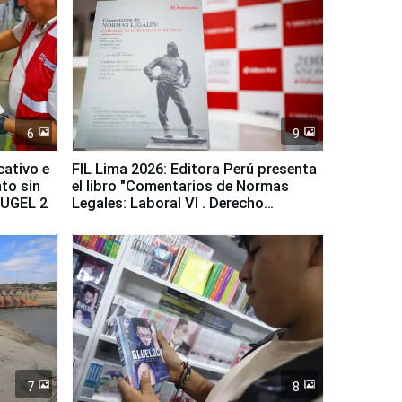
6
9
cativo e
FIL Lima 2026: Editora Perú presenta
to sin
el libro "Comentarios de Normas
a UGEL 2
Legales: Laboral Vl . Derecho
Colectivo"
7
8