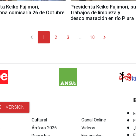
jimori,
Presidenta Keiko Fujimori, s
ona comisaría 26 de Octubre
trabajos de limpieza y
descolmatación en río Piura
chevron_left
chevron_right
1
2
3
...
10
SH VERSION
E
Cultural
Canal Online
E
o
Ánfora 2026
Videos
J
F
Deportes
Especiales