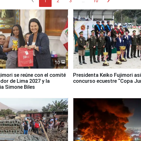
chevron_left
chevron_right
1
2
3
...
10
10
jimori se reúne con el comité
Presidenta Keiko Fujimori asi
dor de Lima 2027 y la
concurso ecuestre “Copa Ju
ia Simone Biles