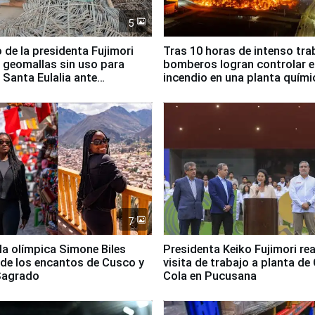
5
 de la presidenta Fujimori
Tras 10 horas de intenso tra
 geomallas sin uso para
bomberos logran controlar e
 Santa Eulalia ante
incendio en una planta quími
o El Niño
Santiago de Chile
7
lla olímpica Simone Biles
Presidenta Keiko Fujimori rea
 de los encantos de Cusco y
visita de trabajo a planta de
 Sagrado
Cola en Pucusana