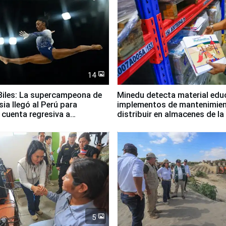
14
iles: La supercampeona de
Minedu detecta material edu
sia llegó al Perú para
implementos de mantenimien
cuenta regresiva a
distribuir en almacenes de l
icanos Lima 2027
5