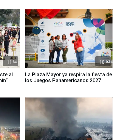
11
10
ste al
La Plaza Mayor ya respira la fiesta de
nín”
los Juegos Panamericanos 2027