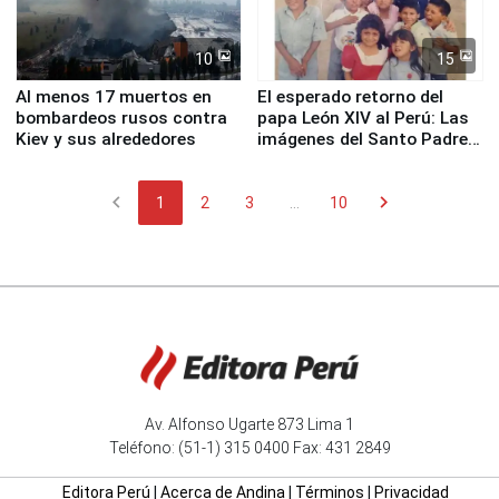
10
15
Al menos 17 muertos en
El esperado retorno del
bombardeos rusos contra
papa León XIV al Perú: Las
Kiev y sus alrededores
imágenes del Santo Padre
en su labor pastoral en
nuestro país
chevron_left
chevron_right
1
2
3
...
10
Av. Alfonso Ugarte 873 Lima 1
Teléfono: (51-1) 315 0400 Fax: 431 2849
Editora Perú
|
Acerca de Andina
|
Términos
|
Privacidad