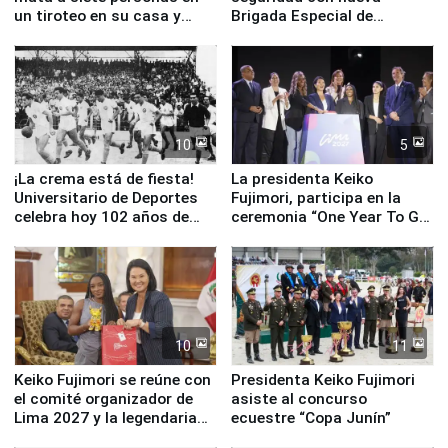
un tiroteo en su casa y
Brigada Especial de
escuela
Turismo y moderno
equipamiento para
Serenazgo
10
5
¡La crema está de fiesta!
La presidenta Keiko
Universitario de Deportes
Fujimori, participa en la
celebra hoy 102 años de
ceremonia “One Year To Go
fundación
de Lima 2027”
10
11
Keiko Fujimori se reúne con
Presidenta Keiko Fujimori
el comité organizador de
asiste al concurso
Lima 2027 y la legendaria
ecuestre “Copa Junín”
Simone Biles