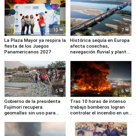
10
7
La Plaza Mayor ya respira la
Histórica sequía en Europa
fiesta de los Juegos
afecta cosechas,
Panamericanos 2027
navegación fluvial y plantas
nucleares
5
6
Gobierno de la presidenta
Tras 10 horas de intenso
Fujimori recupera
trabajo bomberos logran
geomallas sin uso para
controlar el incendio en una
proteger Santa Eulalia ante
planta química de Santiago
Fenómeno El Niño
de Chile