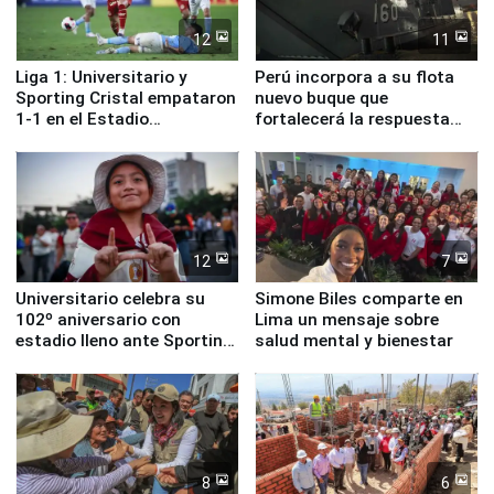
12
11
Liga 1: Universitario y
Perú incorpora a su flota
Sporting Cristal empataron
nuevo buque que
1-1 en el Estadio
fortalecerá la respuesta
Monumental
ante el fenómeno El Niño
12
7
Universitario celebra su
Simone Biles comparte en
102º aniversario con
Lima un mensaje sobre
estadio lleno ante Sporting
salud mental y bienestar
Cristal
8
6