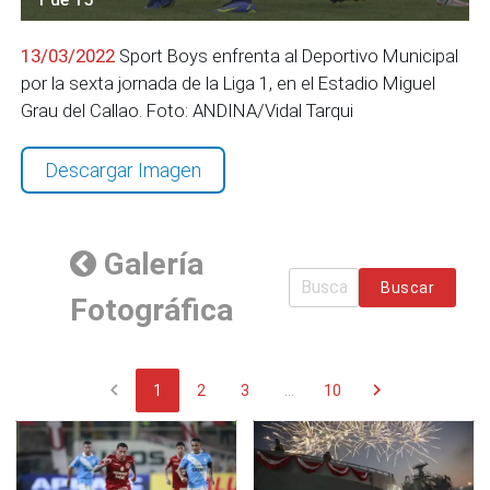
13/03/2022
Sport Boys enfrenta al Deportivo Municipal
por la sexta jornada de la Liga 1, en el Estadio Miguel
Grau del Callao. Foto: ANDINA/Vidal Tarqui
Descargar Imagen
Galería
Buscar
Fotográfica
chevron_left
chevron_right
1
2
3
...
10