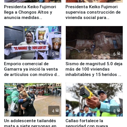
Presidenta Keiko Fujimori
Presidenta Keiko Fujimori
llega a Chongos Altos y
supervisa construcción de
anuncia medidas
vivienda social para
inmediatas en vivienda,
familias afectadas por
educación, salud y empleo
sismo en Junín
5
6
Emporio comercial de
Sismo de magnitud 5.0 deja
Gamarra ya inició la venta
más de 100 viviendas
de artículos con motivo de
inhabitables y 15 heridos en
la visita del papa León XIV
Junín
4
8
Un adolescente tailandés
Callao fortalece la
mata a siete personas en
seguridad con nueva