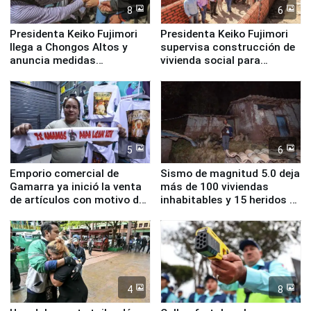
8
6
Presidenta Keiko Fujimori
Presidenta Keiko Fujimori
llega a Chongos Altos y
supervisa construcción de
anuncia medidas
vivienda social para
inmediatas en vivienda,
familias afectadas por
educación, salud y empleo
sismo en Junín
5
6
Emporio comercial de
Sismo de magnitud 5.0 deja
Gamarra ya inició la venta
más de 100 viviendas
de artículos con motivo de
inhabitables y 15 heridos en
la visita del papa León XIV
Junín
4
8