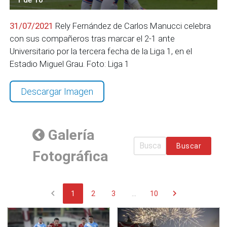
31/07/2021
Rely Fernández de Carlos Manucci celebra
con sus compañeros tras marcar el 2-1 ante
Universitario por la tercera fecha de la Liga 1, en el
Estadio Miguel Grau. Foto: Liga 1
Descargar Imagen
Galería
Buscar
Fotográfica
chevron_left
chevron_right
1
2
3
...
10