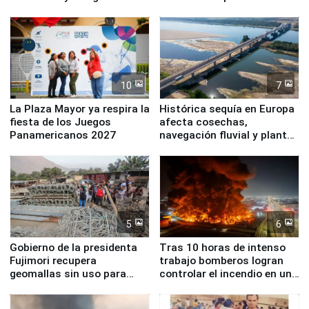
Simone Biles
10
7
La Plaza Mayor ya respira la
Histórica sequía en Europa
fiesta de los Juegos
afecta cosechas,
Panamericanos 2027
navegación fluvial y plantas
nucleares
5
6
Gobierno de la presidenta
Tras 10 horas de intenso
Fujimori recupera
trabajo bomberos logran
geomallas sin uso para
controlar el incendio en una
proteger Santa Eulalia ante
planta química de Santiago
Fenómeno El Niño
de Chile