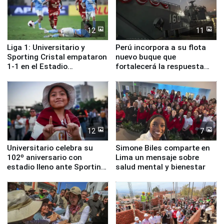
12
11
Liga 1: Universitario y
Perú incorpora a su flota
Sporting Cristal empataron
nuevo buque que
1-1 en el Estadio
fortalecerá la respuesta
Monumental
ante el fenómeno El Niño
12
7
Universitario celebra su
Simone Biles comparte en
102º aniversario con
Lima un mensaje sobre
estadio lleno ante Sporting
salud mental y bienestar
Cristal