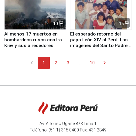
10
15
Al menos 17 muertos en
El esperado retorno del
bombardeos rusos contra
papa León XIV al Perú: Las
Kiev y sus alrededores
imágenes del Santo Padre
en su labor pastoral en
nuestro país
chevron_left
chevron_right
1
2
3
...
10
Av. Alfonso Ugarte 873 Lima 1
Teléfono: (51-1) 315 0400 Fax: 431 2849