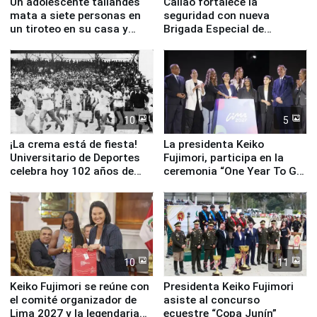
Un adolescente tailandés
Callao fortalece la
mata a siete personas en
seguridad con nueva
un tiroteo en su casa y
Brigada Especial de
escuela
Turismo y moderno
equipamiento para
Serenazgo
10
5
¡La crema está de fiesta!
La presidenta Keiko
Universitario de Deportes
Fujimori, participa en la
celebra hoy 102 años de
ceremonia “One Year To Go
fundación
de Lima 2027”
10
11
Keiko Fujimori se reúne con
Presidenta Keiko Fujimori
el comité organizador de
asiste al concurso
Lima 2027 y la legendaria
ecuestre “Copa Junín”