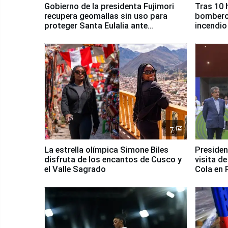
Gobierno de la presidenta Fujimori
Tras 10 
recupera geomallas sin uso para
bomberos
proteger Santa Eulalia ante
incendio
Fenómeno El Niño
Santiago
7
La estrella olímpica Simone Biles
Presiden
disfruta de los encantos de Cusco y
visita d
el Valle Sagrado
Cola en