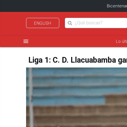
Bicentenar
ENGLISH
menu
Lo úl
Liga 1: C. D. Llacuabamba ga