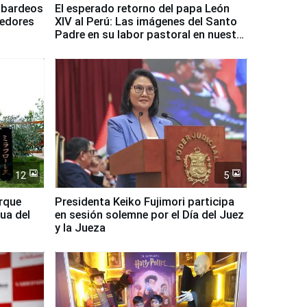
mbardeos
El esperado retorno del papa León
dedores
XIV al Perú: Las imágenes del Santo
Padre en su labor pastoral en nuestro
país
12
5
arque
Presidenta Keiko Fujimori participa
ua del
en sesión solemne por el Día del Juez
y la Jueza