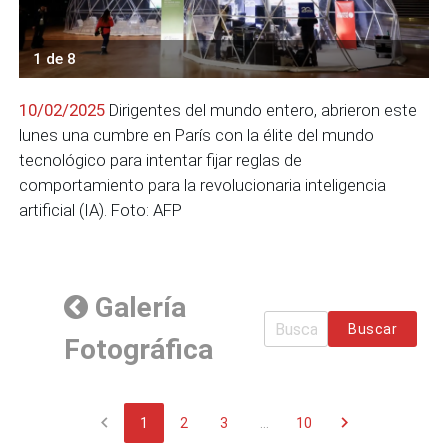
1 de 8
10/02/2025
Dirigentes del mundo entero, abrieron este
lunes una cumbre en París con la élite del mundo
tecnológico para intentar fijar reglas de
comportamiento para la revolucionaria inteligencia
artificial (IA). Foto: AFP
Galería
Buscar
Fotográfica
chevron_left
chevron_right
1
2
3
...
10