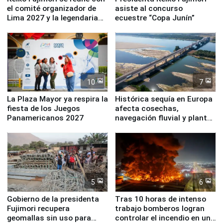
el comité organizador de
asiste al concurso
Lima 2027 y la legendaria
ecuestre “Copa Junín”
Simone Biles
10
7
La Plaza Mayor ya respira la
Histórica sequía en Europa
fiesta de los Juegos
afecta cosechas,
Panamericanos 2027
navegación fluvial y plantas
nucleares
5
6
Gobierno de la presidenta
Tras 10 horas de intenso
Fujimori recupera
trabajo bomberos logran
geomallas sin uso para
controlar el incendio en una