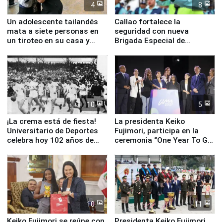
4
8
Un adolescente tailandés
Callao fortalece la
mata a siete personas en
seguridad con nueva
un tiroteo en su casa y
Brigada Especial de
escuela
Turismo y moderno
equipamiento para
Serenazgo
10
5
¡La crema está de fiesta!
La presidenta Keiko
Universitario de Deportes
Fujimori, participa en la
celebra hoy 102 años de
ceremonia “One Year To Go
fundación
de Lima 2027”
10
11
Keiko Fujimori se reúne con
Presidenta Keiko Fujimori