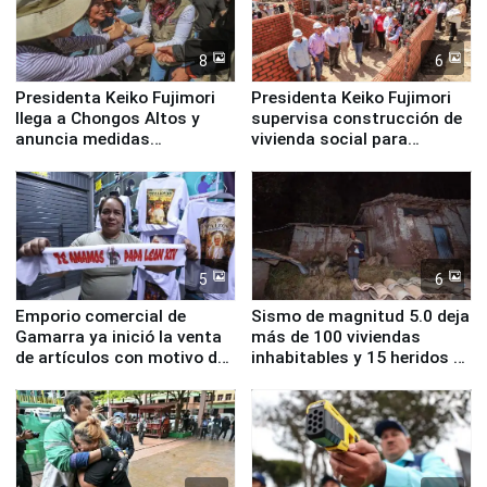
8
6
Presidenta Keiko Fujimori
Presidenta Keiko Fujimori
llega a Chongos Altos y
supervisa construcción de
anuncia medidas
vivienda social para
inmediatas en vivienda,
familias afectadas por
educación, salud y empleo
sismo en Junín
5
6
Emporio comercial de
Sismo de magnitud 5.0 deja
Gamarra ya inició la venta
más de 100 viviendas
de artículos con motivo de
inhabitables y 15 heridos en
la visita del papa León XIV
Junín