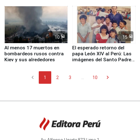
proteger Santa Eulalia ante
planta química de Santiago
Fenómeno El Niño
de Chile
10
15
Al menos 17 muertos en
El esperado retorno del
bombardeos rusos contra
papa León XIV al Perú: Las
Kiev y sus alrededores
imágenes del Santo Padre
en su labor pastoral en
nuestro país
chevron_left
chevron_right
1
2
3
...
10