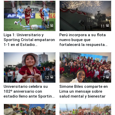
12
11
Liga 1: Universitario y
Perú incorpora a su flota
Sporting Cristal empataron
nuevo buque que
1-1 en el Estadio
fortalecerá la respuesta
Monumental
ante el fenómeno El Niño
12
7
Universitario celebra su
Simone Biles comparte en
102º aniversario con
Lima un mensaje sobre
estadio lleno ante Sporting
salud mental y bienestar
Cristal