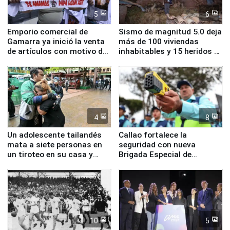
5
6
Emporio comercial de
Sismo de magnitud 5.0 deja
Gamarra ya inició la venta
más de 100 viviendas
de artículos con motivo de
inhabitables y 15 heridos en
la visita del papa León XIV
Junín
4
8
Un adolescente tailandés
Callao fortalece la
mata a siete personas en
seguridad con nueva
un tiroteo en su casa y
Brigada Especial de
escuela
Turismo y moderno
equipamiento para
Serenazgo
10
5