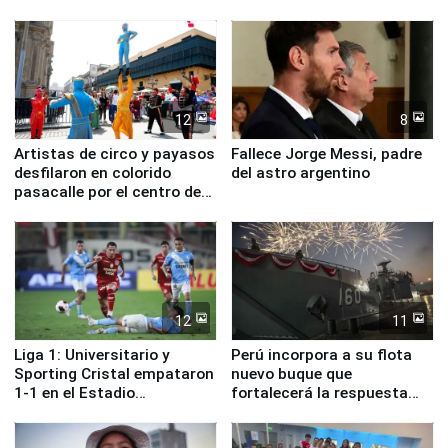
ministros de Estado
12
8
Artistas de circo y payasos
Fallece Jorge Messi, padre
desfilaron en colorido
del astro argentino
pasacalle por el centro de
Lima
12
11
Liga 1: Universitario y
Perú incorpora a su flota
Sporting Cristal empataron
nuevo buque que
1-1 en el Estadio
fortalecerá la respuesta
Monumental
ante el fenómeno El Niño