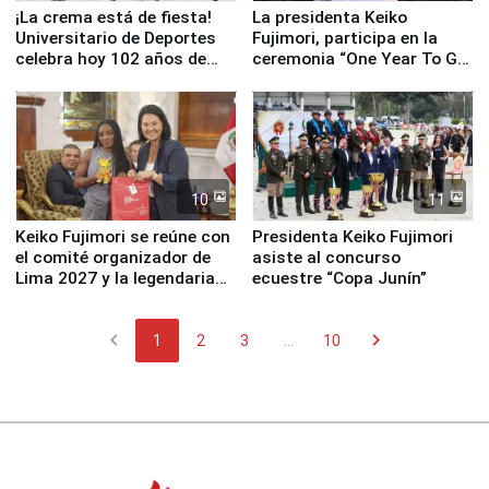
¡La crema está de fiesta!
La presidenta Keiko
Universitario de Deportes
Fujimori, participa en la
celebra hoy 102 años de
ceremonia “One Year To Go
fundación
de Lima 2027”
10
11
Keiko Fujimori se reúne con
Presidenta Keiko Fujimori
el comité organizador de
asiste al concurso
Lima 2027 y la legendaria
ecuestre “Copa Junín”
Simone Biles
chevron_left
chevron_right
1
2
3
...
10