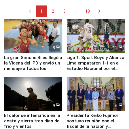
chevron_left
chevron_right
1
2
3
...
10
8
12
La gran Simone Biles llegó a
Liga 1: Sport Boys y Alianza
la Videna del IPD y envió un
Lima empataron 1-1 en el
mensaje a todos los
Estadio Nacional por el
deportistas del Perú
Torneo Clausura
9
6
El calor se intensifica en la
Presidenta Keiko Fujimori
costa y sierra tras días de
sostuvo reunión con el
frío y vientos
fiscal de la nación y