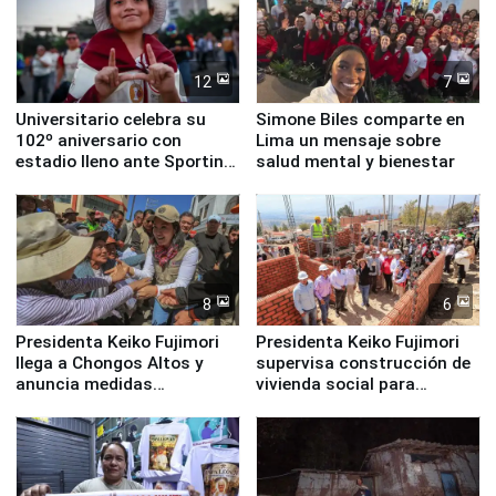
12
7
Universitario celebra su
Simone Biles comparte en
102º aniversario con
Lima un mensaje sobre
estadio lleno ante Sporting
salud mental y bienestar
Cristal
8
6
Presidenta Keiko Fujimori
Presidenta Keiko Fujimori
llega a Chongos Altos y
supervisa construcción de
anuncia medidas
vivienda social para
inmediatas en vivienda,
familias afectadas por
educación, salud y empleo
sismo en Junín