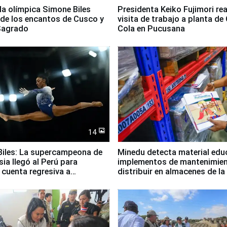
lla olímpica Simone Biles
Presidenta Keiko Fujimori rea
 de los encantos de Cusco y
visita de trabajo a planta de
 Sagrado
Cola en Pucusana
14
iles: La supercampeona de
Minedu detecta material edu
sia llegó al Perú para
implementos de mantenimien
cuenta regresiva a
distribuir en almacenes de l
icanos Lima 2027