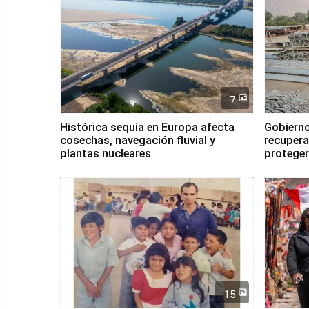
7
Histórica sequía en Europa afecta
Gobierno
cosechas, navegación fluvial y
recupera
plantas nucleares
proteger
Fenómen
15