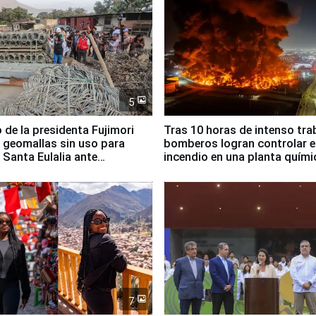
5
 de la presidenta Fujimori
Tras 10 horas de intenso tra
 geomallas sin uso para
bomberos logran controlar e
 Santa Eulalia ante
incendio en una planta quími
o El Niño
Santiago de Chile
7