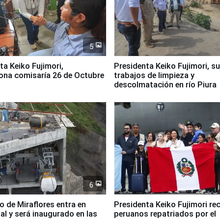
5
jimori,
Presidenta Keiko Fujimori, s
ona comisaría 26 de Octubre
trabajos de limpieza y
descolmatación en río Piura
6
co de Miraflores entra en
Presidenta Keiko Fujimori rec
nal y será inaugurado en las
peruanos repatriados por el