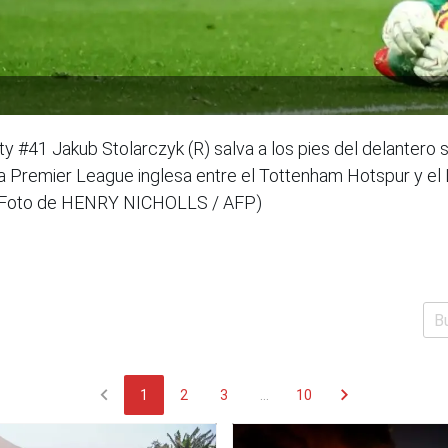
ity #41 Jakub Stolarczyk (R) salva a los pies del delante
la Premier League inglesa entre el Tottenham Hotspur y el
. (Foto de HENRY NICHOLLS / AFP)
chevron_left
chevron_right
1
2
3
...
10