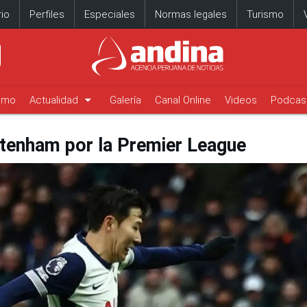
io
Perfiles
Especiales
Normas legales
Turismo
arrow_drop_down
timo
Actualidad
Galería
Canal Online
Videos
Podcas
ttenham por la Premier League