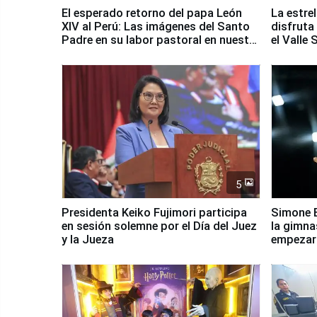
El esperado retorno del papa León
La estre
XIV al Perú: Las imágenes del Santo
disfruta
Padre en su labor pastoral en nuestro
el Valle
país
5
Presidenta Keiko Fujimori participa
Simone B
en sesión solemne por el Día del Juez
la gimna
y la Jueza
empezar 
Panamer