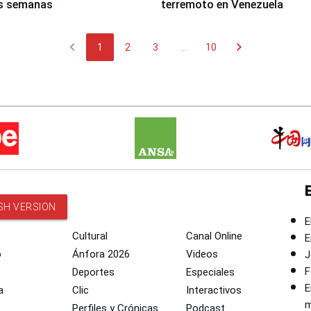
s semanas
terremoto en Venezuela
chevron_left
chevron_right
1
2
3
...
10
SH VERSION
E
Cultural
Canal Online
E
o
Ánfora 2026
Videos
J
F
Deportes
Especiales
E
a
Clic
Interactivos
m
Perfiles y Crónicas
Podcast