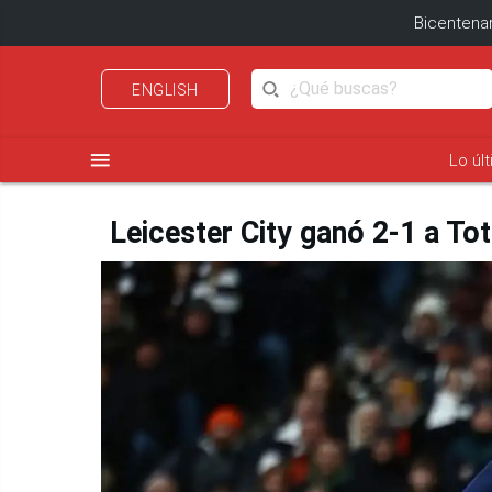
Bicentenar
ENGLISH
menu
Lo úl
Leicester City ganó 2-1 a To