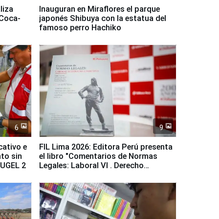
liza
Inauguran en Miraflores el parque
 Coca-
japonés Shibuya con la estatua del
famoso perro Hachiko
6
9
cativo e
FIL Lima 2026: Editora Perú presenta
to sin
el libro "Comentarios de Normas
a UGEL 2
Legales: Laboral Vl . Derecho
Colectivo"