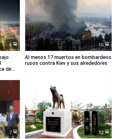
6
10
bajo
Al menos 17 muertos en bombardeos
l
rusos contra Kiev y sus alrededores
ca de
7
12