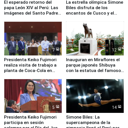
El esperado retorno del
La estrella olímpica Simone
papa León XIV al Perú: Las
Biles disfruta de los
imágenes del Santo Padre
encantos de Cusco y el
en su labor pastoral en
Valle Sagrado
nuestro país
7
12
Presidenta Keiko Fujimori
Inauguran en Miraflores el
realiza visita de trabajo a
parque japonés Shibuya
planta de Coca-Cola en
con la estatua del famoso
Pucusana
perro Hachiko
5
14
Presidenta Keiko Fujimori
Simone Biles: La
participa en sesión
supercampeona de la
solemne por el Día del Juez
gimnasia llegó al Perú para