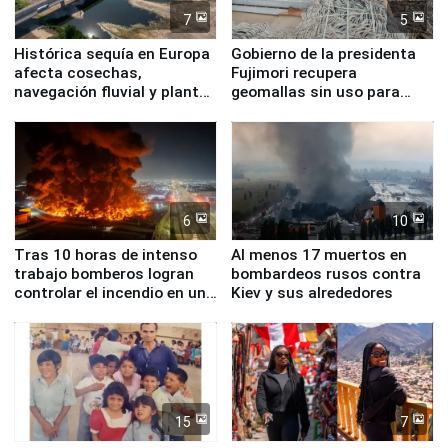
7
5
Histórica sequía en Europa
Gobierno de la presidenta
afecta cosechas,
Fujimori recupera
navegación fluvial y plantas
geomallas sin uso para
nucleares
proteger Santa Eulalia ante
Fenómeno El Niño
6
10
Tras 10 horas de intenso
Al menos 17 muertos en
trabajo bomberos logran
bombardeos rusos contra
controlar el incendio en una
Kiev y sus alrededores
planta química de Santiago
de Chile
15
7