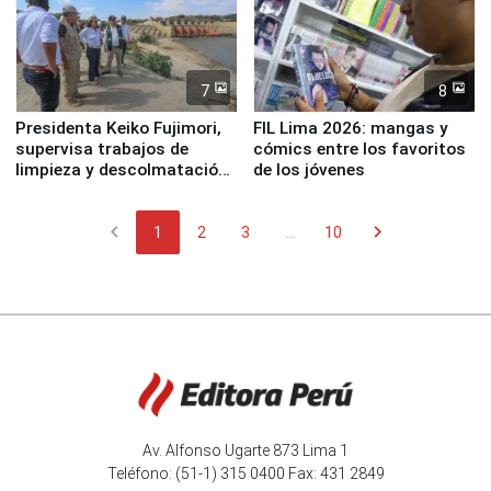
7
8
Presidenta Keiko Fujimori,
FIL Lima 2026: mangas y
supervisa trabajos de
cómics entre los favoritos
limpieza y descolmatación
de los jóvenes
en río Piura
chevron_left
chevron_right
1
2
3
...
10
Av. Alfonso Ugarte 873 Lima 1
Teléfono: (51-1) 315 0400 Fax: 431 2849