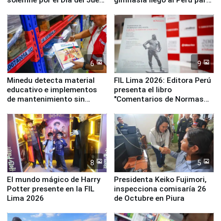
y la Jueza
empezar cuenta regresiva a
Panamericanos Lima 2027
6
9
Minedu detecta material
FIL Lima 2026: Editora Perú
educativo e implementos
presenta el libro
de mantenimiento sin
"Comentarios de Normas
distribuir en almacenes de
Legales: Laboral Vl .
la UGEL 2
Derecho Colectivo"
8
5
El mundo mágico de Harry
Presidenta Keiko Fujimori,
Potter presente en la FIL
inspecciona comisaría 26
Lima 2026
de Octubre en Piura