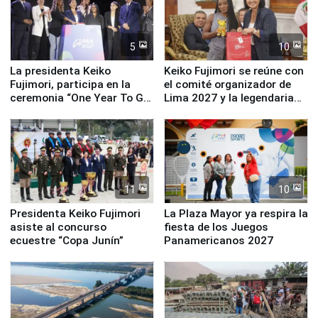
5
10
La presidenta Keiko
Keiko Fujimori se reúne con
Fujimori, participa en la
el comité organizador de
ceremonia “One Year To Go
Lima 2027 y la legendaria
de Lima 2027”
Simone Biles
11
10
Presidenta Keiko Fujimori
La Plaza Mayor ya respira la
asiste al concurso
fiesta de los Juegos
ecuestre “Copa Junín”
Panamericanos 2027