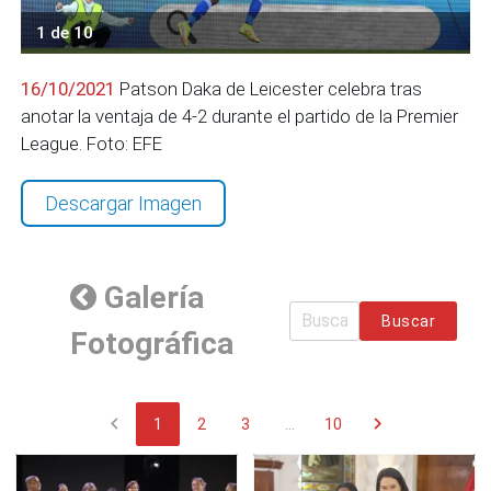
1 de 10
16/10/2021
Patson Daka de Leicester celebra tras
anotar la ventaja de 4-2 durante el partido de la Premier
League. Foto: EFE
Descargar Imagen
Galería
Buscar
Fotográfica
chevron_left
chevron_right
1
2
3
...
10