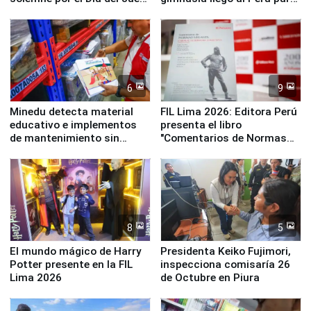
y la Jueza
empezar cuenta regresiva a
Panamericanos Lima 2027
6
9
Minedu detecta material
FIL Lima 2026: Editora Perú
educativo e implementos
presenta el libro
de mantenimiento sin
"Comentarios de Normas
distribuir en almacenes de
Legales: Laboral Vl .
la UGEL 2
Derecho Colectivo"
8
5
El mundo mágico de Harry
Presidenta Keiko Fujimori,
Potter presente en la FIL
inspecciona comisaría 26
Lima 2026
de Octubre en Piura