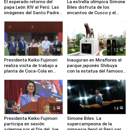
El esperado retorno del
La estrella olímpica Simone
papa León XIV al Perú: Las
Biles disfruta de los
imágenes del Santo Padre
encantos de Cusco y el
en su labor pastoral en
Valle Sagrado
nuestro país
7
12
Presidenta Keiko Fujimori
Inauguran en Miraflores el
realiza visita de trabajo a
parque japonés Shibuya
planta de Coca-Cola en
con la estatua del famoso
Pucusana
perro Hachiko
5
14
Presidenta Keiko Fujimori
Simone Biles: La
participa en sesión
supercampeona de la
solemne por el Día del Juez
gimnasia llegó al Perú para