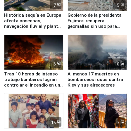
7
5
Histórica sequía en Europa
Gobierno de la presidenta
afecta cosechas,
Fujimori recupera
navegación fluvial y plantas
geomallas sin uso para
nucleares
proteger Santa Eulalia ante
Fenómeno El Niño
6
10
Tras 10 horas de intenso
Al menos 17 muertos en
trabajo bomberos logran
bombardeos rusos contra
controlar el incendio en una
Kiev y sus alrededores
planta química de Santiago
de Chile
15
7