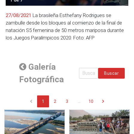
27/08/2021
La brasileña Esthefany Rodrigues se
zambulle desde los bloques al comienzo de la final de
natación S5 femenina de 50 metros mariposa durante
los Juegos Paralímpicos 2020. Foto: AFP
Galería
Buscar
Fotográfica
chevron_left
chevron_right
1
2
3
...
10