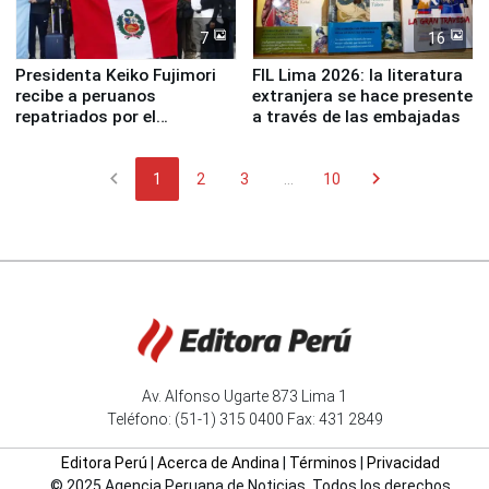
7
16
Presidenta Keiko Fujimori
FIL Lima 2026: la literatura
recibe a peruanos
extranjera se hace presente
repatriados por el
a través de las embajadas
terremoto en Venezuela
chevron_left
chevron_right
1
2
3
...
10
Av. Alfonso Ugarte 873 Lima 1
Teléfono: (51-1) 315 0400 Fax: 431 2849
Editora Perú
|
Acerca de Andina
|
Términos
|
Privacidad
© 2025 Agencia Peruana de Noticias. Todos los derechos