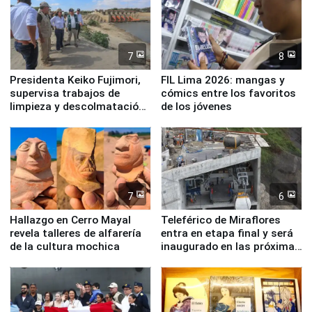
7
8
Presidenta Keiko Fujimori,
FIL Lima 2026: mangas y
supervisa trabajos de
cómics entre los favoritos
limpieza y descolmatación
de los jóvenes
en río Piura
7
6
Hallazgo en Cerro Mayal
Teleférico de Miraflores
revela talleres de alfarería
entra en etapa final y será
de la cultura mochica
inaugurado en las próximas
semanas