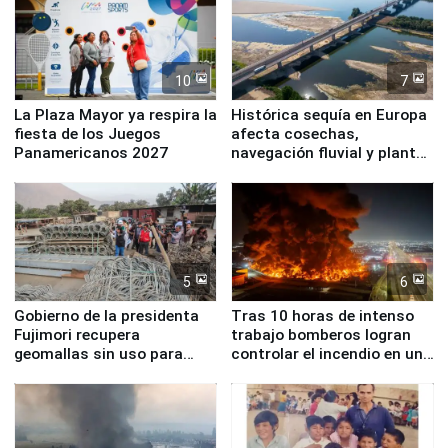
10
7
La Plaza Mayor ya respira la
Histórica sequía en Europa
fiesta de los Juegos
afecta cosechas,
Panamericanos 2027
navegación fluvial y plantas
nucleares
5
6
Gobierno de la presidenta
Tras 10 horas de intenso
Fujimori recupera
trabajo bomberos logran
geomallas sin uso para
controlar el incendio en una
proteger Santa Eulalia ante
planta química de Santiago
Fenómeno El Niño
de Chile