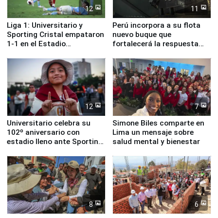
12
11
Liga 1: Universitario y
Perú incorpora a su flota
Sporting Cristal empataron
nuevo buque que
1-1 en el Estadio
fortalecerá la respuesta
Monumental
ante el fenómeno El Niño
12
7
Universitario celebra su
Simone Biles comparte en
102º aniversario con
Lima un mensaje sobre
estadio lleno ante Sporting
salud mental y bienestar
Cristal
8
6