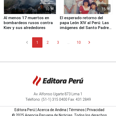
10
15
Al menos 17 muertos en
El esperado retorno del
bombardeos rusos contra
papa León XIV al Perú: Las
Kiev y sus alrededores
imágenes del Santo Padre
en su labor pastoral en
nuestro país
chevron_left
chevron_right
1
2
3
...
10
Av. Alfonso Ugarte 873 Lima 1
Teléfono: (51-1) 315 0400 Fax: 431 2849
Editora Perú
|
Acerca de Andina
|
Términos
|
Privacidad
© 2025 Agencia Peruana de Noticias. Todos los derechos