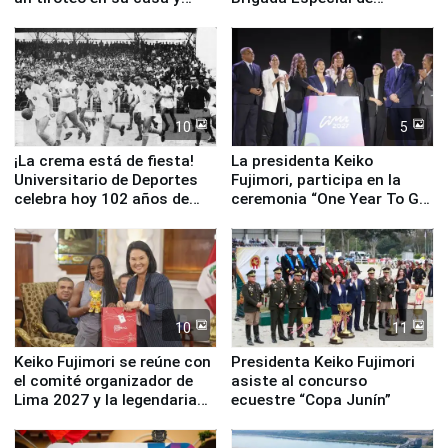
escuela
Turismo y moderno
equipamiento para
Serenazgo
10
5
¡La crema está de fiesta!
La presidenta Keiko
Universitario de Deportes
Fujimori, participa en la
celebra hoy 102 años de
ceremonia “One Year To Go
fundación
de Lima 2027”
10
11
Keiko Fujimori se reúne con
Presidenta Keiko Fujimori
el comité organizador de
asiste al concurso
Lima 2027 y la legendaria
ecuestre “Copa Junín”
Simone Biles