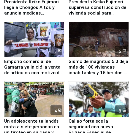
Presidenta Keiko Fujimori
Presidenta Keiko Fujimori
llega a Chongos Altos y
supervisa construcción de
anuncia medidas
vivienda social para
inmediatas en vivienda,
familias afectadas por
educación, salud y empleo
sismo en Junín
5
6
Emporio comercial de
Sismo de magnitud 5.0 deja
Gamarra ya inició la venta
más de 100 viviendas
de artículos con motivo de
inhabitables y 15 heridos en
la visita del papa León XIV
Junín
4
8
Un adolescente tailandés
Callao fortalece la
mata a siete personas en
seguridad con nueva
un tiroteo en su casa y
Brigada Especial de