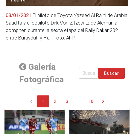
08/01/2021
El piloto de Toyota Yazeed Al Rajhi de Arabia
Saudita y el copiloto Dirk Von Zitzewitz de Alemania
compiten durante la sexta etapa del Rally Dakar 2021
entre Buraydah y Hail. Foto: AFP
Galería
Buscar
Fotográfica
chevron_left
chevron_right
1
2
3
...
10