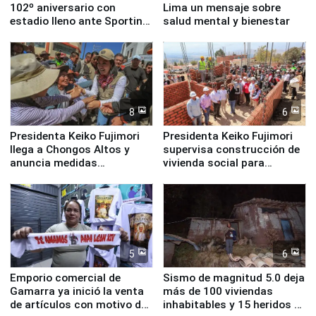
102º aniversario con
Lima un mensaje sobre
estadio lleno ante Sporting
salud mental y bienestar
Cristal
8
6
Presidenta Keiko Fujimori
Presidenta Keiko Fujimori
llega a Chongos Altos y
supervisa construcción de
anuncia medidas
vivienda social para
inmediatas en vivienda,
familias afectadas por
educación, salud y empleo
sismo en Junín
5
6
Emporio comercial de
Sismo de magnitud 5.0 deja
Gamarra ya inició la venta
más de 100 viviendas
de artículos con motivo de
inhabitables y 15 heridos en