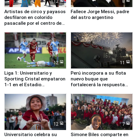
12
8
Artistas de circo y payasos
Fallece Jorge Messi, padre
desfilaron en colorido
del astro argentino
pasacalle por el centro de
Lima
12
11
Liga 1: Universitario y
Perú incorpora a su flota
Sporting Cristal empataron
nuevo buque que
1-1 en el Estadio
fortalecerá la respuesta
Monumental
ante el fenómeno El Niño
12
7
Universitario celebra su
Simone Biles comparte en