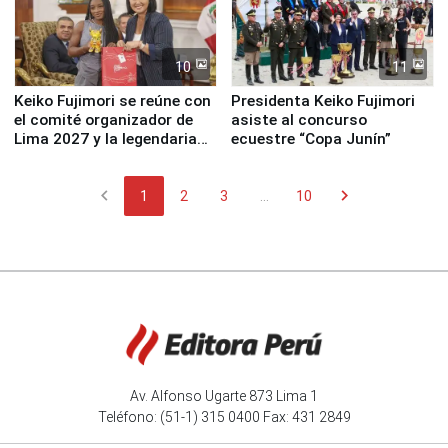
10
11
Keiko Fujimori se reúne con
Presidenta Keiko Fujimori
el comité organizador de
asiste al concurso
Lima 2027 y la legendaria
ecuestre “Copa Junín”
Simone Biles
chevron_left
chevron_right
1
2
3
...
10
Av. Alfonso Ugarte 873 Lima 1
Teléfono: (51-1) 315 0400 Fax: 431 2849