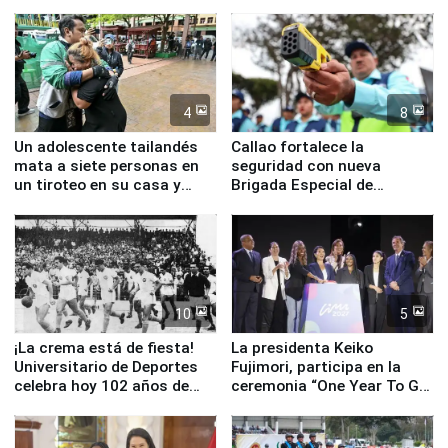
la visita del papa León XIV
Junín
4
8
Un adolescente tailandés
Callao fortalece la
mata a siete personas en
seguridad con nueva
un tiroteo en su casa y
Brigada Especial de
escuela
Turismo y moderno
equipamiento para
Serenazgo
10
5
¡La crema está de fiesta!
La presidenta Keiko
Universitario de Deportes
Fujimori, participa en la
celebra hoy 102 años de
ceremonia “One Year To Go
fundación
de Lima 2027”