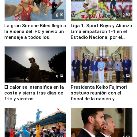
8
12
La gran Simone Biles llegó a
Liga 1: Sport Boys y Alianza
la Videna del IPD y envió un
Lima empataron 1-1 en el
mensaje a todos los
Estadio Nacional por el
deportistas del Perú
Torneo Clausura
9
6
El calor se intensifica en la
Presidenta Keiko Fujimori
costa y sierra tras días de
sostuvo reunión con el
frío y vientos
fiscal de la nación y
ministros de Estado