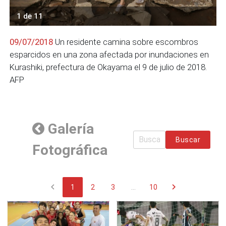
1 de 11
09/07/2018
Un residente camina sobre escombros
esparcidos en una zona afectada por inundaciones en
Kurashiki, prefectura de Okayama el 9 de julio de 2018.
AFP
Galería
Buscar
Fotográfica
chevron_left
chevron_right
1
2
3
...
10