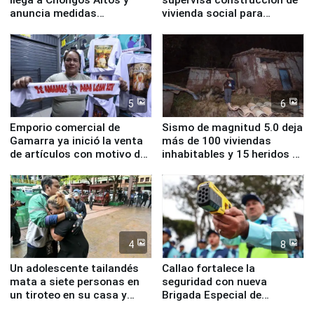
anuncia medidas
vivienda social para
inmediatas en vivienda,
familias afectadas por
educación, salud y empleo
sismo en Junín
5
6
Emporio comercial de
Sismo de magnitud 5.0 deja
Gamarra ya inició la venta
más de 100 viviendas
de artículos con motivo de
inhabitables y 15 heridos en
la visita del papa León XIV
Junín
4
8
Un adolescente tailandés
Callao fortalece la
mata a siete personas en
seguridad con nueva
un tiroteo en su casa y
Brigada Especial de
escuela
Turismo y moderno