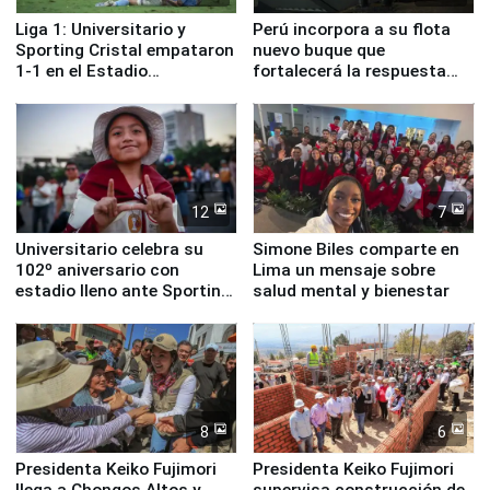
Liga 1: Universitario y
Perú incorpora a su flota
Sporting Cristal empataron
nuevo buque que
1-1 en el Estadio
fortalecerá la respuesta
Monumental
ante el fenómeno El Niño
12
7
Universitario celebra su
Simone Biles comparte en
102º aniversario con
Lima un mensaje sobre
estadio lleno ante Sporting
salud mental y bienestar
Cristal
8
6
Presidenta Keiko Fujimori
Presidenta Keiko Fujimori
llega a Chongos Altos y
supervisa construcción de