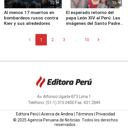
10
15
Al menos 17 muertos en
El esperado retorno del
bombardeos rusos contra
papa León XIV al Perú: Las
Kiev y sus alrededores
imágenes del Santo Padre
en su labor pastoral en
nuestro país
chevron_left
chevron_right
1
2
3
...
10
Av. Alfonso Ugarte 873 Lima 1
Teléfono: (51-1) 315 0400 Fax: 431 2849
Editora Perú
|
Acerca de Andina
|
Términos
|
Privacidad
© 2025 Agencia Peruana de Noticias. Todos los derechos
reservados.