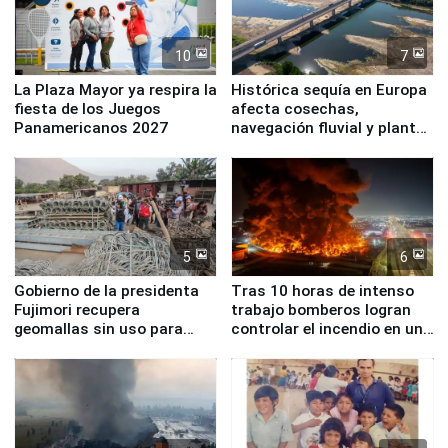
10
7
La Plaza Mayor ya respira la
Histórica sequía en Europa
fiesta de los Juegos
afecta cosechas,
Panamericanos 2027
navegación fluvial y plantas
nucleares
5
6
Gobierno de la presidenta
Tras 10 horas de intenso
Fujimori recupera
trabajo bomberos logran
geomallas sin uso para
controlar el incendio en una
proteger Santa Eulalia ante
planta química de Santiago
Fenómeno El Niño
de Chile