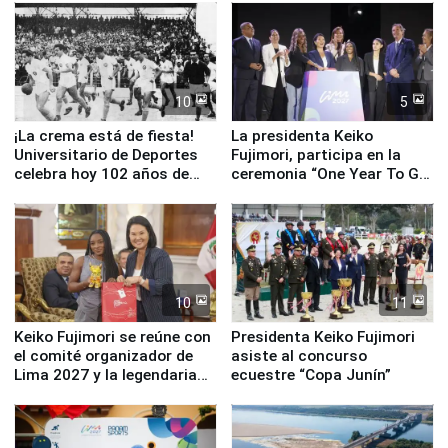
equipamiento para
Serenazgo
10
5
¡La crema está de fiesta!
La presidenta Keiko
Universitario de Deportes
Fujimori, participa en la
celebra hoy 102 años de
ceremonia “One Year To Go
fundación
de Lima 2027”
10
11
Keiko Fujimori se reúne con
Presidenta Keiko Fujimori
el comité organizador de
asiste al concurso
Lima 2027 y la legendaria
ecuestre “Copa Junín”
Simone Biles