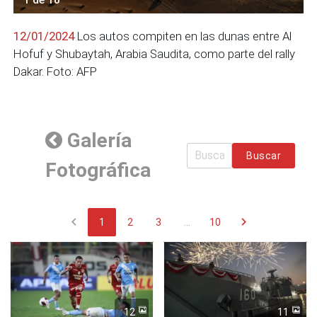
12/01/2024
Los autos compiten en las dunas entre Al
Hofuf y Shubaytah, Arabia Saudita, como parte del rally
Dakar. Foto: AFP
Galería
Buscar
Fotográfica
chevron_left
chevron_right
1
2
3
...
10
12
11