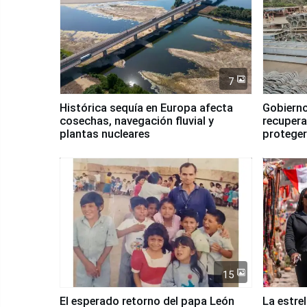
7
Histórica sequía en Europa afecta
Gobierno
cosechas, navegación fluvial y
recupera
plantas nucleares
proteger
Fenómen
15
El esperado retorno del papa León
La estre