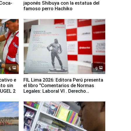
 Coca-
japonés Shibuya con la estatua del
famoso perro Hachiko
6
9
cativo e
FIL Lima 2026: Editora Perú presenta
to sin
el libro "Comentarios de Normas
a UGEL 2
Legales: Laboral Vl . Derecho
Colectivo"