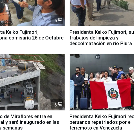
5
jimori,
Presidenta Keiko Fujimori, s
ona comisaría 26 de Octubre
trabajos de limpieza y
descolmatación en río Piura
6
co de Miraflores entra en
Presidenta Keiko Fujimori rec
nal y será inaugurado en las
peruanos repatriados por el
s semanas
terremoto en Venezuela