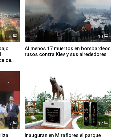
6
10
bajo
Al menos 17 muertos en bombardeos
l
rusos contra Kiev y sus alrededores
ca de
7
12
liza
Inauguran en Miraflores el parque