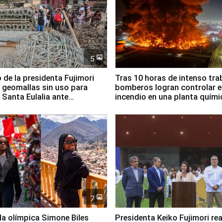
5
 de la presidenta Fujimori
Tras 10 horas de intenso tra
 geomallas sin uso para
bomberos logran controlar e
 Santa Eulalia ante
incendio en una planta quími
o El Niño
Santiago de Chile
7
lla olímpica Simone Biles
Presidenta Keiko Fujimori rea