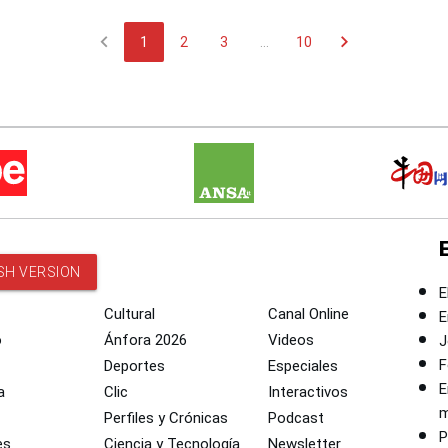
chevron_left
chevron_right
1
2
3
...
10
SH VERSION
E
Cultural
Canal Online
E
o
Ánfora 2026
Videos
J
F
Deportes
Especiales
E
a
Clic
Interactivos
m
Perfiles y Crónicas
Podcast
P
es
Ciencia y Tecnología
Newsletter