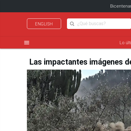
Bicentenar
ENGLISH
menu
Lo úl
Las impactantes imágenes de