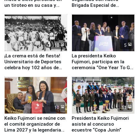
un tiroteo en su casa y
Brigada Especial de
escuela
Turismo y moderno
equipamiento para
Serenazgo
10
5
¡La crema está de fiesta!
La presidenta Keiko
Universitario de Deportes
Fujimori, participa en la
celebra hoy 102 años de
ceremonia “One Year To Go
fundación
de Lima 2027”
10
11
Keiko Fujimori se reúne con
Presidenta Keiko Fujimori
el comité organizador de
asiste al concurso
Lima 2027 y la legendaria
ecuestre “Copa Junín”
Simone Biles