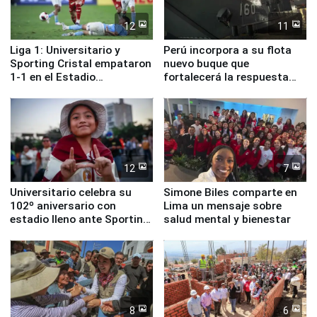
12
11
Liga 1: Universitario y
Perú incorpora a su flota
Sporting Cristal empataron
nuevo buque que
1-1 en el Estadio
fortalecerá la respuesta
Monumental
ante el fenómeno El Niño
12
7
Universitario celebra su
Simone Biles comparte en
102º aniversario con
Lima un mensaje sobre
estadio lleno ante Sporting
salud mental y bienestar
Cristal
8
6