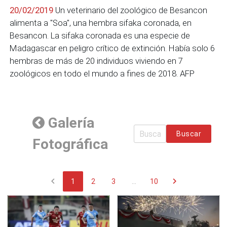
20/02/2019
Un veterinario del zoológico de Besancon
alimenta a "Soa", una hembra sifaka coronada, en
Besancon. La sifaka coronada es una especie de
Madagascar en peligro crítico de extinción. Había solo 6
hembras de más de 20 individuos viviendo en 7
zoológicos en todo el mundo a fines de 2018. AFP
Galería
Buscar
Fotográfica
chevron_left
chevron_right
1
2
3
...
10