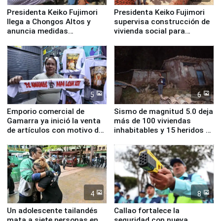
Presidenta Keiko Fujimori
Presidenta Keiko Fujimori
llega a Chongos Altos y
supervisa construcción de
anuncia medidas
vivienda social para
inmediatas en vivienda,
familias afectadas por
educación, salud y empleo
sismo en Junín
5
6
Emporio comercial de
Sismo de magnitud 5.0 deja
Gamarra ya inició la venta
más de 100 viviendas
de artículos con motivo de
inhabitables y 15 heridos en
la visita del papa León XIV
Junín
4
8
Un adolescente tailandés
Callao fortalece la
mata a siete personas en
seguridad con nueva