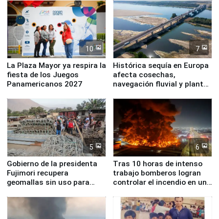
10
7
La Plaza Mayor ya respira la
Histórica sequía en Europa
fiesta de los Juegos
afecta cosechas,
Panamericanos 2027
navegación fluvial y plantas
nucleares
5
6
Gobierno de la presidenta
Tras 10 horas de intenso
Fujimori recupera
trabajo bomberos logran
geomallas sin uso para
controlar el incendio en una
proteger Santa Eulalia ante
planta química de Santiago
Fenómeno El Niño
de Chile