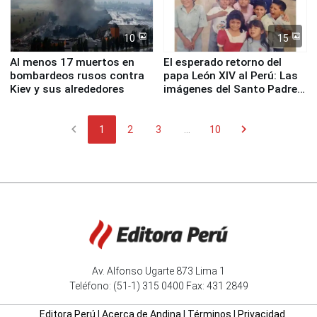
10
15
Al menos 17 muertos en
El esperado retorno del
bombardeos rusos contra
papa León XIV al Perú: Las
Kiev y sus alrededores
imágenes del Santo Padre
en su labor pastoral en
nuestro país
chevron_left
chevron_right
1
2
3
...
10
Av. Alfonso Ugarte 873 Lima 1
Teléfono: (51-1) 315 0400 Fax: 431 2849
Editora Perú
|
Acerca de Andina
|
Términos
|
Privacidad