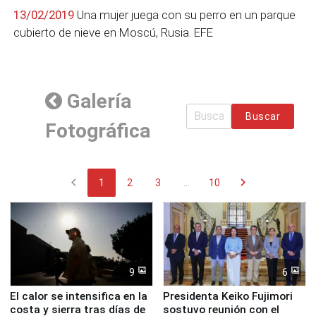
13/02/2019
Una mujer juega con su perro en un parque
cubierto de nieve en Moscú, Rusia. EFE
Galería
Buscar
Fotográfica
chevron_left
chevron_right
1
2
3
...
10
9
6
El calor se intensifica en la
Presidenta Keiko Fujimori
costa y sierra tras días de
sostuvo reunión con el