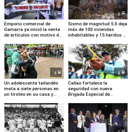
5
6
Emporio comercial de
Sismo de magnitud 5.0 deja
Gamarra ya inició la venta
más de 100 viviendas
de artículos con motivo de
inhabitables y 15 heridos en
la visita del papa León XIV
Junín
4
8
Un adolescente tailandés
Callao fortalece la
mata a siete personas en
seguridad con nueva
un tiroteo en su casa y
Brigada Especial de
escuela
Turismo y moderno
equipamiento para
Serenazgo