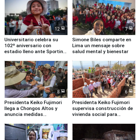
12
7
Universitario celebra su
Simone Biles comparte en
102º aniversario con
Lima un mensaje sobre
estadio lleno ante Sporting
salud mental y bienestar
Cristal
8
6
Presidenta Keiko Fujimori
Presidenta Keiko Fujimori
llega a Chongos Altos y
supervisa construcción de
anuncia medidas
vivienda social para
inmediatas en vivienda,
familias afectadas por
educación, salud y empleo
sismo en Junín