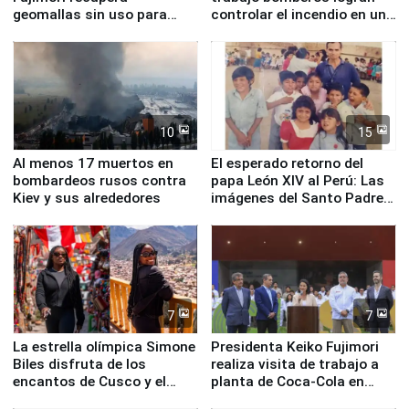
geomallas sin uso para
controlar el incendio en una
proteger Santa Eulalia ante
planta química de Santiago
Fenómeno El Niño
de Chile
10
15
Al menos 17 muertos en
El esperado retorno del
bombardeos rusos contra
papa León XIV al Perú: Las
Kiev y sus alrededores
imágenes del Santo Padre
en su labor pastoral en
nuestro país
7
7
La estrella olímpica Simone
Presidenta Keiko Fujimori
Biles disfruta de los
realiza visita de trabajo a
encantos de Cusco y el
planta de Coca-Cola en
Valle Sagrado
Pucusana