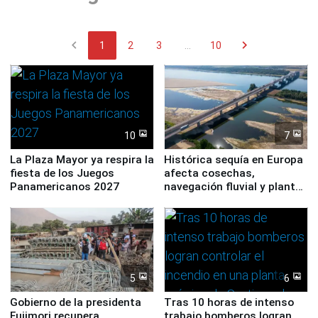
chevron_left
chevron_right
1
2
3
...
10
10
7
La Plaza Mayor ya respira la
Histórica sequía en Europa
fiesta de los Juegos
afecta cosechas,
Panamericanos 2027
navegación fluvial y plantas
nucleares
5
6
Gobierno de la presidenta
Tras 10 horas de intenso
Fujimori recupera
trabajo bomberos logran