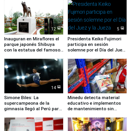
12
5
Inauguran en Miraflores el
Presidenta Keiko Fujimori
parque japonés Shibuya
participa en sesión
con la estatua del famoso
solemne por el Día del Juez
perro Hachiko
y la Jueza
14
6
Simone Biles: La
Minedu detecta material
supercampeona de la
educativo e implementos
gimnasia llegó al Perú para
de mantenimiento sin
empezar cuenta regresiva a
distribuir en almacenes de
Panamericanos Lima 2027
la UGEL 2