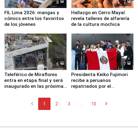
8
7
FIL Lima 2026: mangas y
Hallazgo en Cerro Mayal
cómics entre los favoritos
revela talleres de alfarería
de los jóvenes
de la cultura mochica
6
7
Teleférico de Miraflores
Presidenta Keiko Fujimori
entra en etapa final y será
recibe a peruanos
inaugurado en las próximas
repatriados por el
semanas
terremoto en Venezuela
chevron_left
chevron_right
1
2
3
...
10