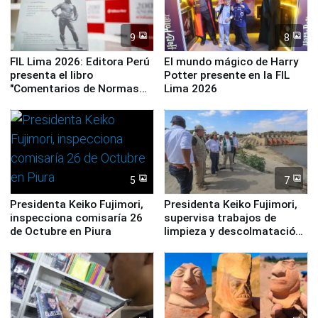
9
8
FIL Lima 2026: Editora Perú
El mundo mágico de Harry
presenta el libro
Potter presente en la FIL
"Comentarios de Normas
Lima 2026
Legales: Laboral Vl .
Derecho Colectivo"
5
7
Presidenta Keiko Fujimori,
Presidenta Keiko Fujimori,
inspecciona comisaría 26
supervisa trabajos de
de Octubre en Piura
limpieza y descolmatación
en río Piura