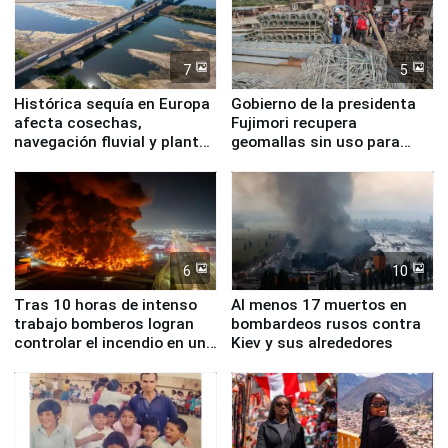
7
5
Histórica sequía en Europa
Gobierno de la presidenta
afecta cosechas,
Fujimori recupera
navegación fluvial y plantas
geomallas sin uso para
nucleares
proteger Santa Eulalia ante
Fenómeno El Niño
6
10
Tras 10 horas de intenso
Al menos 17 muertos en
trabajo bomberos logran
bombardeos rusos contra
controlar el incendio en una
Kiev y sus alrededores
planta química de Santiago
de Chile