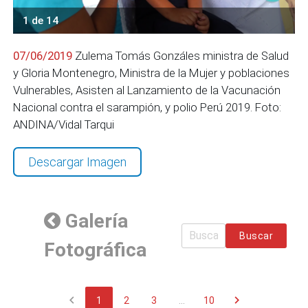
1 de 14
07/06/2019
Zulema Tomás Gonzáles ministra de Salud
y Gloria Montenegro, Ministra de la Mujer y poblaciones
Vulnerables, Asisten al Lanzamiento de la Vacunación
Nacional contra el sarampión, y polio Perú 2019. Foto:
ANDINA/Vidal Tarqui
Descargar Imagen
Galería
Buscar
Fotográfica
chevron_left
chevron_right
1
2
3
...
10