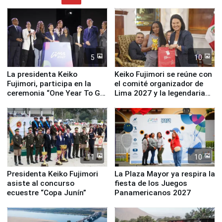
5
10
La presidenta Keiko
Keiko Fujimori se reúne con
Fujimori, participa en la
el comité organizador de
ceremonia “One Year To Go
Lima 2027 y la legendaria
de Lima 2027”
Simone Biles
11
10
Presidenta Keiko Fujimori
La Plaza Mayor ya respira la
asiste al concurso
fiesta de los Juegos
ecuestre “Copa Junín”
Panamericanos 2027