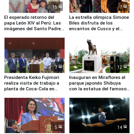
15
7
El esperado retorno del
La estrella olímpica Simone
papa León XIV al Perú: Las
Biles disfruta de los
imágenes del Santo Padre
encantos de Cusco y el
en su labor pastoral en
Valle Sagrado
nuestro país
7
12
Presidenta Keiko Fujimori
Inauguran en Miraflores el
realiza visita de trabajo a
parque japonés Shibuya
planta de Coca-Cola en
con la estatua del famoso
Pucusana
perro Hachiko
5
14