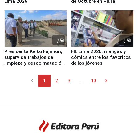
Lima 2026
de Octubre en Piura
7
8
Presidenta Keiko Fujimori,
FIL Lima 2026: mangas y
supervisa trabajos de
cómics entre los favoritos
limpieza y descolmatación
de los jóvenes
en río Piura
chevron_left
chevron_right
1
2
3
...
10