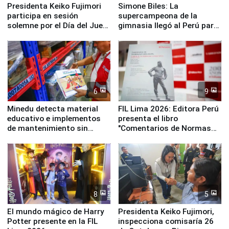
Presidenta Keiko Fujimori
Simone Biles: La
participa en sesión
supercampeona de la
solemne por el Día del Juez
gimnasia llegó al Perú para
y la Jueza
empezar cuenta regresiva a
Panamericanos Lima 2027
6
9
Minedu detecta material
FIL Lima 2026: Editora Perú
educativo e implementos
presenta el libro
de mantenimiento sin
"Comentarios de Normas
distribuir en almacenes de
Legales: Laboral Vl .
la UGEL 2
Derecho Colectivo"
8
5
El mundo mágico de Harry
Presidenta Keiko Fujimori,
Potter presente en la FIL
inspecciona comisaría 26