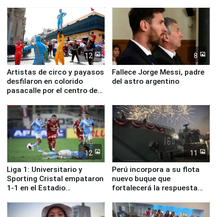
ministros de Estado
12
8
Artistas de circo y payasos
Fallece Jorge Messi, padre
desfilaron en colorido
del astro argentino
pasacalle por el centro de
Lima
12
11
Liga 1: Universitario y
Perú incorpora a su flota
Sporting Cristal empataron
nuevo buque que
1-1 en el Estadio
fortalecerá la respuesta
Monumental
ante el fenómeno El Niño