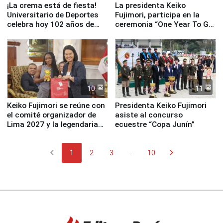
¡La crema está de fiesta!
La presidenta Keiko
Universitario de Deportes
Fujimori, participa en la
celebra hoy 102 años de
ceremonia “One Year To Go
fundación
de Lima 2027”
10
11
Keiko Fujimori se reúne con
Presidenta Keiko Fujimori
el comité organizador de
asiste al concurso
Lima 2027 y la legendaria
ecuestre “Copa Junín”
Simone Biles
chevron_left
chevron_right
1
2
3
...
10