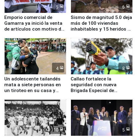
5
6
Emporio comercial de
Sismo de magnitud 5.0 deja
Gamarra ya inició la venta
más de 100 viviendas
de artículos con motivo de
inhabitables y 15 heridos en
la visita del papa León XIV
Junín
4
8
Un adolescente tailandés
Callao fortalece la
mata a siete personas en
seguridad con nueva
un tiroteo en su casa y
Brigada Especial de
escuela
Turismo y moderno
equipamiento para
Serenazgo
10
5