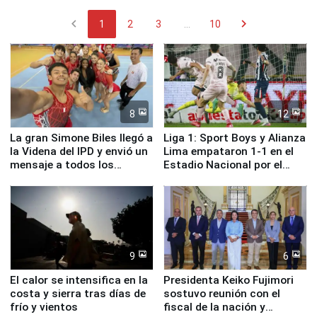
chevron_left
chevron_right
1
2
3
...
10
8
12
La gran Simone Biles llegó a
Liga 1: Sport Boys y Alianza
la Videna del IPD y envió un
Lima empataron 1-1 en el
mensaje a todos los
Estadio Nacional por el
deportistas del Perú
Torneo Clausura
9
6
El calor se intensifica en la
Presidenta Keiko Fujimori
costa y sierra tras días de
sostuvo reunión con el
frío y vientos
fiscal de la nación y