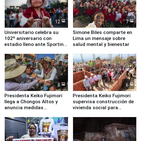
12
7
Universitario celebra su
Simone Biles comparte en
102º aniversario con
Lima un mensaje sobre
estadio lleno ante Sporting
salud mental y bienestar
Cristal
8
6
Presidenta Keiko Fujimori
Presidenta Keiko Fujimori
llega a Chongos Altos y
supervisa construcción de
anuncia medidas
vivienda social para
inmediatas en vivienda,
familias afectadas por
educación, salud y empleo
sismo en Junín