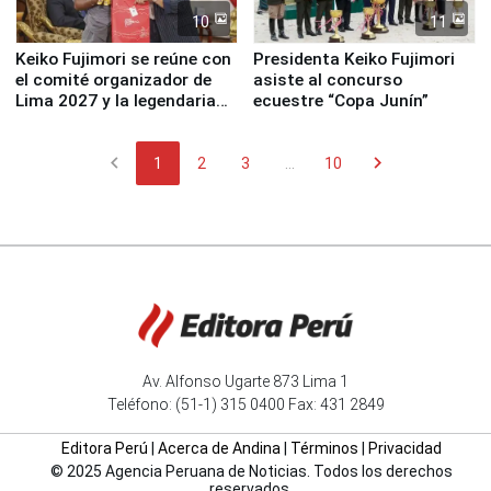
10
11
Keiko Fujimori se reúne con
Presidenta Keiko Fujimori
el comité organizador de
asiste al concurso
Lima 2027 y la legendaria
ecuestre “Copa Junín”
Simone Biles
chevron_left
chevron_right
1
2
3
...
10
Av. Alfonso Ugarte 873 Lima 1
Teléfono: (51-1) 315 0400 Fax: 431 2849
Editora Perú
|
Acerca de Andina
|
Términos
|
Privacidad
© 2025 Agencia Peruana de Noticias. Todos los derechos
reservados.