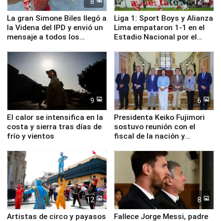
8
12
La gran Simone Biles llegó a
Liga 1: Sport Boys y Alianza
la Videna del IPD y envió un
Lima empataron 1-1 en el
mensaje a todos los
Estadio Nacional por el
deportistas del Perú
Torneo Clausura
9
6
El calor se intensifica en la
Presidenta Keiko Fujimori
costa y sierra tras días de
sostuvo reunión con el
frío y vientos
fiscal de la nación y
ministros de Estado
12
8
Artistas de circo y payasos
Fallece Jorge Messi, padre