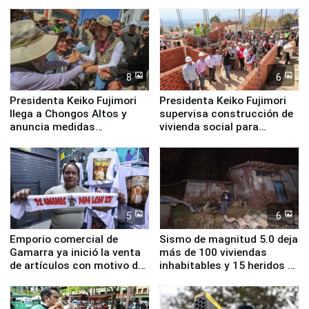
Cristal
8
6
Presidenta Keiko Fujimori
Presidenta Keiko Fujimori
llega a Chongos Altos y
supervisa construcción de
anuncia medidas
vivienda social para
inmediatas en vivienda,
familias afectadas por
educación, salud y empleo
sismo en Junín
5
6
Emporio comercial de
Sismo de magnitud 5.0 deja
Gamarra ya inició la venta
más de 100 viviendas
de artículos con motivo de
inhabitables y 15 heridos en
la visita del papa León XIV
Junín