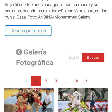
Saly (5) que fue asesinada, junto con su madre y su
hermana, cuando un misil israelí alcanzó su casa, en Jan
Yunis, Gaza. Foto: ANDINA/Mohammed Salem
Descargar Imagen
Galería
Buscar
Fotográfica
chevron_left
chevron_right
1
2
3
...
10