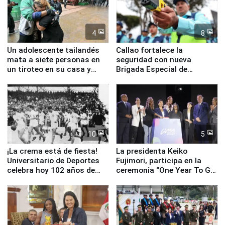
4
8
Un adolescente tailandés
Callao fortalece la
mata a siete personas en
seguridad con nueva
un tiroteo en su casa y
Brigada Especial de
escuela
Turismo y moderno
equipamiento para
Serenazgo
10
5
¡La crema está de fiesta!
La presidenta Keiko
Universitario de Deportes
Fujimori, participa en la
celebra hoy 102 años de
ceremonia “One Year To Go
fundación
de Lima 2027”