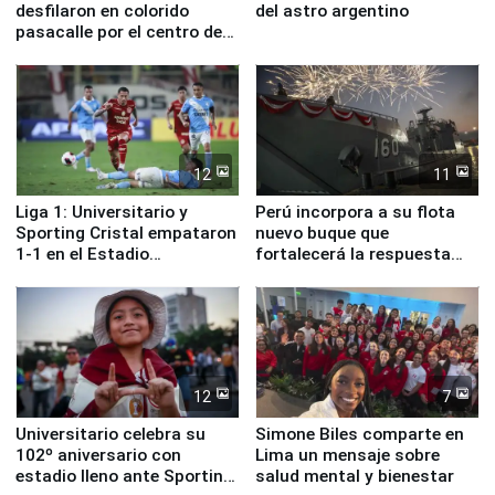
desfilaron en colorido
del astro argentino
pasacalle por el centro de
Lima
12
11
Liga 1: Universitario y
Perú incorpora a su flota
Sporting Cristal empataron
nuevo buque que
1-1 en el Estadio
fortalecerá la respuesta
Monumental
ante el fenómeno El Niño
12
7
Universitario celebra su
Simone Biles comparte en
102º aniversario con
Lima un mensaje sobre
estadio lleno ante Sporting
salud mental y bienestar