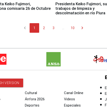
jimori,
Presidenta Keiko Fujimori, s
ona comisaría 26 de Octubre
trabajos de limpieza y
descolmatación en río Piura
chevron_left
chevron_right
1
2
3
...
10
SH VERSION
E
Cultural
Canal Online
E
o
Ánfora 2026
Videos
J
F
Deportes
Especiales