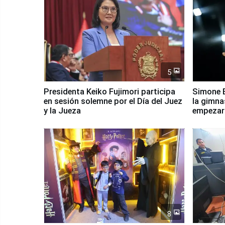
5
Presidenta Keiko Fujimori participa
Simone B
en sesión solemne por el Día del Juez
la gimna
y la Jueza
empezar 
Panamer
8