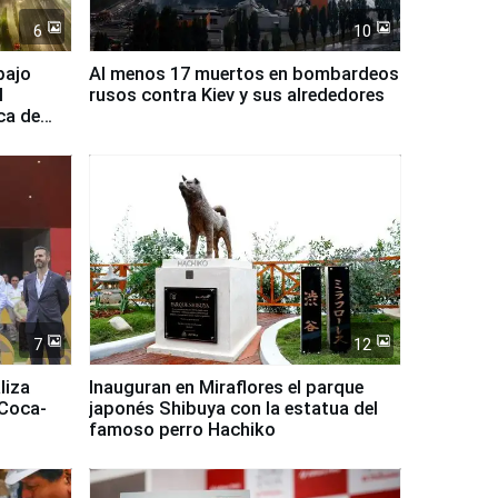
6
10
bajo
Al menos 17 muertos en bombardeos
l
rusos contra Kiev y sus alrededores
ca de
7
12
liza
Inauguran en Miraflores el parque
 Coca-
japonés Shibuya con la estatua del
famoso perro Hachiko