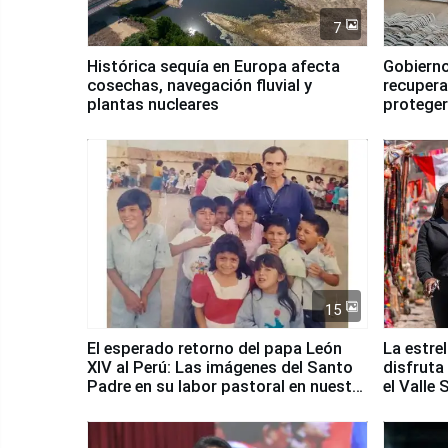
7
Histórica sequía en Europa afecta
Gobierno
cosechas, navegación fluvial y
recupera
plantas nucleares
proteger
Fenómen
15
El esperado retorno del papa León
La estre
XIV al Perú: Las imágenes del Santo
disfruta
Padre en su labor pastoral en nuestro
el Valle
país