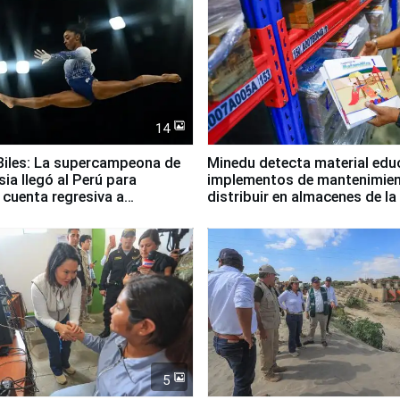
14
iles: La supercampeona de
Minedu detecta material edu
sia llegó al Perú para
implementos de mantenimien
cuenta regresiva a
distribuir en almacenes de l
icanos Lima 2027
5