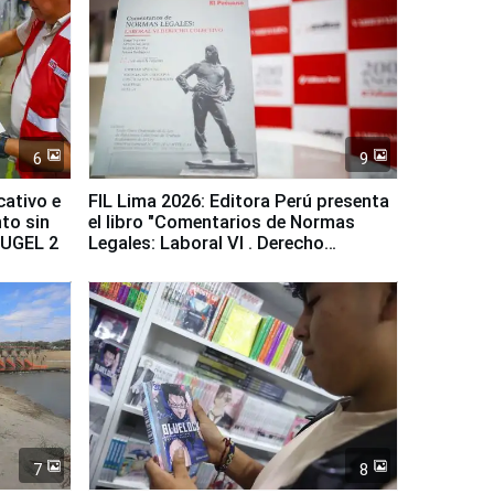
6
9
cativo e
FIL Lima 2026: Editora Perú presenta
to sin
el libro "Comentarios de Normas
a UGEL 2
Legales: Laboral Vl . Derecho
Colectivo"
7
8