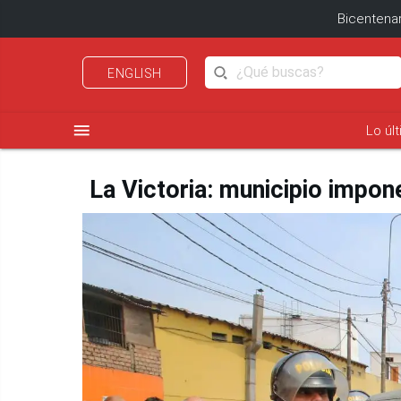
Bicentenar
ENGLISH
menu
Lo úl
La Victoria: municipio impo