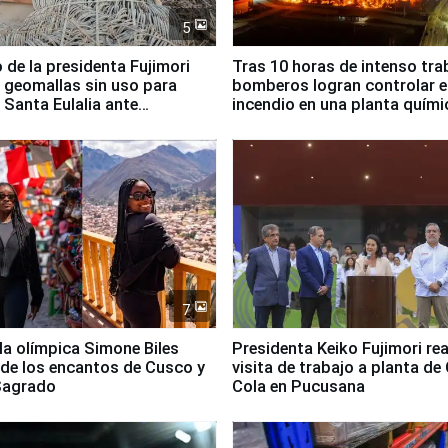
5
 de la presidenta Fujimori
Tras 10 horas de intenso tra
 geomallas sin uso para
bomberos logran controlar e
 Santa Eulalia ante
incendio en una planta quími
o El Niño
Santiago de Chile
7
lla olímpica Simone Biles
Presidenta Keiko Fujimori rea
 de los encantos de Cusco y
visita de trabajo a planta de
 Sagrado
Cola en Pucusana