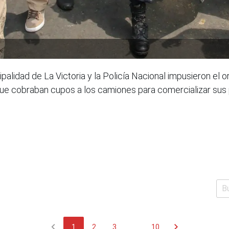
ipalidad de La Victoria y la Policía Nacional impusieron el
 que cobraban cupos a los camiones para comercializar sus 
chevron_left
chevron_right
1
2
3
...
10