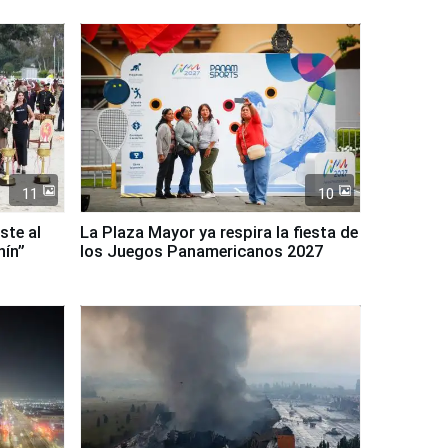
11
10
ste al
La Plaza Mayor ya respira la fiesta de
nín”
los Juegos Panamericanos 2027