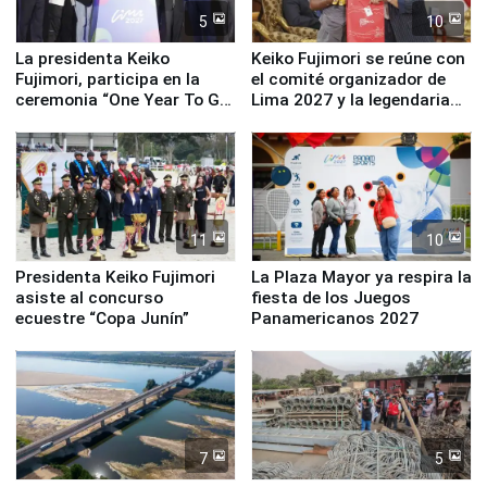
5
10
La presidenta Keiko
Keiko Fujimori se reúne con
Fujimori, participa en la
el comité organizador de
ceremonia “One Year To Go
Lima 2027 y la legendaria
de Lima 2027”
Simone Biles
11
10
Presidenta Keiko Fujimori
La Plaza Mayor ya respira la
asiste al concurso
fiesta de los Juegos
ecuestre “Copa Junín”
Panamericanos 2027
7
5