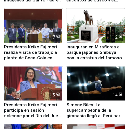
en su labor pastoral en
Valle Sagrado
nuestro país
7
12
Presidenta Keiko Fujimori
Inauguran en Miraflores el
realiza visita de trabajo a
parque japonés Shibuya
planta de Coca-Cola en
con la estatua del famoso
Pucusana
perro Hachiko
5
14
Presidenta Keiko Fujimori
Simone Biles: La
participa en sesión
supercampeona de la
solemne por el Día del Juez
gimnasia llegó al Perú para
y la Jueza
empezar cuenta regresiva a
Panamericanos Lima 2027