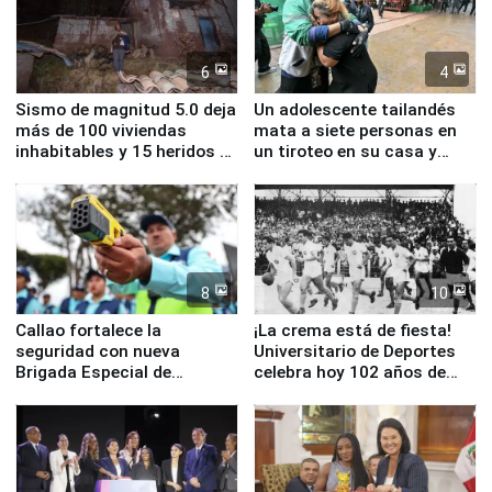
6
4
Sismo de magnitud 5.0 deja
Un adolescente tailandés
más de 100 viviendas
mata a siete personas en
inhabitables y 15 heridos en
un tiroteo en su casa y
Junín
escuela
8
10
Callao fortalece la
¡La crema está de fiesta!
seguridad con nueva
Universitario de Deportes
Brigada Especial de
celebra hoy 102 años de
Turismo y moderno
fundación
equipamiento para
Serenazgo