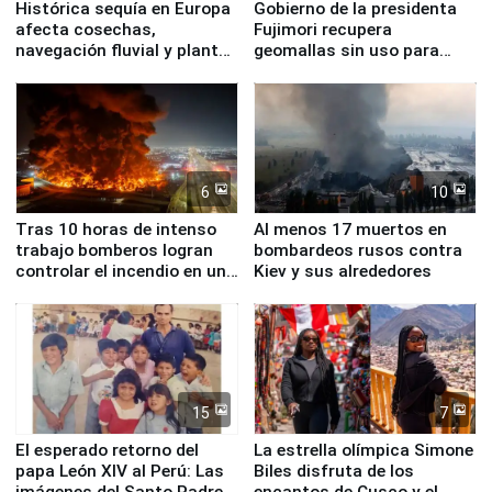
Histórica sequía en Europa
Gobierno de la presidenta
afecta cosechas,
Fujimori recupera
navegación fluvial y plantas
geomallas sin uso para
nucleares
proteger Santa Eulalia ante
Fenómeno El Niño
6
10
Tras 10 horas de intenso
Al menos 17 muertos en
trabajo bomberos logran
bombardeos rusos contra
controlar el incendio en una
Kiev y sus alrededores
planta química de Santiago
de Chile
15
7
El esperado retorno del
La estrella olímpica Simone
papa León XIV al Perú: Las
Biles disfruta de los
imágenes del Santo Padre
encantos de Cusco y el