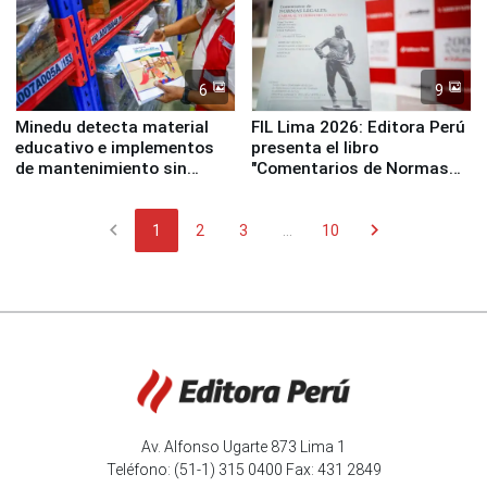
6
9
Minedu detecta material
FIL Lima 2026: Editora Perú
educativo e implementos
presenta el libro
de mantenimiento sin
"Comentarios de Normas
distribuir en almacenes de
Legales: Laboral Vl .
la UGEL 2
Derecho Colectivo"
chevron_left
chevron_right
1
2
3
...
10
Av. Alfonso Ugarte 873 Lima 1
Teléfono: (51-1) 315 0400 Fax: 431 2849