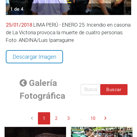
1 de 4
25/01/2018
LIMA PERÚ - ENERO 25. Incendio en casona
de La Victoria provoca la muerte de cuatro personas.
Foto: ANDINA/Luis Iparraguirre
Descargar Imagen
Galería
Buscar
Fotográfica
chevron_left
chevron_right
1
2
3
...
10