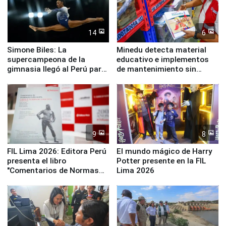
14
6
Simone Biles: La
Minedu detecta material
supercampeona de la
educativo e implementos
gimnasia llegó al Perú para
de mantenimiento sin
empezar cuenta regresiva a
distribuir en almacenes de
Panamericanos Lima 2027
la UGEL 2
9
8
FIL Lima 2026: Editora Perú
El mundo mágico de Harry
presenta el libro
Potter presente en la FIL
"Comentarios de Normas
Lima 2026
Legales: Laboral Vl .
Derecho Colectivo"