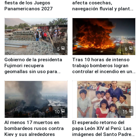
fiesta de los Juegos
afecta cosechas,
Panamericanos 2027
navegación fluvial y plantas
nucleares
5
6
Gobierno de la presidenta
Tras 10 horas de intenso
Fujimori recupera
trabajo bomberos logran
geomallas sin uso para
controlar el incendio en una
proteger Santa Eulalia ante
planta química de Santiago
Fenómeno El Niño
de Chile
10
15
Al menos 17 muertos en
El esperado retorno del
bombardeos rusos contra
papa León XIV al Perú: Las
Kiev y sus alrededores
imágenes del Santo Padre