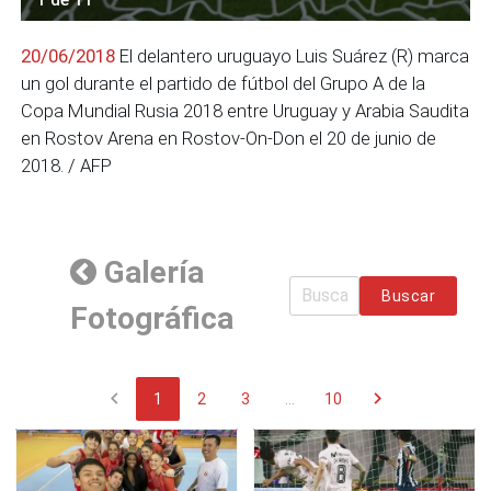
20/06/2018
El delantero uruguayo Luis Suárez (R) marca
un gol durante el partido de fútbol del Grupo A de la
Copa Mundial Rusia 2018 entre Uruguay y Arabia Saudita
en Rostov Arena en Rostov-On-Don el 20 de junio de
2018. / AFP
Galería
Buscar
Fotográfica
chevron_left
chevron_right
1
2
3
...
10