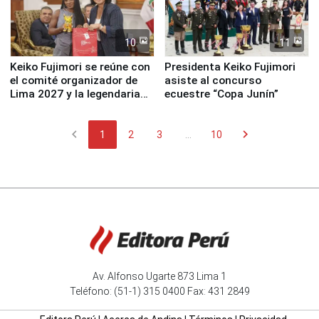
10
11
Keiko Fujimori se reúne con
Presidenta Keiko Fujimori
el comité organizador de
asiste al concurso
Lima 2027 y la legendaria
ecuestre “Copa Junín”
Simone Biles
chevron_left
chevron_right
1
2
3
...
10
Av. Alfonso Ugarte 873 Lima 1
Teléfono: (51-1) 315 0400 Fax: 431 2849