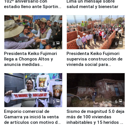
102º aniversario con
Lima un mensaje sobre
estadio lleno ante Sporting
salud mental y bienestar
Cristal
8
6
Presidenta Keiko Fujimori
Presidenta Keiko Fujimori
llega a Chongos Altos y
supervisa construcción de
anuncia medidas
vivienda social para
inmediatas en vivienda,
familias afectadas por
educación, salud y empleo
sismo en Junín
5
6
Emporio comercial de
Sismo de magnitud 5.0 deja
Gamarra ya inició la venta
más de 100 viviendas
de artículos con motivo de
inhabitables y 15 heridos en
la visita del papa León XIV
Junín