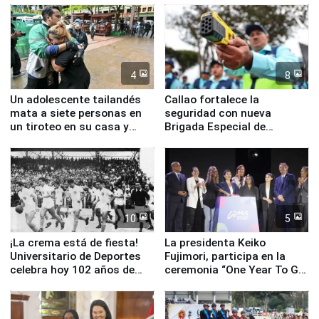
4
8
Un adolescente tailandés
Callao fortalece la
mata a siete personas en
seguridad con nueva
un tiroteo en su casa y
Brigada Especial de
escuela
Turismo y moderno
equipamiento para
Serenazgo
10
5
¡La crema está de fiesta!
La presidenta Keiko
Universitario de Deportes
Fujimori, participa en la
celebra hoy 102 años de
ceremonia “One Year To Go
fundación
de Lima 2027”