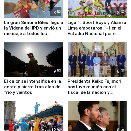
8
12
La gran Simone Biles llegó a
Liga 1: Sport Boys y Alianza
la Videna del IPD y envió un
Lima empataron 1-1 en el
mensaje a todos los
Estadio Nacional por el
deportistas del Perú
Torneo Clausura
9
6
El calor se intensifica en la
Presidenta Keiko Fujimori
costa y sierra tras días de
sostuvo reunión con el
frío y vientos
fiscal de la nación y
ministros de Estado
12
8