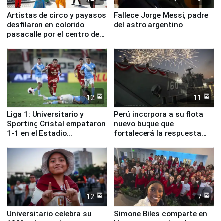
Artistas de circo y payasos
Fallece Jorge Messi, padre
desfilaron en colorido
del astro argentino
pasacalle por el centro de
Lima
12
11
Liga 1: Universitario y
Perú incorpora a su flota
Sporting Cristal empataron
nuevo buque que
1-1 en el Estadio
fortalecerá la respuesta
Monumental
ante el fenómeno El Niño
12
7
Universitario celebra su
Simone Biles comparte en