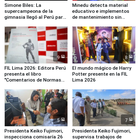
Simone Biles: La
Minedu detecta material
supercampeona de la
educativo e implementos
gimnasia llegó al Perú para
de mantenimiento sin
empezar cuenta regresiva a
distribuir en almacenes de
Panamericanos Lima 2027
la UGEL 2
9
8
FIL Lima 2026: Editora Perú
El mundo mágico de Harry
presenta el libro
Potter presente en la FIL
"Comentarios de Normas
Lima 2026
Legales: Laboral Vl .
Derecho Colectivo"
5
7
Presidenta Keiko Fujimori,
Presidenta Keiko Fujimori,
inspecciona comisaría 26
supervisa trabajos de