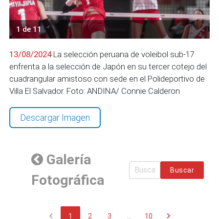
1 de 11
13/08/2024
La selección peruana de voleibol sub-17
enfrenta a la selección de Japón en su tercer cotejo del
cuadrangular amistoso con sede en el Polideportivo de
Villa El Salvador. Foto: ANDINA/ Connie Calderon
Descargar Imagen
Galería
Buscar
Fotográfica
chevron_left
chevron_right
1
2
3
...
10