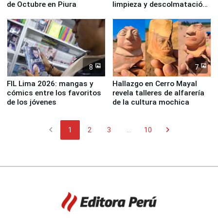
de Octubre en Piura
limpieza y descolmatación
en río Piura
8
7
FIL Lima 2026: mangas y
Hallazgo en Cerro Mayal
cómics entre los favoritos
revela talleres de alfarería
de los jóvenes
de la cultura mochica
chevron_left
chevron_right
1
2
3
...
10