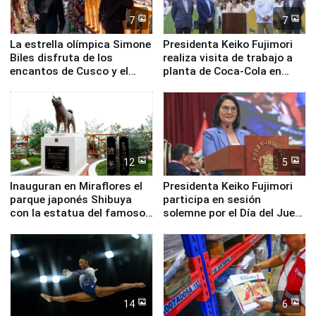
7
7
La estrella olímpica Simone
Presidenta Keiko Fujimori
Biles disfruta de los
realiza visita de trabajo a
encantos de Cusco y el
planta de Coca-Cola en
Valle Sagrado
Pucusana
12
5
Inauguran en Miraflores el
Presidenta Keiko Fujimori
parque japonés Shibuya
participa en sesión
con la estatua del famoso
solemne por el Día del Juez
perro Hachiko
y la Jueza
14
6