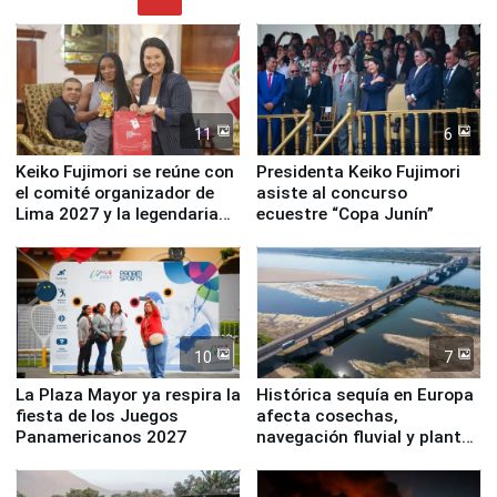
11
6
Keiko Fujimori se reúne con
Presidenta Keiko Fujimori
el comité organizador de
asiste al concurso
Lima 2027 y la legendaria
ecuestre “Copa Junín”
Simone Biles
10
7
La Plaza Mayor ya respira la
Histórica sequía en Europa
fiesta de los Juegos
afecta cosechas,
Panamericanos 2027
navegación fluvial y plantas
nucleares