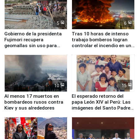
5
6
Gobierno de la presidenta
Tras 10 horas de intenso
Fujimori recupera
trabajo bomberos logran
geomallas sin uso para
controlar el incendio en una
proteger Santa Eulalia ante
planta química de Santiago
Fenómeno El Niño
de Chile
10
15
Al menos 17 muertos en
El esperado retorno del
bombardeos rusos contra
papa León XIV al Perú: Las
Kiev y sus alrededores
imágenes del Santo Padre
en su labor pastoral en
nuestro país