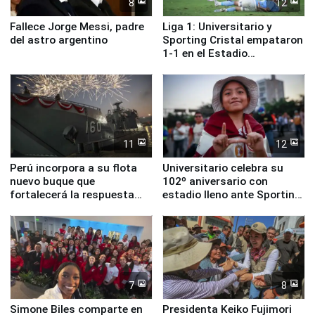
8
12
Fallece Jorge Messi, padre
Liga 1: Universitario y
del astro argentino
Sporting Cristal empataron
1-1 en el Estadio
Monumental
11
12
Perú incorpora a su flota
Universitario celebra su
nuevo buque que
102º aniversario con
fortalecerá la respuesta
estadio lleno ante Sporting
ante el fenómeno El Niño
Cristal
7
8
Simone Biles comparte en
Presidenta Keiko Fujimori