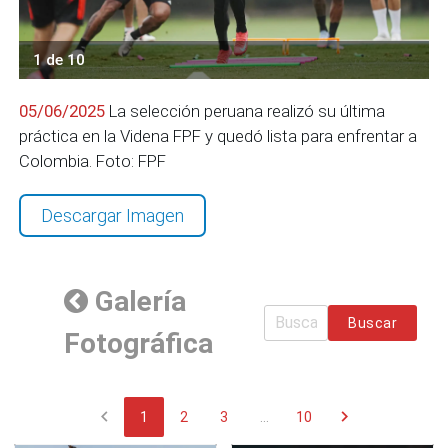
1 de 10
05/06/2025
La selección peruana realizó su última
práctica en la Videna FPF y quedó lista para enfrentar a
Colombia. Foto: FPF
Descargar Imagen
Galería
Buscar
Fotográfica
chevron_left
chevron_right
1
2
3
...
10