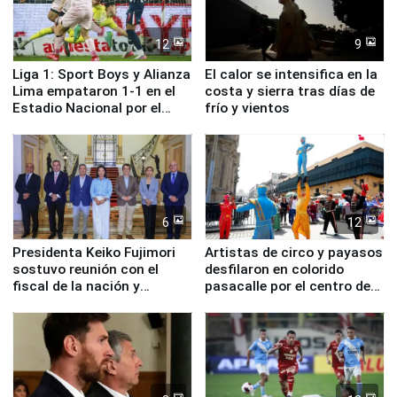
12
9
Liga 1: Sport Boys y Alianza
El calor se intensifica en la
Lima empataron 1-1 en el
costa y sierra tras días de
Estadio Nacional por el
frío y vientos
Torneo Clausura
6
12
Presidenta Keiko Fujimori
Artistas de circo y payasos
sostuvo reunión con el
desfilaron en colorido
fiscal de la nación y
pasacalle por el centro de
ministros de Estado
Lima