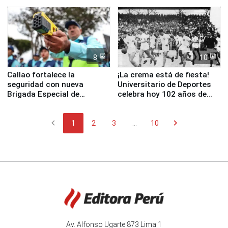
Junín
escuela
8
10
Callao fortalece la
¡La crema está de fiesta!
seguridad con nueva
Universitario de Deportes
Brigada Especial de
celebra hoy 102 años de
Turismo y moderno
fundación
equipamiento para
chevron_left
chevron_right
Serenazgo
1
2
3
...
10
Av. Alfonso Ugarte 873 Lima 1