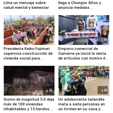
Lima un mensaje sobre
llega a Chongos Altos y
salud mental y bienestar
anuncia medidas
inmediatas en vivienda,
educación, salud y empleo
6
5
Presidenta Keiko Fujimori
Emporio comercial de
supervisa construcción de
Gamarra ya inició la venta
vivienda social para
de artículos con motivo de
familias afectadas por
la visita del papa León XIV
sismo en Junín
6
4
Sismo de magnitud 5.0 deja
Un adolescente tailandés
más de 100 viviendas
mata a siete personas en
inhabitables y 15 heridos en
un tiroteo en su casa y