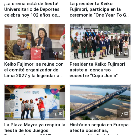
¡La crema está de fiesta!
La presidenta Keiko
Universitario de Deportes
Fujimori, participa en la
celebra hoy 102 años de
ceremonia “One Year To Go
fundación
de Lima 2027”
10
11
Keiko Fujimori se reúne con
Presidenta Keiko Fujimori
el comité organizador de
asiste al concurso
Lima 2027 y la legendaria
ecuestre “Copa Junín”
Simone Biles
10
7
La Plaza Mayor ya respira la
Histórica sequía en Europa
fiesta de los Juegos
afecta cosechas,