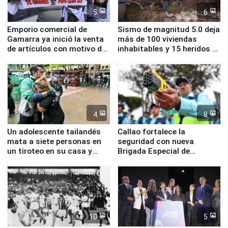
5
6
Emporio comercial de
Sismo de magnitud 5.0 deja
Gamarra ya inició la venta
más de 100 viviendas
de artículos con motivo de
inhabitables y 15 heridos en
la visita del papa León XIV
Junín
4
8
Un adolescente tailandés
Callao fortalece la
mata a siete personas en
seguridad con nueva
un tiroteo en su casa y
Brigada Especial de
escuela
Turismo y moderno
equipamiento para
Serenazgo
10
5