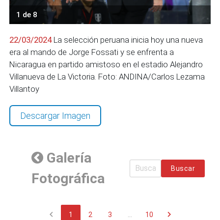
1 de 8
22/03/2024
La selección peruana inicia hoy una nueva
era al mando de Jorge Fossati y se enfrenta a
Nicaragua en partido amistoso en el estadio Alejandro
Villanueva de La Victoria. Foto: ANDINA/Carlos Lezama
Villantoy
Descargar Imagen
Galería
Buscar
Fotográfica
chevron_left
chevron_right
1
2
3
...
10