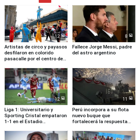
12
8
Artistas de circo y payasos
Fallece Jorge Messi, padre
desfilaron en colorido
del astro argentino
pasacalle por el centro de
Lima
12
11
Liga 1: Universitario y
Perú incorpora a su flota
Sporting Cristal empataron
nuevo buque que
1-1 en el Estadio
fortalecerá la respuesta
Monumental
ante el fenómeno El Niño