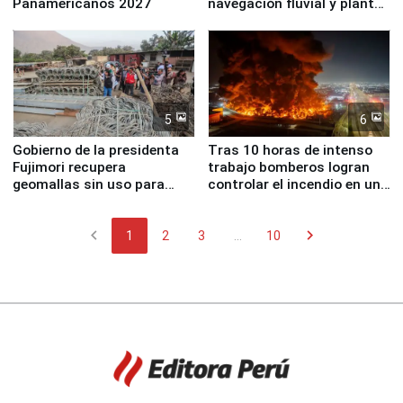
Panamericanos 2027
navegación fluvial y plantas
nucleares
5
6
Gobierno de la presidenta
Tras 10 horas de intenso
Fujimori recupera
trabajo bomberos logran
geomallas sin uso para
controlar el incendio en una
proteger Santa Eulalia ante
planta química de Santiago
Fenómeno El Niño
de Chile
chevron_left
chevron_right
1
2
3
...
10