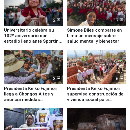
12
7
Universitario celebra su
Simone Biles comparte en
102º aniversario con
Lima un mensaje sobre
estadio lleno ante Sporting
salud mental y bienestar
Cristal
8
6
Presidenta Keiko Fujimori
Presidenta Keiko Fujimori
llega a Chongos Altos y
supervisa construcción de
anuncia medidas
vivienda social para
inmediatas en vivienda,
familias afectadas por
educación, salud y empleo
sismo en Junín