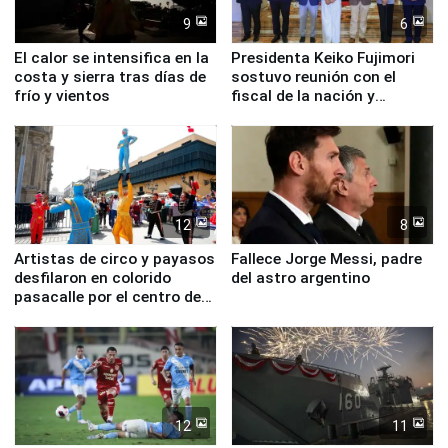
9
6
El calor se intensifica en la
Presidenta Keiko Fujimori
costa y sierra tras días de
sostuvo reunión con el
frío y vientos
fiscal de la nación y
ministros de Estado
12
8
Artistas de circo y payasos
Fallece Jorge Messi, padre
desfilaron en colorido
del astro argentino
pasacalle por el centro de
Lima
12
11