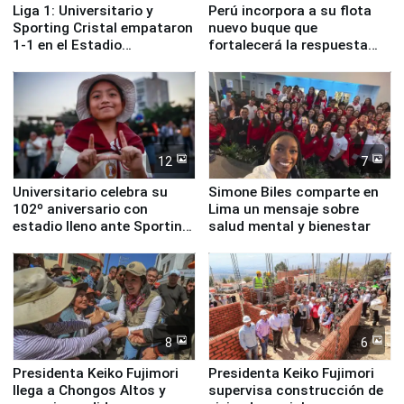
Liga 1: Universitario y
Perú incorpora a su flota
Sporting Cristal empataron
nuevo buque que
1-1 en el Estadio
fortalecerá la respuesta
Monumental
ante el fenómeno El Niño
12
7
Universitario celebra su
Simone Biles comparte en
102º aniversario con
Lima un mensaje sobre
estadio lleno ante Sporting
salud mental y bienestar
Cristal
8
6
Presidenta Keiko Fujimori
Presidenta Keiko Fujimori
llega a Chongos Altos y
supervisa construcción de