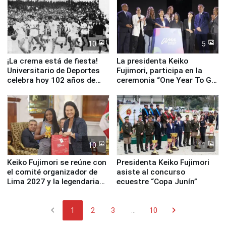
Serenazgo
10
5
¡La crema está de fiesta!
La presidenta Keiko
Universitario de Deportes
Fujimori, participa en la
celebra hoy 102 años de
ceremonia “One Year To Go
fundación
de Lima 2027”
10
11
Keiko Fujimori se reúne con
Presidenta Keiko Fujimori
el comité organizador de
asiste al concurso
Lima 2027 y la legendaria
ecuestre “Copa Junín”
Simone Biles
chevron_left
chevron_right
1
2
3
...
10