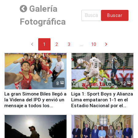
Galería
Buscar
Fotográfica
chevron_left
chevron_right
1
2
3
...
10
8
12
La gran Simone Biles llegó a
Liga 1: Sport Boys y Alianza
la Videna del IPD y envió un
Lima empataron 1-1 en el
mensaje a todos los
Estadio Nacional por el
deportistas del Perú
Torneo Clausura