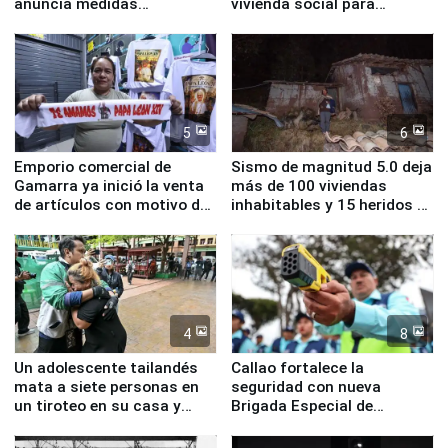
anuncia medidas
vivienda social para
inmediatas en vivienda,
familias afectadas por
educación, salud y empleo
sismo en Junín
5
6
Emporio comercial de
Sismo de magnitud 5.0 deja
Gamarra ya inició la venta
más de 100 viviendas
de artículos con motivo de
inhabitables y 15 heridos en
la visita del papa León XIV
Junín
4
8
Un adolescente tailandés
Callao fortalece la
mata a siete personas en
seguridad con nueva
un tiroteo en su casa y
Brigada Especial de
escuela
Turismo y moderno
equipamiento para