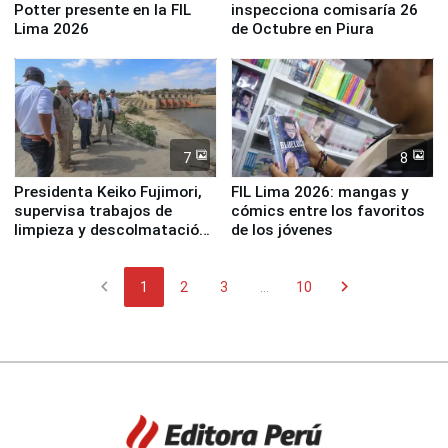
Potter presente en la FIL
inspecciona comisaría 26
Lima 2026
de Octubre en Piura
7
8
Presidenta Keiko Fujimori,
FIL Lima 2026: mangas y
supervisa trabajos de
cómics entre los favoritos
limpieza y descolmatación
de los jóvenes
en río Piura
chevron_left
chevron_right
1
2
3
...
10