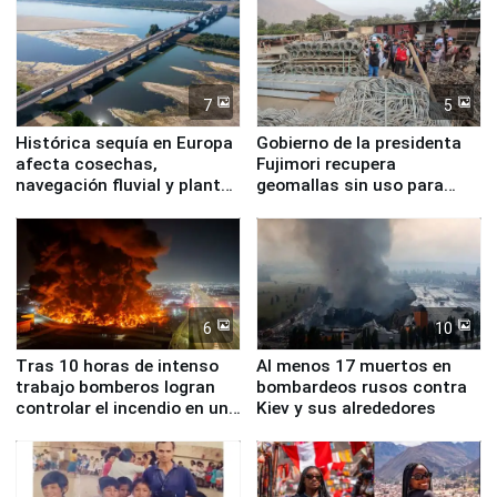
7
5
Histórica sequía en Europa
Gobierno de la presidenta
afecta cosechas,
Fujimori recupera
navegación fluvial y plantas
geomallas sin uso para
nucleares
proteger Santa Eulalia ante
Fenómeno El Niño
6
10
Tras 10 horas de intenso
Al menos 17 muertos en
trabajo bomberos logran
bombardeos rusos contra
controlar el incendio en una
Kiev y sus alrededores
planta química de Santiago
de Chile