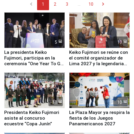
chevron_left
chevron_right
1
2
3
...
10
5
10
La presidenta Keiko
Keiko Fujimori se reúne con
Fujimori, participa en la
el comité organizador de
ceremonia “One Year To Go
Lima 2027 y la legendaria
de Lima 2027”
Simone Biles
11
10
Presidenta Keiko Fujimori
La Plaza Mayor ya respira la
asiste al concurso
fiesta de los Juegos
ecuestre “Copa Junín”
Panamericanos 2027