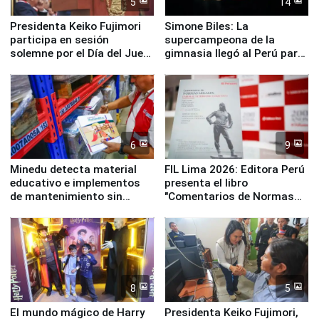
5
14
Presidenta Keiko Fujimori
Simone Biles: La
participa en sesión
supercampeona de la
solemne por el Día del Juez
gimnasia llegó al Perú para
y la Jueza
empezar cuenta regresiva a
Panamericanos Lima 2027
6
9
Minedu detecta material
FIL Lima 2026: Editora Perú
educativo e implementos
presenta el libro
de mantenimiento sin
"Comentarios de Normas
distribuir en almacenes de
Legales: Laboral Vl .
la UGEL 2
Derecho Colectivo"
8
5
El mundo mágico de Harry
Presidenta Keiko Fujimori,