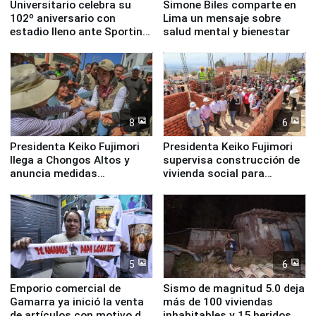
Universitario celebra su
Simone Biles comparte en
102º aniversario con
Lima un mensaje sobre
estadio lleno ante Sporting
salud mental y bienestar
Cristal
8
6
Presidenta Keiko Fujimori
Presidenta Keiko Fujimori
llega a Chongos Altos y
supervisa construcción de
anuncia medidas
vivienda social para
inmediatas en vivienda,
familias afectadas por
educación, salud y empleo
sismo en Junín
5
6
Emporio comercial de
Sismo de magnitud 5.0 deja
Gamarra ya inició la venta
más de 100 viviendas
de artículos con motivo de
inhabitables y 15 heridos en