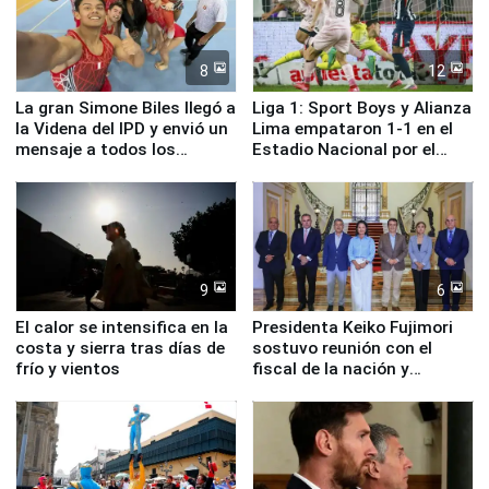
8
12
La gran Simone Biles llegó a
Liga 1: Sport Boys y Alianza
la Videna del IPD y envió un
Lima empataron 1-1 en el
mensaje a todos los
Estadio Nacional por el
deportistas del Perú
Torneo Clausura
9
6
El calor se intensifica en la
Presidenta Keiko Fujimori
costa y sierra tras días de
sostuvo reunión con el
frío y vientos
fiscal de la nación y
ministros de Estado