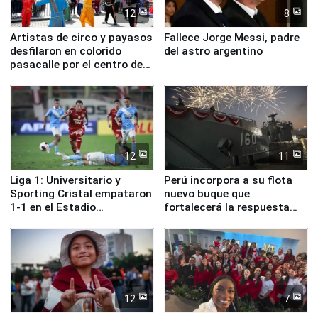
12
8
Artistas de circo y payasos
Fallece Jorge Messi, padre
desfilaron en colorido
del astro argentino
pasacalle por el centro de
Lima
12
11
Liga 1: Universitario y
Perú incorpora a su flota
Sporting Cristal empataron
nuevo buque que
1-1 en el Estadio
fortalecerá la respuesta
Monumental
ante el fenómeno El Niño
12
7