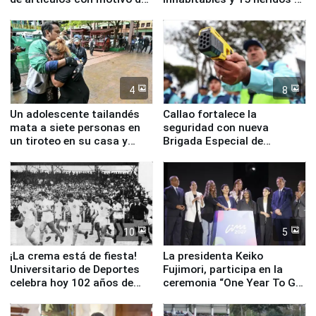
la visita del papa León XIV
Junín
4
8
Un adolescente tailandés
Callao fortalece la
mata a siete personas en
seguridad con nueva
un tiroteo en su casa y
Brigada Especial de
escuela
Turismo y moderno
equipamiento para
Serenazgo
10
5
¡La crema está de fiesta!
La presidenta Keiko
Universitario de Deportes
Fujimori, participa en la
celebra hoy 102 años de
ceremonia “One Year To Go
fundación
de Lima 2027”