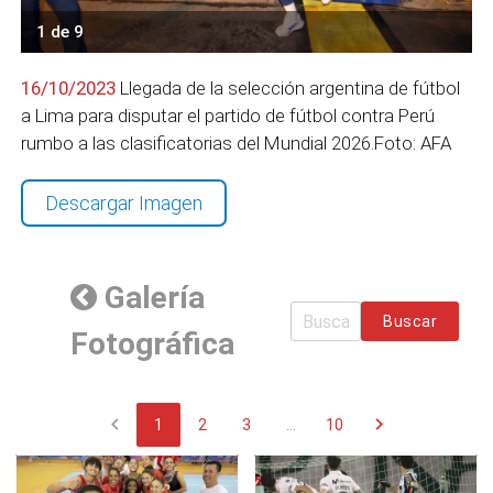
1 de 9
16/10/2023
Llegada de la selección argentina de fútbol
a Lima para disputar el partido de fútbol contra Perú
rumbo a las clasificatorias del Mundial 2026.Foto: AFA
Descargar Imagen
Galería
Buscar
Fotográfica
chevron_left
chevron_right
1
2
3
...
10