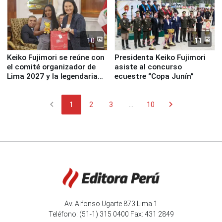
10
11
Keiko Fujimori se reúne con
Presidenta Keiko Fujimori
el comité organizador de
asiste al concurso
Lima 2027 y la legendaria
ecuestre “Copa Junín”
Simone Biles
chevron_left
chevron_right
1
2
3
...
10
Av. Alfonso Ugarte 873 Lima 1
Teléfono: (51-1) 315 0400 Fax: 431 2849