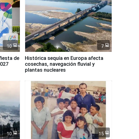
10
7
fiesta de
Histórica sequía en Europa afecta
2027
cosechas, navegación fluvial y
plantas nucleares
10
15