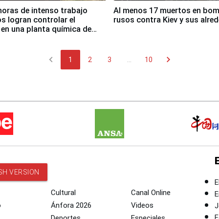
horas de intenso trabajo
Al menos 17 muertos en bo
 logran controlar el
rusos contra Kiev y sus alre
 en una planta química de
 de Chile
chevron_left
chevron_right
1
2
3
...
10
SH VERSION
E
Cultural
Canal Online
E
o
Ánfora 2026
Videos
J
F
Deportes
Especiales