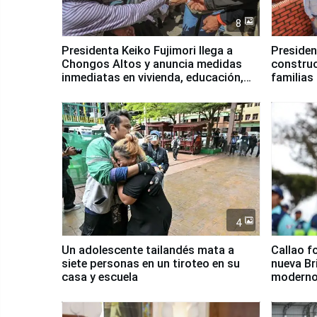
8
Presidenta Keiko Fujimori llega a
Presiden
Chongos Altos y anuncia medidas
construc
inmediatas en vivienda, educación,
familias
salud y empleo
Junín
4
Un adolescente tailandés mata a
Callao f
siete personas en un tiroteo en su
nueva Br
casa y escuela
moderno
Serenaz