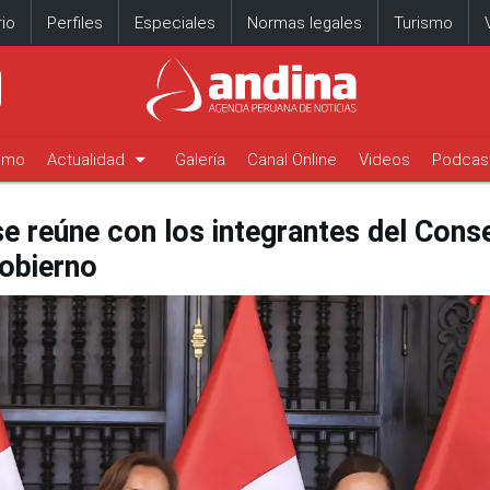
io
Perfiles
Especiales
Normas legales
Turismo
arrow_drop_down
timo
Actualidad
Galería
Canal Online
Videos
Podcas
se reúne con los integrantes del Conse
Gobierno