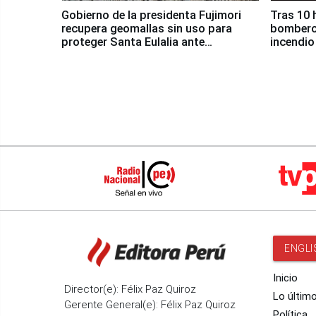
Gobierno de la presidenta Fujimori
Tras 10 
recupera geomallas sin uso para
bomberos
proteger Santa Eulalia ante
incendio
Fenómeno El Niño
Santiago
ENGLI
Inicio
Director(e): Félix Paz Quiroz
Lo últim
Gerente General(e): Félix Paz Quiroz
Política