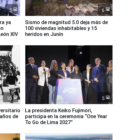
5
6
ra ya
Sismo de magnitud 5.0 deja más de
on
100 viviendas inhabitables y 15
León XIV
heridos en Junín
10
5
ersitario
La presidenta Keiko Fujimori,
 años de
participa en la ceremonia “One Year
To Go de Lima 2027”