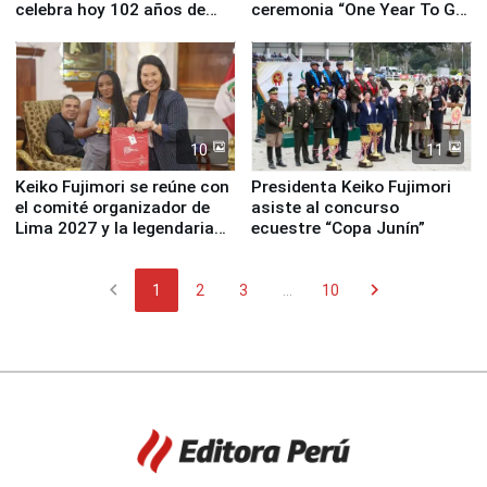
celebra hoy 102 años de
ceremonia “One Year To Go
fundación
de Lima 2027”
10
11
Keiko Fujimori se reúne con
Presidenta Keiko Fujimori
el comité organizador de
asiste al concurso
Lima 2027 y la legendaria
ecuestre “Copa Junín”
Simone Biles
chevron_left
chevron_right
1
2
3
...
10