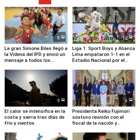
8
12
La gran Simone Biles llegó a
Liga 1: Sport Boys y Alianza
la Videna del IPD y envió un
Lima empataron 1-1 en el
mensaje a todos los
Estadio Nacional por el
deportistas del Perú
Torneo Clausura
9
6
El calor se intensifica en la
Presidenta Keiko Fujimori
costa y sierra tras días de
sostuvo reunión con el
frío y vientos
fiscal de la nación y
ministros de Estado