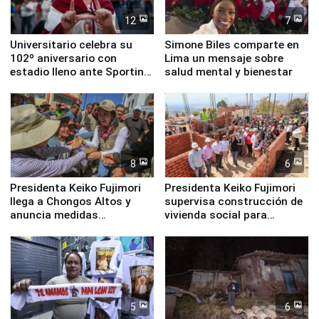
12
7
Universitario celebra su
Simone Biles comparte en
102º aniversario con
Lima un mensaje sobre
estadio lleno ante Sporting
salud mental y bienestar
Cristal
8
6
Presidenta Keiko Fujimori
Presidenta Keiko Fujimori
llega a Chongos Altos y
supervisa construcción de
anuncia medidas
vivienda social para
inmediatas en vivienda,
familias afectadas por
educación, salud y empleo
sismo en Junín
5
6