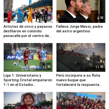
12
8
Artistas de circo y payasos
Fallece Jorge Messi, padre
desfilaron en colorido
del astro argentino
pasacalle por el centro de
Lima
12
11
Liga 1: Universitario y
Perú incorpora a su flota
Sporting Cristal empataron
nuevo buque que
1-1 en el Estadio
fortalecerá la respuesta
Monumental
ante el fenómeno El Niño