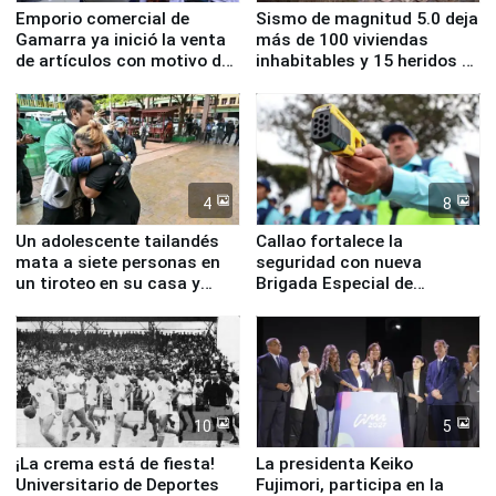
Emporio comercial de
Sismo de magnitud 5.0 deja
Gamarra ya inició la venta
más de 100 viviendas
de artículos con motivo de
inhabitables y 15 heridos en
la visita del papa León XIV
Junín
4
8
Un adolescente tailandés
Callao fortalece la
mata a siete personas en
seguridad con nueva
un tiroteo en su casa y
Brigada Especial de
escuela
Turismo y moderno
equipamiento para
Serenazgo
10
5
¡La crema está de fiesta!
La presidenta Keiko
Universitario de Deportes
Fujimori, participa en la