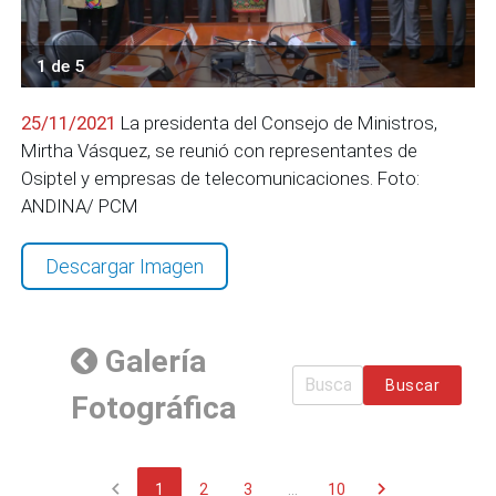
1 de 5
25/11/2021
La presidenta del Consejo de Ministros,
Mirtha Vásquez, se reunió con representantes de
Osiptel y empresas de telecomunicaciones. Foto:
ANDINA/ PCM
Descargar Imagen
Galería
Buscar
Fotográfica
chevron_left
chevron_right
1
2
3
...
10