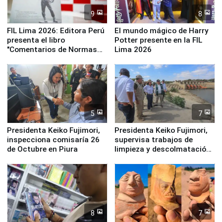
9
8
FIL Lima 2026: Editora Perú
El mundo mágico de Harry
presenta el libro
Potter presente en la FIL
"Comentarios de Normas
Lima 2026
Legales: Laboral Vl .
Derecho Colectivo"
5
7
Presidenta Keiko Fujimori,
Presidenta Keiko Fujimori,
inspecciona comisaría 26
supervisa trabajos de
de Octubre en Piura
limpieza y descolmatación
en río Piura
8
7