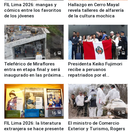
FIL Lima 2026: mangas y
Hallazgo en Cerro Mayal
cómics entre los favoritos
revela talleres de alfarería
de los jóvenes
de la cultura mochica
6
7
Teleférico de Miraflores
Presidenta Keiko Fujimori
entra en etapa final y será
recibe a peruanos
inaugurado en las próximas
repatriados por el
semanas
terremoto en Venezuela
16
5
FIL Lima 2026: la literatura
El ministro de Comercio
extranjera se hace presente
Exterior y Turismo, Rogers