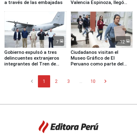
a través de las embajadas
Valencia Espinoza, llegó
esta mañana a la ciudad de
Nasca
7
12
Gobierno expulsó a tres
Ciudadanos visitan el
delincuentes extranjeros
Museo Gráfico de El
integrantes del Tren de
Peruano como parte del
Aragua
programa Museos Abiertos
chevron_left
chevron_right
1
2
3
...
10