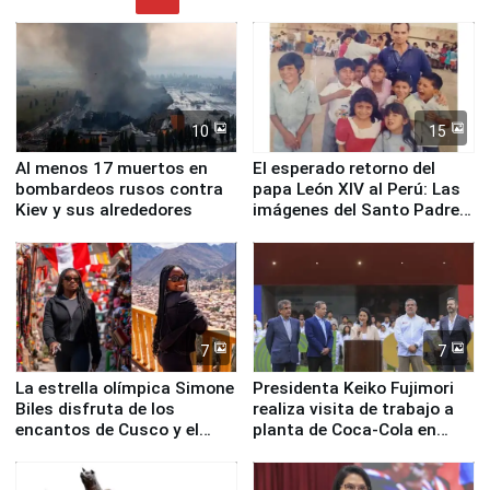
10
15
Al menos 17 muertos en
El esperado retorno del
bombardeos rusos contra
papa León XIV al Perú: Las
Kiev y sus alrededores
imágenes del Santo Padre
en su labor pastoral en
nuestro país
7
7
La estrella olímpica Simone
Presidenta Keiko Fujimori
Biles disfruta de los
realiza visita de trabajo a
encantos de Cusco y el
planta de Coca-Cola en
Valle Sagrado
Pucusana