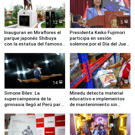
12
5
Inauguran en Miraflores el
Presidenta Keiko Fujimori
parque japonés Shibuya
participa en sesión
con la estatua del famoso
solemne por el Día del Juez
perro Hachiko
y la Jueza
14
6
Simone Biles: La
Minedu detecta material
supercampeona de la
educativo e implementos
gimnasia llegó al Perú para
de mantenimiento sin
empezar cuenta regresiva a
distribuir en almacenes de
Panamericanos Lima 2027
la UGEL 2