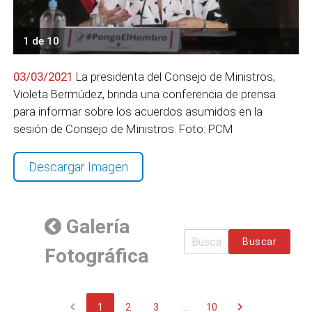
1 de 10
03/03/2021
La presidenta del Consejo de Ministros,
Violeta Bermúdez, brinda una conferencia de prensa
para informar sobre los acuerdos asumidos en la
sesión de Consejo de Ministros. Foto: PCM
Descargar Imagen
Galería
Buscar
Fotográfica
chevron_left
chevron_right
1
2
3
...
10