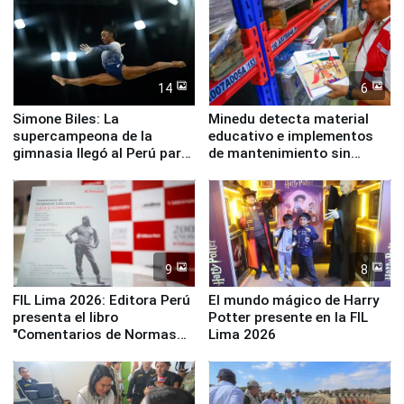
14
6
Simone Biles: La
Minedu detecta material
supercampeona de la
educativo e implementos
gimnasia llegó al Perú para
de mantenimiento sin
empezar cuenta regresiva a
distribuir en almacenes de
Panamericanos Lima 2027
la UGEL 2
9
8
FIL Lima 2026: Editora Perú
El mundo mágico de Harry
presenta el libro
Potter presente en la FIL
"Comentarios de Normas
Lima 2026
Legales: Laboral Vl .
Derecho Colectivo"