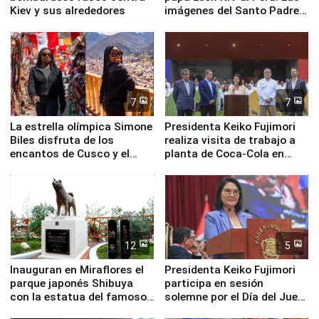
Kiev y sus alrededores
imágenes del Santo Padre
en su labor pastoral en
nuestro país
7
7
La estrella olímpica Simone
Presidenta Keiko Fujimori
Biles disfruta de los
realiza visita de trabajo a
encantos de Cusco y el
planta de Coca-Cola en
Valle Sagrado
Pucusana
12
5
Inauguran en Miraflores el
Presidenta Keiko Fujimori
parque japonés Shibuya
participa en sesión
con la estatua del famoso
solemne por el Día del Juez
perro Hachiko
y la Jueza