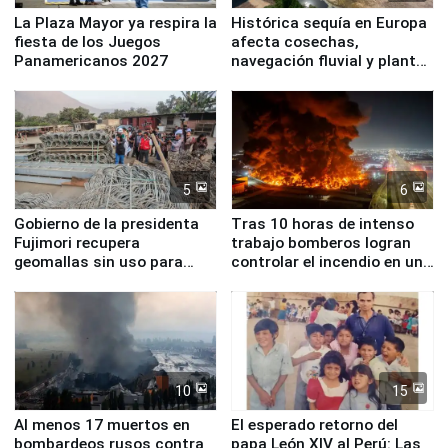
La Plaza Mayor ya respira la
Histórica sequía en Europa
fiesta de los Juegos
afecta cosechas,
Panamericanos 2027
navegación fluvial y plantas
nucleares
5
6
Gobierno de la presidenta
Tras 10 horas de intenso
Fujimori recupera
trabajo bomberos logran
geomallas sin uso para
controlar el incendio en una
proteger Santa Eulalia ante
planta química de Santiago
Fenómeno El Niño
de Chile
10
15
Al menos 17 muertos en
El esperado retorno del
bombardeos rusos contra
papa León XIV al Perú: Las