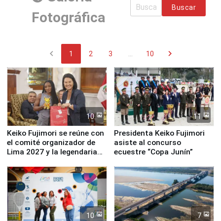
Buscar
Fotográfica
chevron_left
chevron_right
1
2
3
...
10
10
11
Keiko Fujimori se reúne con
Presidenta Keiko Fujimori
el comité organizador de
asiste al concurso
Lima 2027 y la legendaria
ecuestre “Copa Junín”
Simone Biles
10
7