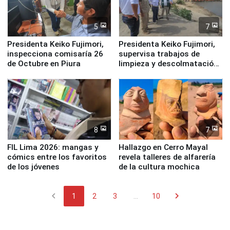
5
7
Presidenta Keiko Fujimori,
Presidenta Keiko Fujimori,
inspecciona comisaría 26
supervisa trabajos de
de Octubre en Piura
limpieza y descolmatación
en río Piura
8
7
FIL Lima 2026: mangas y
Hallazgo en Cerro Mayal
cómics entre los favoritos
revela talleres de alfarería
de los jóvenes
de la cultura mochica
chevron_left
chevron_right
1
2
3
...
10