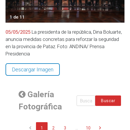
1 de 11
05/05/2025
La presidenta de la república, Dina Boluarte,
anuncia medidas concretas para reforzar la seguridad
en la provincia de Pataz. Foto: ANDINA/ Prensa
Presidencia
Descargar Imagen
Galería
Buscar
Fotográfica
chevron_left
chevron_right
1
2
3
...
10