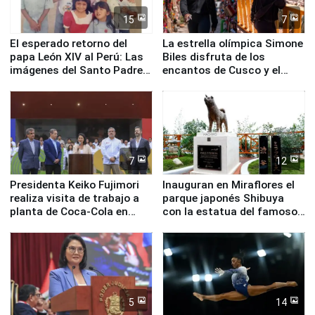
15
7
El esperado retorno del
La estrella olímpica Simone
papa León XIV al Perú: Las
Biles disfruta de los
imágenes del Santo Padre
encantos de Cusco y el
en su labor pastoral en
Valle Sagrado
nuestro país
7
12
Presidenta Keiko Fujimori
Inauguran en Miraflores el
realiza visita de trabajo a
parque japonés Shibuya
planta de Coca-Cola en
con la estatua del famoso
Pucusana
perro Hachiko
5
14