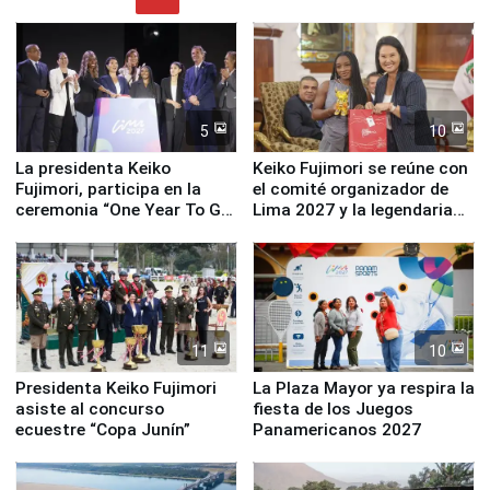
5
10
La presidenta Keiko
Keiko Fujimori se reúne con
Fujimori, participa en la
el comité organizador de
ceremonia “One Year To Go
Lima 2027 y la legendaria
de Lima 2027”
Simone Biles
11
10
Presidenta Keiko Fujimori
La Plaza Mayor ya respira la
asiste al concurso
fiesta de los Juegos
ecuestre “Copa Junín”
Panamericanos 2027