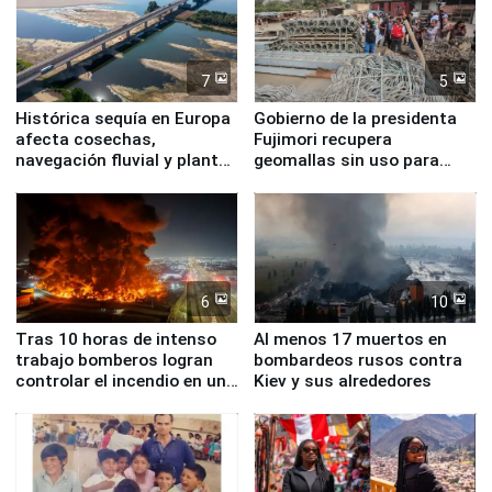
7
5
Histórica sequía en Europa
Gobierno de la presidenta
afecta cosechas,
Fujimori recupera
navegación fluvial y plantas
geomallas sin uso para
nucleares
proteger Santa Eulalia ante
Fenómeno El Niño
6
10
Tras 10 horas de intenso
Al menos 17 muertos en
trabajo bomberos logran
bombardeos rusos contra
controlar el incendio en una
Kiev y sus alrededores
planta química de Santiago
de Chile