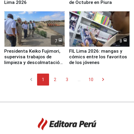
Lima 2026
de Octubre en Piura
7
8
Presidenta Keiko Fujimori,
FIL Lima 2026: mangas y
supervisa trabajos de
cómics entre los favoritos
limpieza y descolmatación
de los jóvenes
en río Piura
chevron_left
chevron_right
1
2
3
...
10