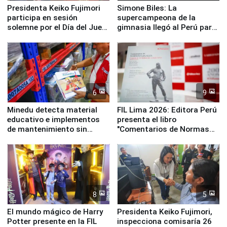
Presidenta Keiko Fujimori
Simone Biles: La
participa en sesión
supercampeona de la
solemne por el Día del Juez
gimnasia llegó al Perú para
y la Jueza
empezar cuenta regresiva a
Panamericanos Lima 2027
6
9
Minedu detecta material
FIL Lima 2026: Editora Perú
educativo e implementos
presenta el libro
de mantenimiento sin
"Comentarios de Normas
distribuir en almacenes de
Legales: Laboral Vl .
la UGEL 2
Derecho Colectivo"
8
5
El mundo mágico de Harry
Presidenta Keiko Fujimori,
Potter presente en la FIL
inspecciona comisaría 26