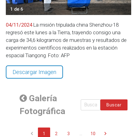
1 de 6
04/11/2024
La misión tripulada china Shenzhou-18
regresó este lunes a la Tierra, trayendo consigo una
carga de 34,6 kilogramos de muestras y resultados de
experimentos científicos realizados en la estación
espacial Tiangong. Foto: AFP
Descargar Imagen
Galería
Buscar
Fotográfica
chevron_left
chevron_right
1
2
3
...
10