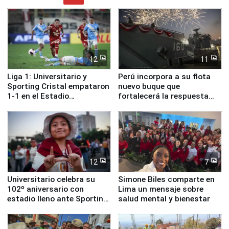
12
11
Liga 1: Universitario y
Perú incorpora a su flota
Sporting Cristal empataron
nuevo buque que
1-1 en el Estadio
fortalecerá la respuesta
Monumental
ante el fenómeno El Niño
12
7
Universitario celebra su
Simone Biles comparte en
102º aniversario con
Lima un mensaje sobre
estadio lleno ante Sporting
salud mental y bienestar
Cristal