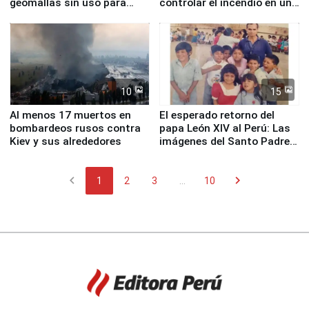
geomallas sin uso para
controlar el incendio en una
proteger Santa Eulalia ante
planta química de Santiago
Fenómeno El Niño
de Chile
10
15
Al menos 17 muertos en
El esperado retorno del
bombardeos rusos contra
papa León XIV al Perú: Las
Kiev y sus alrededores
imágenes del Santo Padre
en su labor pastoral en
nuestro país
chevron_left
chevron_right
1
2
3
...
10