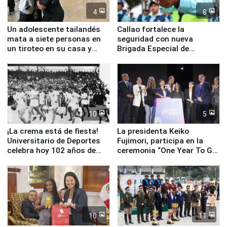
4
8
Un adolescente tailandés
Callao fortalece la
mata a siete personas en
seguridad con nueva
un tiroteo en su casa y
Brigada Especial de
escuela
Turismo y moderno
equipamiento para
Serenazgo
10
5
¡La crema está de fiesta!
La presidenta Keiko
Universitario de Deportes
Fujimori, participa en la
celebra hoy 102 años de
ceremonia “One Year To Go
fundación
de Lima 2027”
10
11