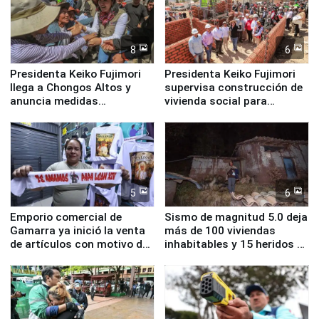
8
6
Presidenta Keiko Fujimori
Presidenta Keiko Fujimori
llega a Chongos Altos y
supervisa construcción de
anuncia medidas
vivienda social para
inmediatas en vivienda,
familias afectadas por
educación, salud y empleo
sismo en Junín
5
6
Emporio comercial de
Sismo de magnitud 5.0 deja
Gamarra ya inició la venta
más de 100 viviendas
de artículos con motivo de
inhabitables y 15 heridos en
la visita del papa León XIV
Junín