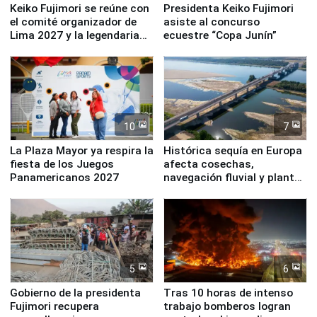
Keiko Fujimori se reúne con
Presidenta Keiko Fujimori
el comité organizador de
asiste al concurso
Lima 2027 y la legendaria
ecuestre “Copa Junín”
Simone Biles
10
7
La Plaza Mayor ya respira la
Histórica sequía en Europa
fiesta de los Juegos
afecta cosechas,
Panamericanos 2027
navegación fluvial y plantas
nucleares
5
6
Gobierno de la presidenta
Tras 10 horas de intenso
Fujimori recupera
trabajo bomberos logran