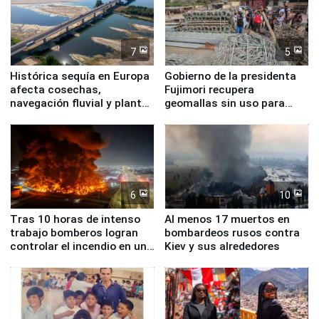
7
5
Histórica sequía en Europa
Gobierno de la presidenta
afecta cosechas,
Fujimori recupera
navegación fluvial y plantas
geomallas sin uso para
nucleares
proteger Santa Eulalia ante
Fenómeno El Niño
6
10
Tras 10 horas de intenso
Al menos 17 muertos en
trabajo bomberos logran
bombardeos rusos contra
controlar el incendio en una
Kiev y sus alrededores
planta química de Santiago
de Chile