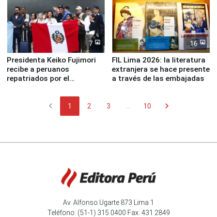
7
16
Presidenta Keiko Fujimori
FIL Lima 2026: la literatura
recibe a peruanos
extranjera se hace presente
repatriados por el
a través de las embajadas
terremoto en Venezuela
chevron_left
chevron_right
1
2
3
...
10
Av. Alfonso Ugarte 873 Lima 1
Teléfono: (51-1) 315 0400 Fax: 431 2849