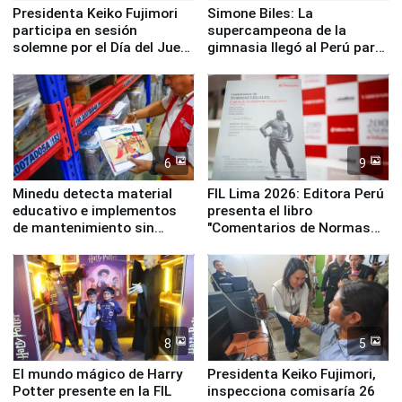
Presidenta Keiko Fujimori
Simone Biles: La
participa en sesión
supercampeona de la
solemne por el Día del Juez
gimnasia llegó al Perú para
y la Jueza
empezar cuenta regresiva a
Panamericanos Lima 2027
6
9
Minedu detecta material
FIL Lima 2026: Editora Perú
educativo e implementos
presenta el libro
de mantenimiento sin
"Comentarios de Normas
distribuir en almacenes de
Legales: Laboral Vl .
la UGEL 2
Derecho Colectivo"
8
5
El mundo mágico de Harry
Presidenta Keiko Fujimori,
Potter presente en la FIL
inspecciona comisaría 26