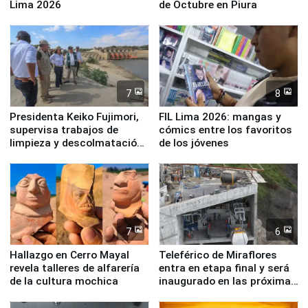
Lima 2026
de Octubre en Piura
7
8
Presidenta Keiko Fujimori,
FIL Lima 2026: mangas y
supervisa trabajos de
cómics entre los favoritos
limpieza y descolmatación
de los jóvenes
en río Piura
7
6
Hallazgo en Cerro Mayal
Teleférico de Miraflores
revela talleres de alfarería
entra en etapa final y será
de la cultura mochica
inaugurado en las próximas
semanas