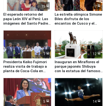
15
7
El esperado retorno del
La estrella olímpica Simone
papa León XIV al Perú: Las
Biles disfruta de los
imágenes del Santo Padre
encantos de Cusco y el
en su labor pastoral en
Valle Sagrado
nuestro país
7
12
Presidenta Keiko Fujimori
Inauguran en Miraflores el
realiza visita de trabajo a
parque japonés Shibuya
planta de Coca-Cola en
con la estatua del famoso
Pucusana
perro Hachiko
5
14