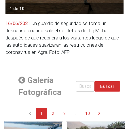
1 de 10
16/06/2021
Un guardia de seguridad se toma un
descanso cuando sale el sol detrás del Taj Mahal
después de que reabriera a los visitantes luego de que
las autoridades suavizaran las restricciones del
coronavirus en Agra. Foto: AFP
Galería
Buscar
Fotográfica
chevron_left
chevron_right
1
2
3
...
10