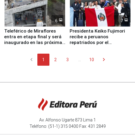
6
7
Teleférico de Miraflores
Presidenta Keiko Fujimori
entra en etapa final y será
recibe a peruanos
inaugurado en las próximas
repatriados por el
semanas
terremoto en Venezuela
chevron_left
chevron_right
1
2
3
...
10
Av. Alfonso Ugarte 873 Lima 1
Teléfono: (51-1) 315 0400 Fax: 431 2849