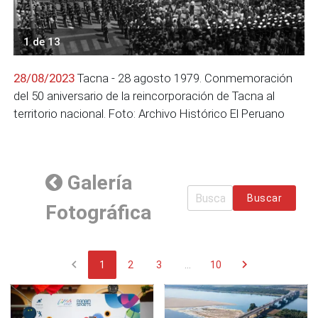
1 de 13
28/08/2023
Tacna - 28 agosto 1979. Conmemoración
del 50 aniversario de la reincorporación de Tacna al
territorio nacional. Foto: Archivo Histórico El Peruano
Galería
Buscar
Fotográfica
chevron_left
chevron_right
1
2
3
...
10