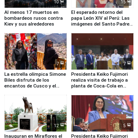
10
15
Al menos 17 muertos en
El esperado retorno del
bombardeos rusos contra
papa León XIV al Perú: Las
Kiev y sus alrededores
imágenes del Santo Padre
en su labor pastoral en
nuestro país
7
7
La estrella olímpica Simone
Presidenta Keiko Fujimori
Biles disfruta de los
realiza visita de trabajo a
encantos de Cusco y el
planta de Coca-Cola en
Valle Sagrado
Pucusana
12
5
Inauguran en Miraflores el
Presidenta Keiko Fujimori