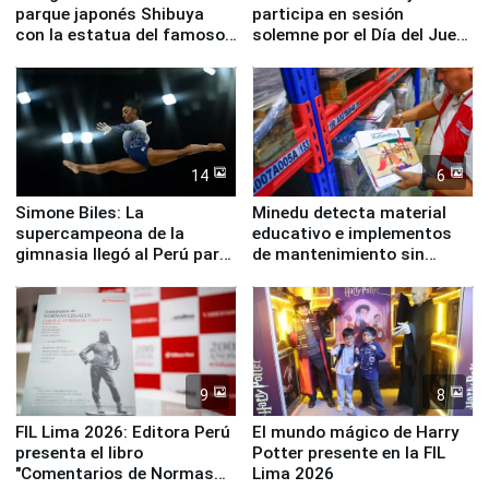
parque japonés Shibuya
participa en sesión
con la estatua del famoso
solemne por el Día del Juez
perro Hachiko
y la Jueza
14
6
Simone Biles: La
Minedu detecta material
supercampeona de la
educativo e implementos
gimnasia llegó al Perú para
de mantenimiento sin
empezar cuenta regresiva a
distribuir en almacenes de
Panamericanos Lima 2027
la UGEL 2
9
8
FIL Lima 2026: Editora Perú
El mundo mágico de Harry
presenta el libro
Potter presente en la FIL
"Comentarios de Normas
Lima 2026