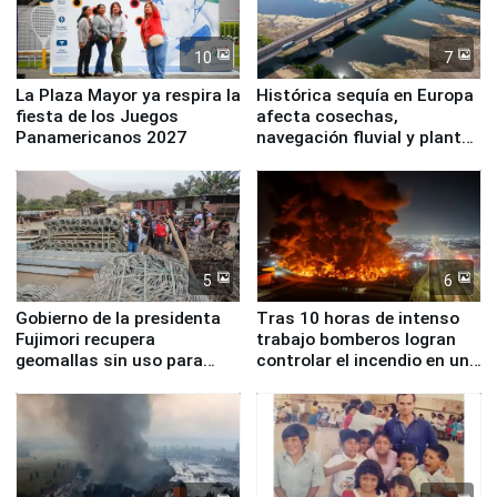
10
7
La Plaza Mayor ya respira la
Histórica sequía en Europa
fiesta de los Juegos
afecta cosechas,
Panamericanos 2027
navegación fluvial y plantas
nucleares
5
6
Gobierno de la presidenta
Tras 10 horas de intenso
Fujimori recupera
trabajo bomberos logran
geomallas sin uso para
controlar el incendio en una
proteger Santa Eulalia ante
planta química de Santiago
Fenómeno El Niño
de Chile