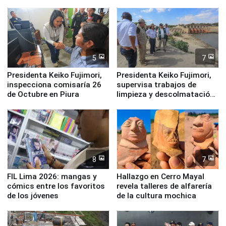
Legales: Laboral Vl .
Derecho Colectivo"
5
7
Presidenta Keiko Fujimori,
Presidenta Keiko Fujimori,
inspecciona comisaría 26
supervisa trabajos de
de Octubre en Piura
limpieza y descolmatación
en río Piura
8
7
FIL Lima 2026: mangas y
Hallazgo en Cerro Mayal
cómics entre los favoritos
revela talleres de alfarería
de los jóvenes
de la cultura mochica