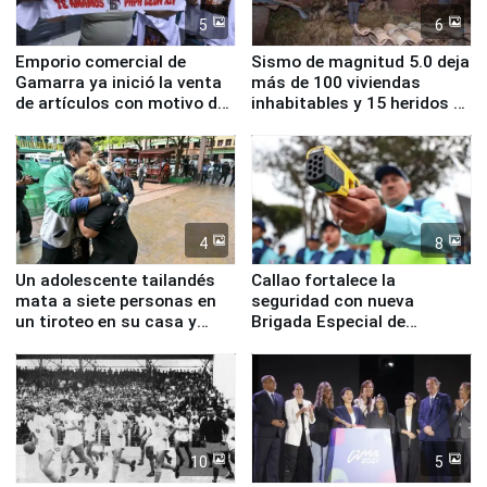
5
6
Emporio comercial de
Sismo de magnitud 5.0 deja
Gamarra ya inició la venta
más de 100 viviendas
de artículos con motivo de
inhabitables y 15 heridos en
la visita del papa León XIV
Junín
4
8
Un adolescente tailandés
Callao fortalece la
mata a siete personas en
seguridad con nueva
un tiroteo en su casa y
Brigada Especial de
escuela
Turismo y moderno
equipamiento para
Serenazgo
10
5