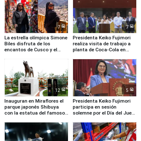
7
7
La estrella olímpica Simone
Presidenta Keiko Fujimori
Biles disfruta de los
realiza visita de trabajo a
encantos de Cusco y el
planta de Coca-Cola en
Valle Sagrado
Pucusana
12
5
Inauguran en Miraflores el
Presidenta Keiko Fujimori
parque japonés Shibuya
participa en sesión
con la estatua del famoso
solemne por el Día del Juez
perro Hachiko
y la Jueza