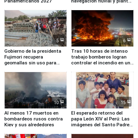
Panamericanos 2027
navegación fluvial y plantas
nucleares
5
6
Gobierno de la presidenta
Tras 10 horas de intenso
Fujimori recupera
trabajo bomberos logran
geomallas sin uso para
controlar el incendio en una
proteger Santa Eulalia ante
planta química de Santiago
Fenómeno El Niño
de Chile
10
15
Al menos 17 muertos en
El esperado retorno del
bombardeos rusos contra
papa León XIV al Perú: Las
Kiev y sus alrededores
imágenes del Santo Padre
en su labor pastoral en
nuestro país