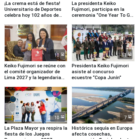
¡La crema está de fiesta!
La presidenta Keiko
Universitario de Deportes
Fujimori, participa en la
celebra hoy 102 años de
ceremonia “One Year To Go
fundación
de Lima 2027”
10
11
Keiko Fujimori se reúne con
Presidenta Keiko Fujimori
el comité organizador de
asiste al concurso
Lima 2027 y la legendaria
ecuestre “Copa Junín”
Simone Biles
10
7
La Plaza Mayor ya respira la
Histórica sequía en Europa
fiesta de los Juegos
afecta cosechas,