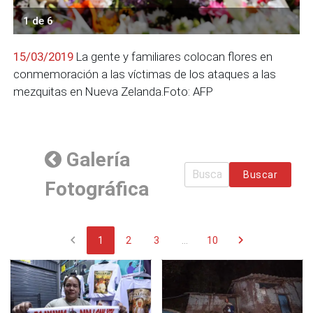
1 de 6
15/03/2019
La gente y familiares colocan flores en
conmemoración a las víctimas de los ataques a las
mezquitas en Nueva Zelanda.Foto: AFP
Galería
Buscar
Fotográfica
chevron_left
chevron_right
1
2
3
...
10