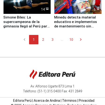
14
6
Simone Biles: La
Minedu detecta material
supercampeona de la
educativo e implementos
gimnasia llegó al Perú para
de mantenimiento sin
empezar cuenta regresiva a
distribuir en almacenes de
Panamericanos Lima 2027
la UGEL 2
chevron_left
chevron_right
1
2
3
...
10
Av. Alfonso Ugarte 873 Lima 1
Teléfono: (51-1) 315 0400 Fax: 431 2849
Editora Perú
|
Acerca de Andina
|
Términos
|
Privacidad