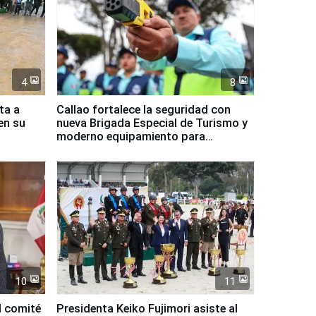
4
8
ta a
Callao fortalece la seguridad con
en su
nueva Brigada Especial de Turismo y
moderno equipamiento para
Serenazgo
10
11
l comité
Presidenta Keiko Fujimori asiste al