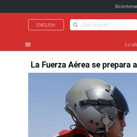
Bicentenar
ENGLISH
menu
Lo úl
La Fuerza Aérea se prepara a