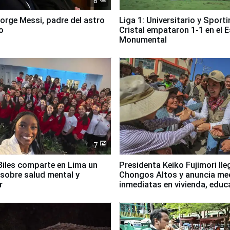
8
Jorge Messi, padre del astro
Liga 1: Universitario y Sport
o
Cristal empataron 1-1 en el 
Monumental
7
iles comparte en Lima un
Presidenta Keiko Fujimori lle
sobre salud mental y
Chongos Altos y anuncia me
r
inmediatas en vivienda, educ
salud y empleo