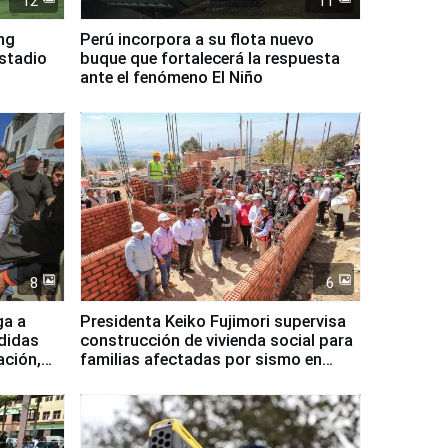
12
11
ing
Perú incorpora a su flota nuevo
Estadio
buque que fortalecerá la respuesta
ante el fenómeno El Niño
8
6
ga a
Presidenta Keiko Fujimori supervisa
didas
construcción de vivienda social para
ación,
familias afectadas por sismo en
Junín