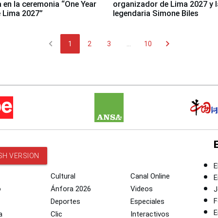
a en la ceremonia “One Year
organizador de Lima 2027 y l
 Lima 2027”
legendaria Simone Biles
chevron_left
chevron_right
1
2
3
...
10
SH VERSION
E
Cultural
Canal Online
E
o
Ánfora 2026
Videos
J
F
Deportes
Especiales
E
a
Clic
Interactivos