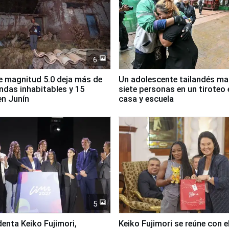
6
 magnitud 5.0 deja más de
Un adolescente tailandés ma
endas inhabitables y 15
siete personas en un tiroteo 
en Junín
casa y escuela
5
denta Keiko Fujimori,
Keiko Fujimori se reúne con e