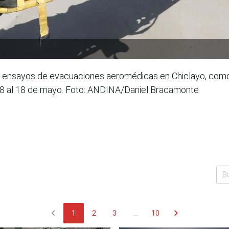
ó ensayos de evacuaciones aeromédicas en Chiclayo, como
el 8 al 18 de mayo. Foto: ANDINA/Daniel Bracamonte
chevron_left
chevron_right
1
2
3
...
10