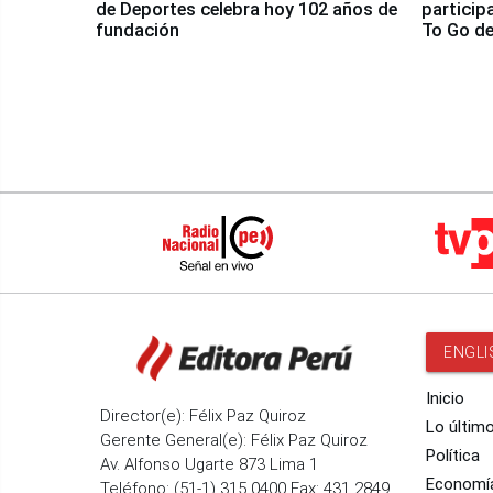
de Deportes celebra hoy 102 años de
particip
fundación
To Go de
ENGLI
Inicio
Director(e): Félix Paz Quiroz
Lo últim
Gerente General(e): Félix Paz Quiroz
Política
Av. Alfonso Ugarte 873 Lima 1
Economí
Teléfono: (51-1) 315 0400 Fax: 431 2849