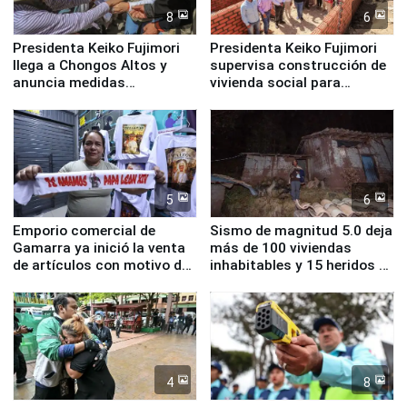
8
6
Presidenta Keiko Fujimori
Presidenta Keiko Fujimori
llega a Chongos Altos y
supervisa construcción de
anuncia medidas
vivienda social para
inmediatas en vivienda,
familias afectadas por
educación, salud y empleo
sismo en Junín
5
6
Emporio comercial de
Sismo de magnitud 5.0 deja
Gamarra ya inició la venta
más de 100 viviendas
de artículos con motivo de
inhabitables y 15 heridos en
la visita del papa León XIV
Junín
4
8