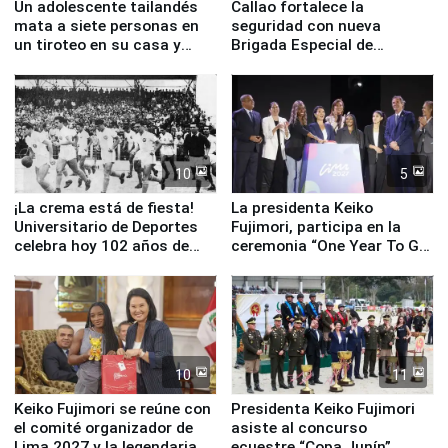
Un adolescente tailandés
Callao fortalece la
mata a siete personas en
seguridad con nueva
un tiroteo en su casa y
Brigada Especial de
escuela
Turismo y moderno
equipamiento para
Serenazgo
10
5
¡La crema está de fiesta!
La presidenta Keiko
Universitario de Deportes
Fujimori, participa en la
celebra hoy 102 años de
ceremonia “One Year To Go
fundación
de Lima 2027”
10
11
Keiko Fujimori se reúne con
Presidenta Keiko Fujimori
el comité organizador de
asiste al concurso
Lima 2027 y la legendaria
ecuestre “Copa Junín”