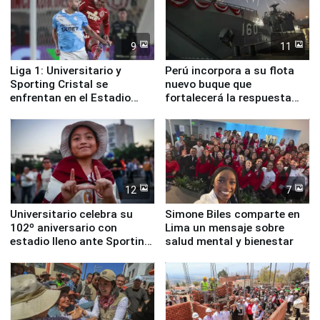
9
11
Liga 1: Universitario y
Perú incorpora a su flota
Sporting Cristal se
nuevo buque que
enfrentan en el Estadio
fortalecerá la respuesta
Monumental
ante el fenómeno El Niño
12
7
Universitario celebra su
Simone Biles comparte en
102º aniversario con
Lima un mensaje sobre
estadio lleno ante Sporting
salud mental y bienestar
Cristal