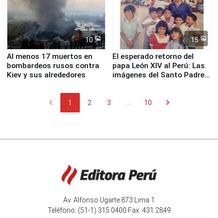
10
15
Al menos 17 muertos en
El esperado retorno del
bombardeos rusos contra
papa León XIV al Perú: Las
Kiev y sus alrededores
imágenes del Santo Padre
en su labor pastoral en
nuestro país
chevron_left
chevron_right
1
2
3
...
10
Av. Alfonso Ugarte 873 Lima 1
Teléfono: (51-1) 315 0400 Fax: 431 2849