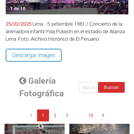
1 de 10
25/02/2025
Lima - 5 setiembre 1981 / Concierto de la
animadora infantil Yola Polastri en el estadio de Alianza
Lima. Foto: Archivo Histórico de El Peruano
Descargar Imagen
Galería
Buscar
Fotográfica
chevron_left
chevron_right
1
2
3
...
10