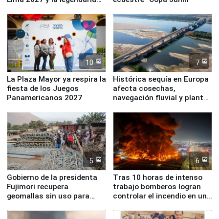
Simone Biles
10
7
La Plaza Mayor ya respira la
Histórica sequía en Europa
fiesta de los Juegos
afecta cosechas,
Panamericanos 2027
navegación fluvial y plantas
nucleares
5
6
Gobierno de la presidenta
Tras 10 horas de intenso
Fujimori recupera
trabajo bomberos logran
geomallas sin uso para
controlar el incendio en una
proteger Santa Eulalia ante
planta química de Santiago
Fenómeno El Niño
de Chile