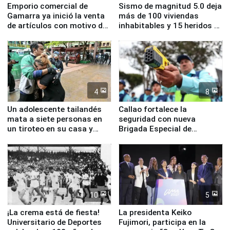
Emporio comercial de
Sismo de magnitud 5.0 deja
Gamarra ya inició la venta
más de 100 viviendas
de artículos con motivo de
inhabitables y 15 heridos en
la visita del papa León XIV
Junín
4
8
Un adolescente tailandés
Callao fortalece la
mata a siete personas en
seguridad con nueva
un tiroteo en su casa y
Brigada Especial de
escuela
Turismo y moderno
equipamiento para
Serenazgo
10
5
¡La crema está de fiesta!
La presidenta Keiko
Universitario de Deportes
Fujimori, participa en la