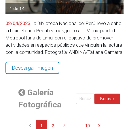
1 de 14
02/04/2023
La Biblioteca Nacional del Perú llevó a cabo
la bicicleteada PedaLeamos, junto a la Municipalidad
Metropolitana de Lima, con el objetivo de promover
actividades en espacios públicos que vinculen la lectura
con la comunidad. Fotografía: ANDINA/Tatiana Gamarra
Descargar Imagen
Galería
Buscar
Fotográfica
chevron_left
chevron_right
1
2
3
...
10