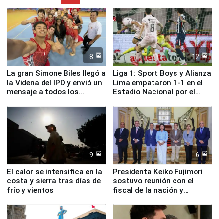
8
12
La gran Simone Biles llegó a
Liga 1: Sport Boys y Alianza
la Videna del IPD y envió un
Lima empataron 1-1 en el
mensaje a todos los
Estadio Nacional por el
deportistas del Perú
Torneo Clausura
9
6
El calor se intensifica en la
Presidenta Keiko Fujimori
costa y sierra tras días de
sostuvo reunión con el
frío y vientos
fiscal de la nación y
ministros de Estado