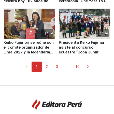
celebra hoy 102 años de
ceremonia “One Year To Go
fundación
de Lima 2027”
10
11
Keiko Fujimori se reúne con
Presidenta Keiko Fujimori
el comité organizador de
asiste al concurso
Lima 2027 y la legendaria
ecuestre “Copa Junín”
Simone Biles
chevron_left
chevron_right
1
2
3
...
10