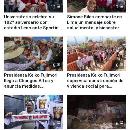
12
7
Universitario celebra su
Simone Biles comparte en
102º aniversario con
Lima un mensaje sobre
estadio lleno ante Sporting
salud mental y bienestar
Cristal
8
6
Presidenta Keiko Fujimori
Presidenta Keiko Fujimori
llega a Chongos Altos y
supervisa construcción de
anuncia medidas
vivienda social para
inmediatas en vivienda,
familias afectadas por
educación, salud y empleo
sismo en Junín
5
6