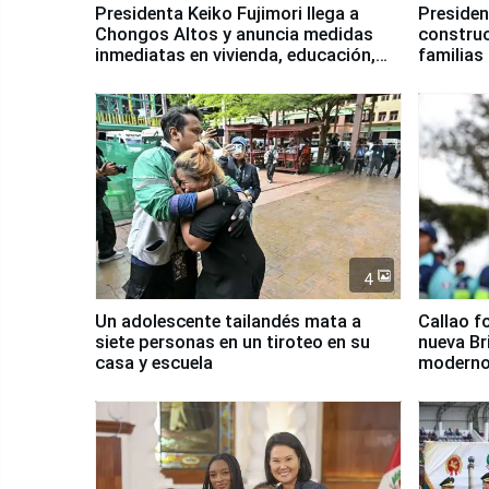
Presidenta Keiko Fujimori llega a
Presiden
Chongos Altos y anuncia medidas
construc
inmediatas en vivienda, educación,
familias
salud y empleo
Junín
4
Un adolescente tailandés mata a
Callao f
siete personas en un tiroteo en su
nueva Br
casa y escuela
moderno
Serenaz