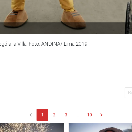
gó a la Villa. Foto: ANDINA/ Lima 2019
chevron_left
chevron_right
1
2
3
...
10