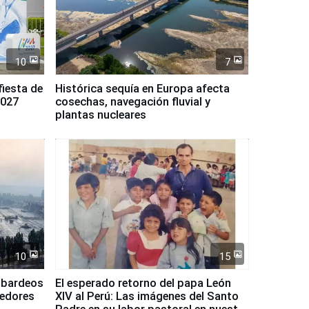
10
7
fiesta de
Histórica sequía en Europa afecta
2027
cosechas, navegación fluvial y
plantas nucleares
10
15
mbardeos
El esperado retorno del papa León
dedores
XIV al Perú: Las imágenes del Santo