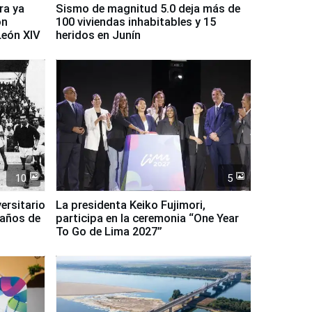
ra ya
Sismo de magnitud 5.0 deja más de
on
100 viviendas inhabitables y 15
León XIV
heridos en Junín
10
5
ersitario
La presidenta Keiko Fujimori,
 años de
participa en la ceremonia “One Year
To Go de Lima 2027”