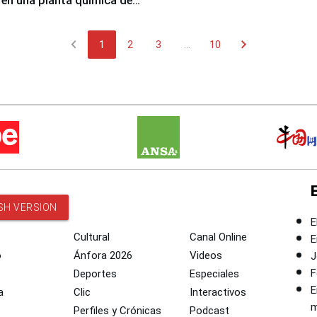
 en una planta química de
 de Chile
chevron_left
chevron_right
1
2
3
...
10
SH VERSION
E
Cultural
Canal Online
E
o
Ánfora 2026
Videos
J
F
Deportes
Especiales
E
a
Clic
Interactivos
m
Perfiles y Crónicas
Podcast