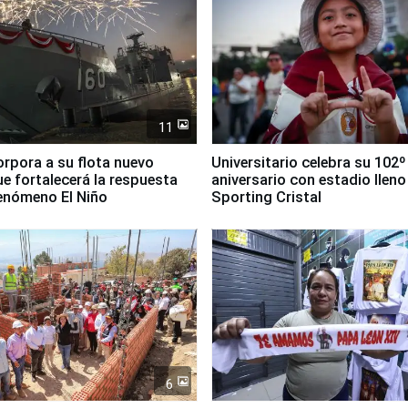
11
orpora a su flota nuevo
Universitario celebra su 102º
e fortalecerá la respuesta
aniversario con estadio lleno
fenómeno El Niño
Sporting Cristal
6