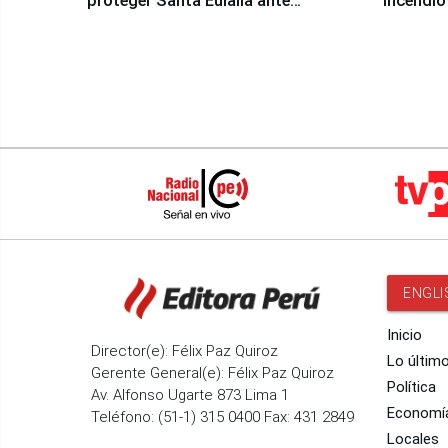
proteger Santa Eulalia ante
incendio
Fenómeno El Niño
Santiago
ENGLI
Inicio
Director(e): Félix Paz Quiroz
Lo últim
Gerente General(e): Félix Paz Quiroz
Política
Av. Alfonso Ugarte 873 Lima 1
Economí
Teléfono: (51-1) 315 0400 Fax: 431 2849
Locales