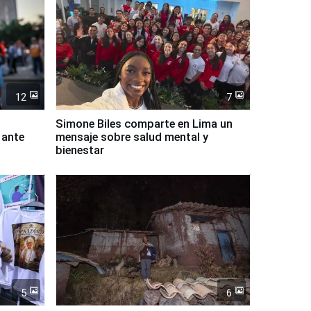
12
7
Simone Biles comparte en Lima un
 ante
mensaje sobre salud mental y
bienestar
5
6