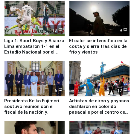
12
9
Liga 1: Sport Boys y Alianza
El calor se intensifica en la
Lima empataron 1-1 en el
costa y sierra tras días de
Estadio Nacional por el
frío y vientos
Torneo Clausura
6
12
Presidenta Keiko Fujimori
Artistas de circo y payasos
sostuvo reunión con el
desfilaron en colorido
fiscal de la nación y
pasacalle por el centro de
ministros de Estado
Lima