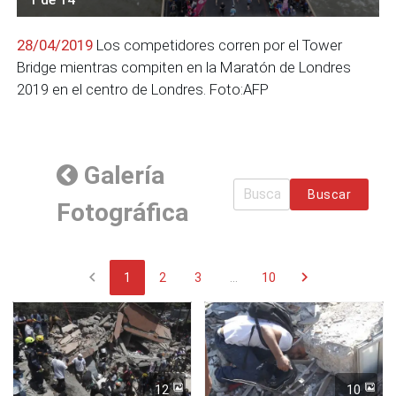
28/04/2019
Los competidores corren por el Tower
Bridge mientras compiten en la Maratón de Londres
2019 en el centro de Londres. Foto:AFP
Galería
Buscar
Fotográfica
chevron_left
chevron_right
1
2
3
...
10
12
10