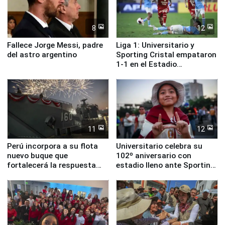
8
12
Fallece Jorge Messi, padre
Liga 1: Universitario y
del astro argentino
Sporting Cristal empataron
1-1 en el Estadio
Monumental
11
12
Perú incorpora a su flota
Universitario celebra su
nuevo buque que
102º aniversario con
fortalecerá la respuesta
estadio lleno ante Sporting
ante el fenómeno El Niño
Cristal