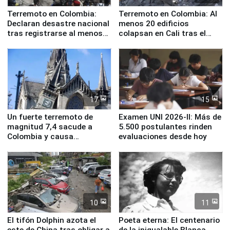
Terremoto en Colombia:
Terremoto en Colombia: Al
Declaran desastre nacional
menos 20 edificios
tras registrarse al menos
colapsan en Cali tras el
111 fallecidos
sismo de magnitud 7,4
17
15
Un fuerte terremoto de
Examen UNI 2026-II: Más de
magnitud 7,4 sacude a
5.500 postulantes rinden
Colombia y causa
evaluaciones desde hoy
evacuaciones en Bogotá
10
11
El tifón Dolphin azota el
Poeta eterna: El centenario
este de China tras obligar a
de la inigualable Blanca