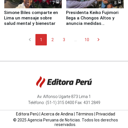
7
8
Simone Biles comparte en
Presidenta Keiko Fujimori
Lima un mensaje sobre
llega a Chongos Altos y
salud mental y bienestar
anuncia medidas
inmediatas en vivienda,
educación, salud y empleo
chevron_left
chevron_right
1
2
3
...
10
Av. Alfonso Ugarte 873 Lima 1
Teléfono: (51-1) 315 0400 Fax: 431 2849
Editora Perú
|
Acerca de Andina
|
Términos
|
Privacidad
© 2025 Agencia Peruana de Noticias. Todos los derechos
reservados.